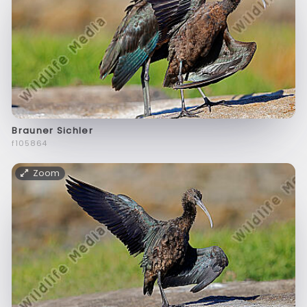
Brauner Sichler
f105864
Zoom