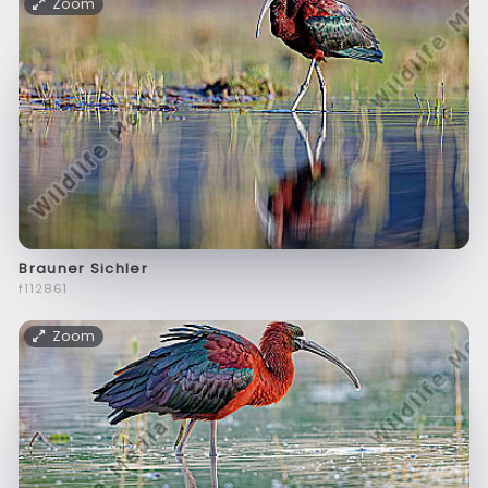
Zoom
Brauner Sichler
f112861
Zoom