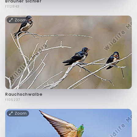
Brauner Sichler
f112843
Zoom
Rauchschwalbe
f105237
Zoom