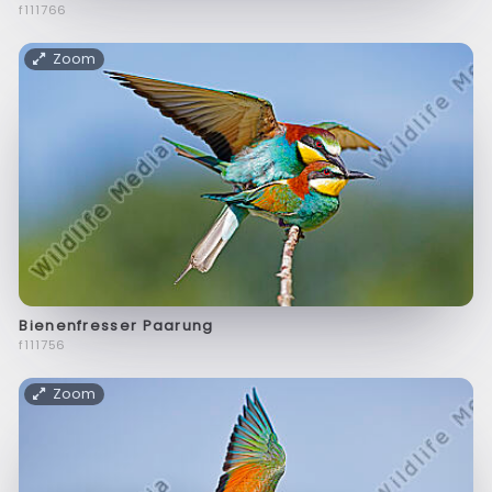
f111766
Zoom
Bienenfresser Paarung
f111756
Zoom