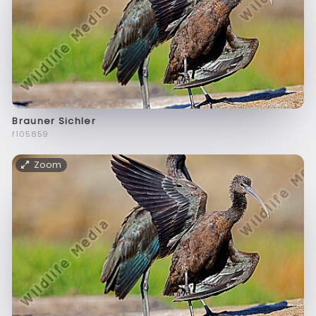
Brauner Sichler
f105859
Zoom