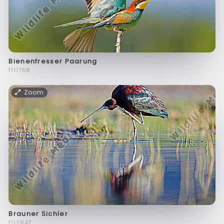
Bienenfresser Paarung
f111768
Zoom
Brauner Sichler
f112847