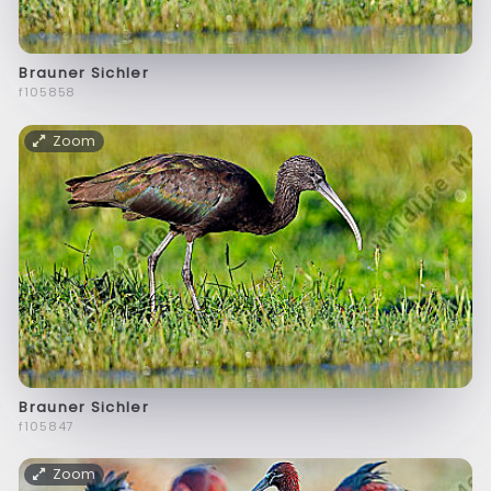
Brauner Sichler
f105858
Zoom
Brauner Sichler
f105847
Zoom