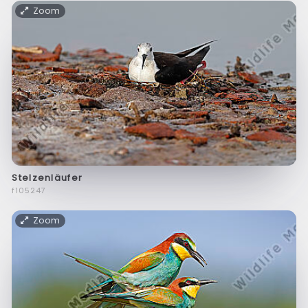
Zoom
Stelzenläufer
f105247
Zoom