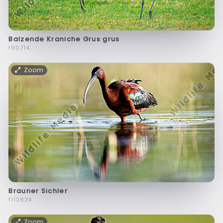
Balzende Kraniche Grus grus
f90714
Zoom
Brauner Sichler
f112824
Zoom