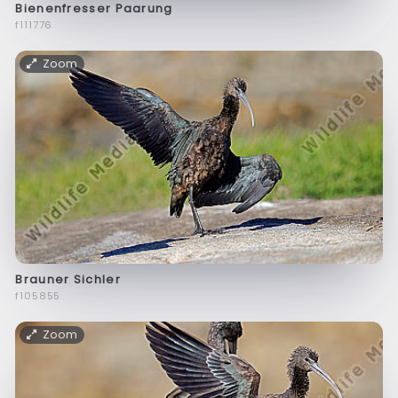
Bienenfresser Paarung
f111776
Zoom
Brauner Sichler
f105855
Zoom