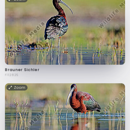
Brauner Sichler
f112825
Zoom