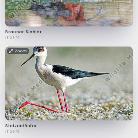
Brauner Sichler
f112840
Zoom
Stelzenläufer
f112646