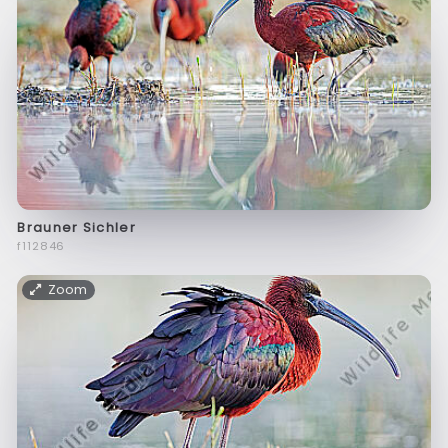
Brauner Sichler
f112846
Zoom