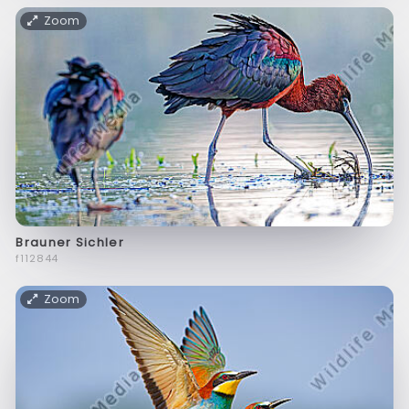
Zoom
Brauner Sichler
f112844
Zoom