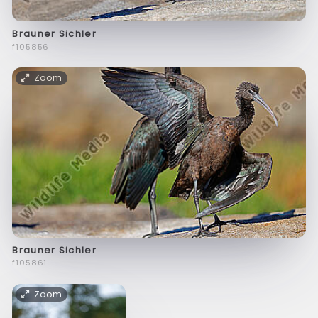
Brauner Sichler
f105856
Zoom
Brauner Sichler
f105861
Zoom