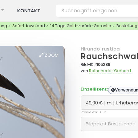
KONTAKT
tung ✓ Sofortdownload ✓ 14 Tage Geld-zurück-Garantie ✓ Bestellun
Hirundo rustica
Rauchschwa
ZOOM
Bild-ID:
f105239
von
Rotheneder Gerhard
Einzellizenz:
Verwendu
Preise exkl. USt.