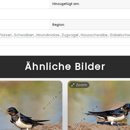
Hinzugefügt am:
Region:
Passeri
,
Schwalben
,
Hirundinidae
,
Zugvogel
,
Hausschwalbe
,
Gabelschw
Ähnliche Bilder
Zoom