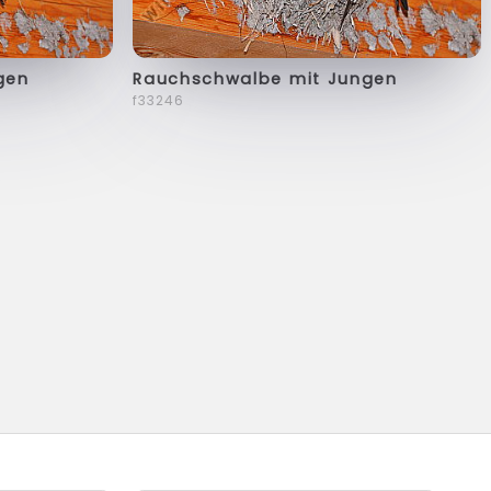
gen
Rauchschwalbe mit Jungen
f33246