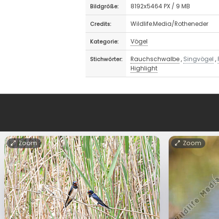
8192x5464 PX / 9 MB
Bildgröße:
Wildlife.Media/Rotheneder
Credits:
Vögel
Kategorie:
Rauchschwalbe
,
Singvögel
,
Stichwörter:
Highlight
Zoom
Zoom