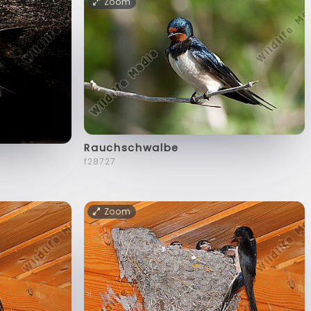
Zoom
Rauchschwalbe
f28727
Zoom