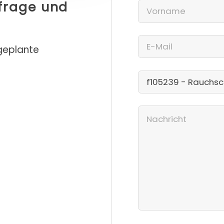
nfrage und
 geplante