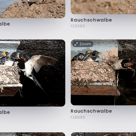
Rauchschwalbe
albe
f23060
Zoom
Rauchschwalbe
albe
f28685