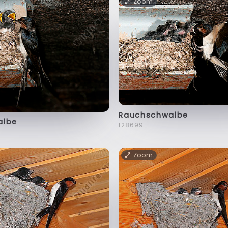
Zoom
Rauchschwalbe
albe
f28699
Zoom