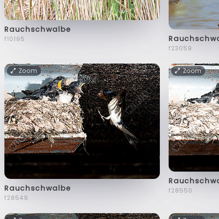
Rauchschwalbe
Rauchschw
f10195
f23059
Zoom
Zoom
Rauchschw
Rauchschwalbe
f28550
f28549