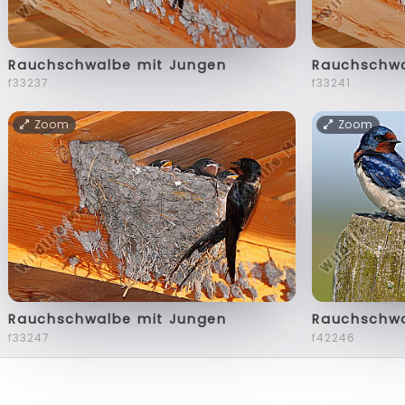
Rauchschwalbe mit Jungen
Rauchschwa
f33237
f33241
Zoom
Zoom
Rauchschwalbe mit Jungen
Rauchschw
f33247
f42246