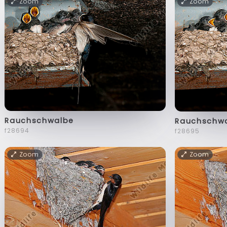
Zoom
Zoom
Rauchschwalbe
Rauchschw
f28694
f28695
Zoom
Zoom