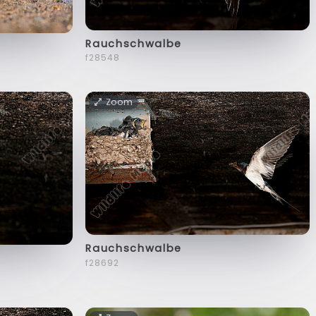
Rauchschwalbe
f28548
Zoom
Rauchschwalbe
f28692