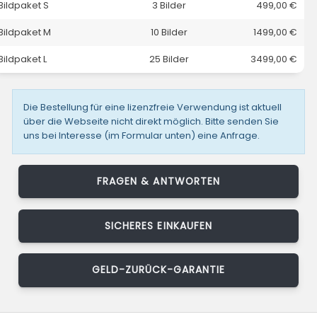
Bildpaket S
3 Bilder
499,00 €
Bildpaket M
10 Bilder
1499,00 €
Bildpaket L
25 Bilder
3499,00 €
Die Bestellung für eine lizenzfreie Verwendung ist aktuell
über die Webseite nicht direkt möglich. Bitte senden Sie
uns bei Interesse (im Formular unten) eine Anfrage.
FRAGEN & ANTWORTEN
SICHERES EINKAUFEN
GELD-ZURÜCK-GARANTIE