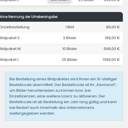
ohne Nennung der Urheberangabe:
Einzelbestellung
1 Bild
99,00 €
Bildpaket S
3 Bilder
199,00 €
Bildpaket M
10 Bilder
599,00 €
Bildpaket L
25 Bilder
1399,00 €
Bei Bestellung eines Bildpaketes wird Ihnen ein 10-stelliger
Bestellcode übermittelt. Der Bestellcode ist Ihr „Kennwort“,
um Bilder herunterladen zu können bzw. bei
Einzellizenzen, eine weitere Lizenz zu aktivieren. Der
Bestellcode ist ab Bestellung ein Jahr lang gültig und kann
bei Bedarf auch innerhalb des Unternehmens
weitergegeben werden.