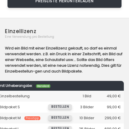
PREISLISTE HERUNTERLADEN
Einzellizenz
Eine Verwendung pro Bestellung
Wird ein Bild mit einer Einzellizenz gekauft, so darf es einmal
verwendet werden. z.B. ein Druck in einer Zeitschrift, ein Bild auf
einer Webseite, eine Schautafel usw... Sollte das Bild öfters
verwendet werden, ist eine neue Lizenz notwendig. Dies gilt für
Einzelbestellun-gen und auch Bildpakete.
mit Urheberangabe:
Standard
Einzelbestellung
1 Bild
49,00 €
Bildpaket S
3 Bilder
99,00 €
BESTELLEN
Bildpaket M
10 Bilder
299,00 €
BESTELLEN
Preistipp
Bildpaket L
25 Bilder
699,00 €
BESTELLEN