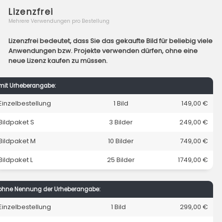
Lizenzfrei
Mehrere Verwendungen pro Bestellung
Lizenzfrei bedeutet, dass Sie das gekaufte Bild für beliebig viele
Anwendungen bzw. Projekte verwenden dürfen, ohne eine
neue Lizenz kaufen zu müssen.
mit Urheberangabe:
Einzelbestellung
1 Bild
149,00 €
Bildpaket S
3 Bilder
249,00 €
Bildpaket M
10 Bilder
749,00 €
Bildpaket L
25 Bilder
1749,00 €
ohne Nennung der Urheberangabe:
Einzelbestellung
1 Bild
299,00 €