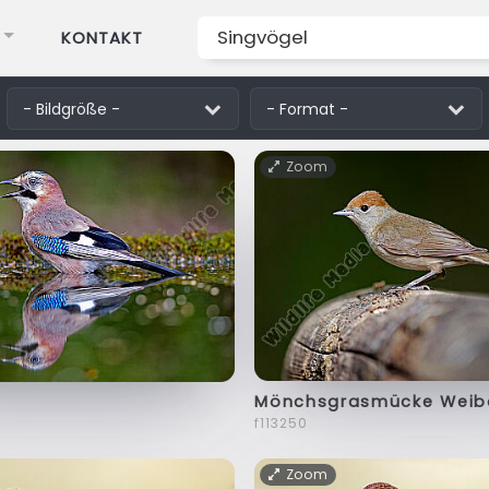
KONTAKT
Zoom
Mönchsgrasmücke Weib
f113250
Zoom