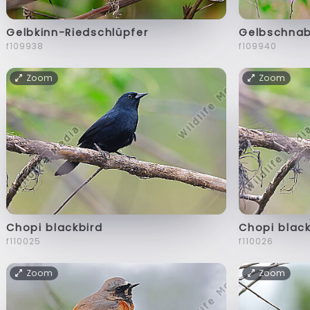
Gelbkinn-Riedschlüpfer
Gelbschnab
f109938
f109940
Zoom
Zoom
Chopi blackbird
Chopi black
f110025
f110026
Zoom
Zoom