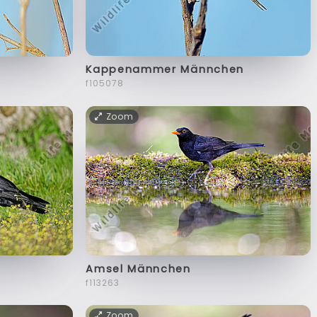
Kappenammer Männchen
f105078
Zoom
Amsel Männchen
f113263
Zoom