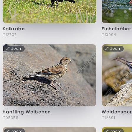
Kolkrabe
Eichelhäher
f112707
f113094
Zoom
Zoom
Hänfling Weibchen
Weidensper
f105358
f112691
Zoom
Zoom