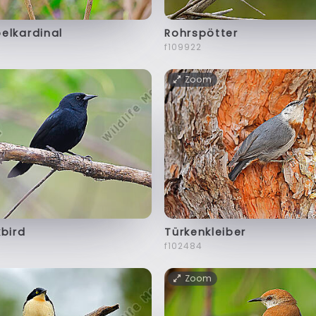
elkardinal
Rohrspötter
f109922
Zoom
bird
Türkenkleiber
f102484
Zoom