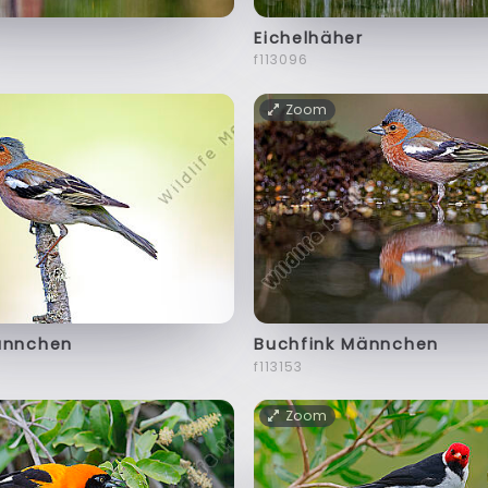
Eichelhäher
f113096
Zoom
ännchen
Buchfink Männchen
f113153
Zoom