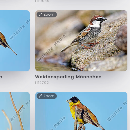
f110039
Zoom
n
Weidensperling Männchen
f112702
Zoom