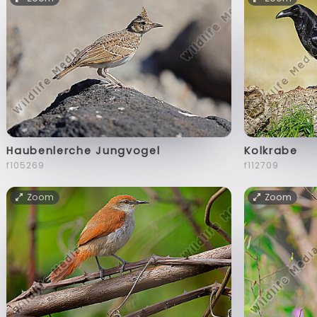
Haubenlerche Jungvogel
Kolkrabe
f105269
f112709
Zoom
Zoom