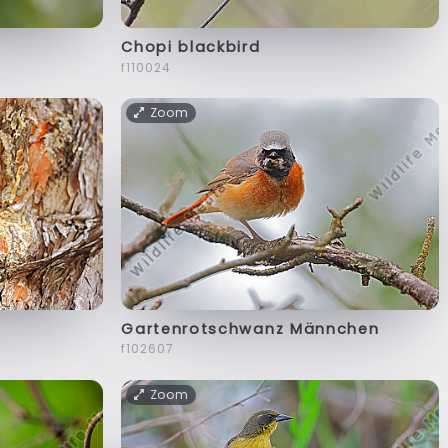
Chopi blackbird
f110024
Zoom
Gartenrotschwanz Männchen
f102607
Zoom