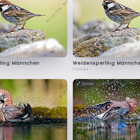
ling Männchen
Weidensperling Männch
f112694
Zoom