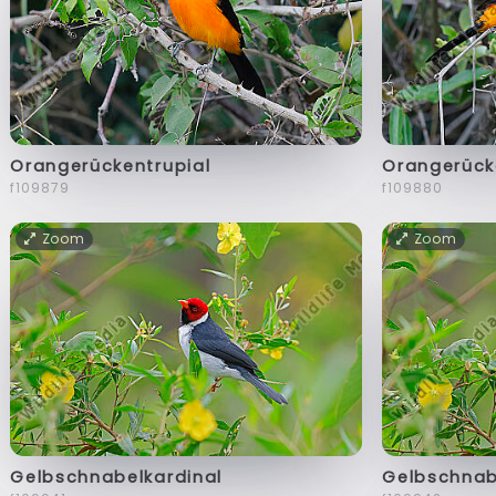
Orangerückentrupial
Orangerück
f109879
f109880
Zoom
Zoom
Gelbschnabelkardinal
Gelbschnab