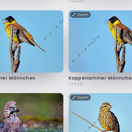
f109943
Zoom
er Männchen
Kappenammer Männche
f105081
Zoom