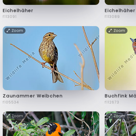
Eichelhäher
Eichelhäher
f113091
f113089
Zoom
Zoom
Zaunammer Weibchen
Buchfink M
f105534
f112673
Zoom
Zoom