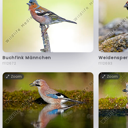
Buchfink Männchen
Weidensper
f112672
f112693
Zoom
Zoom