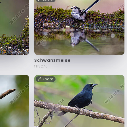
Schwanzmeise
f113276
Zoom