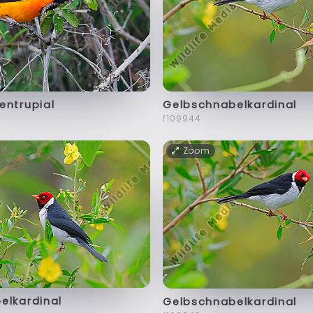
entrupial
Gelbschnabelkardinal
f109944
Zoom
elkardinal
Gelbschnabelkardinal