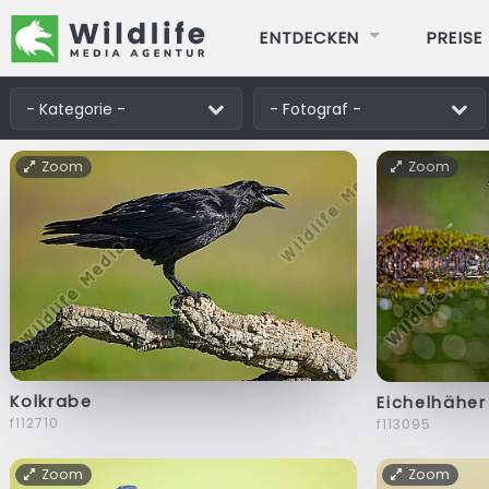
ENTDECKEN
PREISE
Zoom
Zoom
Kolkrabe
Eichelhäher
f112710
f113095
Zoom
Zoom