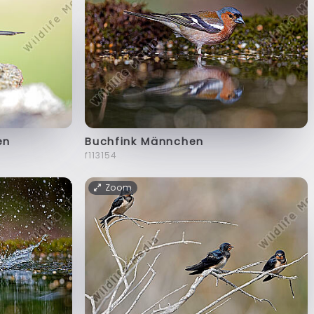
en
Buchfink Männchen
f113154
Zoom