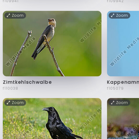
f109941
f109942
Zoom
Zoom
Zimtkehlschwalbe
Kappenamm
f110038
f105079
Zoom
Zoom