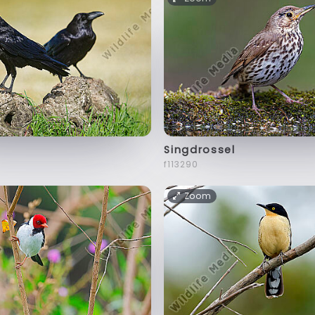
Singdrossel
f113290
Zoom