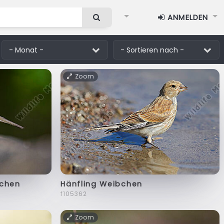
ANMELDEN
Zoom
chen
Hänfling Weibchen
f105362
Zoom