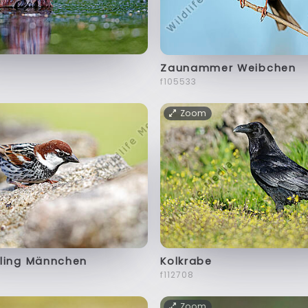
Zaunammer Weibchen
f105533
Zoom
ling Männchen
Kolkrabe
f112708
Zoom