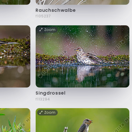
Rauchschwalbe
f105237
Zoom
Singdrossel
f113294
Zoom