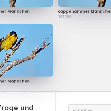
er Männchen
Kappenammer Männche
f105080
er Männchen
nfrage und