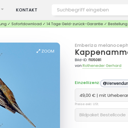
KONTAKT
tung ✓ Sofortdownload ✓ 14 Tage Geld-zurück-Garantie ✓ Bestellun
Emberiza melanoceph
Kappenamme
ZOOM
Bild-ID:
f105081
von
Rotheneder Gerhard
Einzellizenz:
Verwendu
Preise exkl. USt.