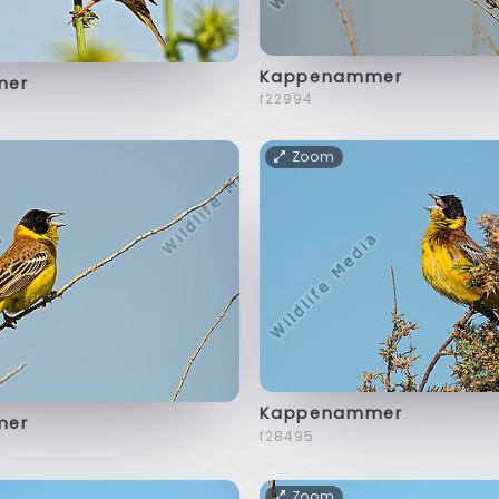
Kappenammer
mer
f22994
Zoom
Kappenammer
mer
f28495
Zoom