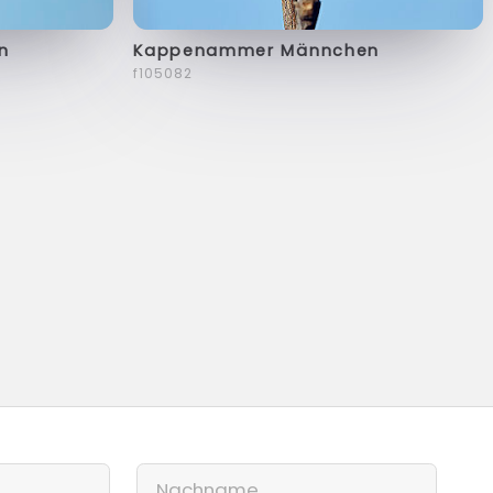
n
Kappenammer Männchen
f105082