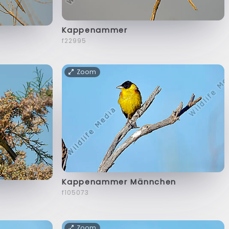
Kappenammer
f22995
Zoom
Kappenammer Männchen
f105073
Zoom