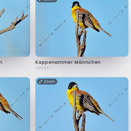
n
Kappenammer Männchen
f105077
Zoom