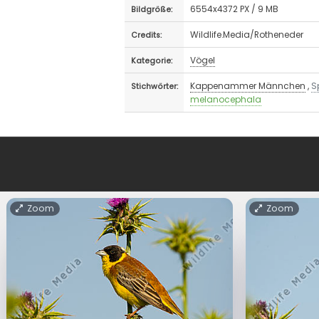
6554x4372 PX / 9 MB
Bildgröße:
Wildlife.Media/Rotheneder
Credits:
Vögel
Kategorie:
Kappenammer Männchen
,
S
Stichwörter:
melanocephala
Zoom
Zoom