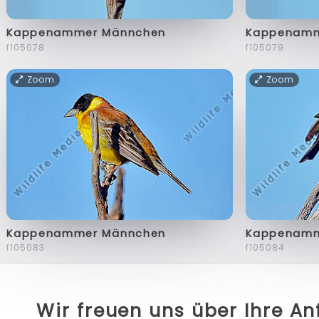
Kappenammer Männchen
Kappenamm
f105078
f105079
Zoom
Zoom
Kappenammer Männchen
Kappenamm
f105083
f105084
Wir freuen uns über Ihre A