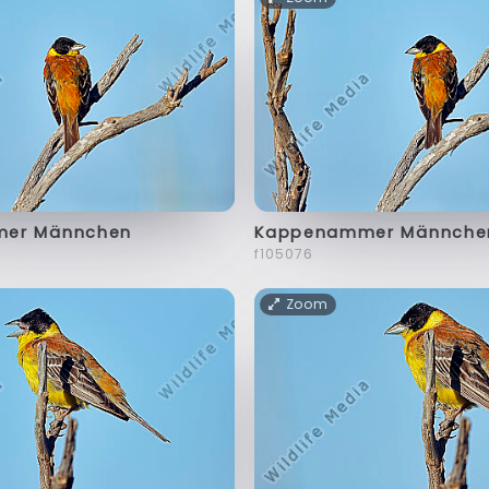
er Männchen
Kappenammer Männche
f105076
Zoom