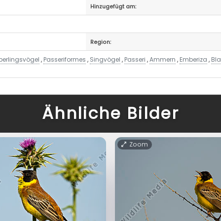
Hinzugefügt am:
Region:
perlingsvögel
,
Passeriformes
,
Singvögel
,
Passeri
,
Ammern
,
Emberiza
,
Bl
Ähnliche Bilder
Zoom