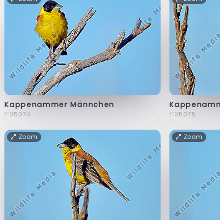
Kappenammer Männchen
Kappenamm
f105074
f105075
Zoom
Zoom