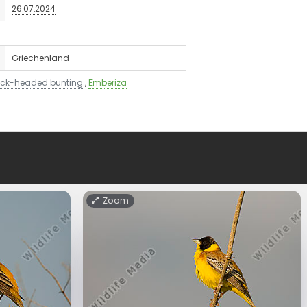
26.07.2024
Griechenland
ack-headed bunting
,
Emberiza
Zoom