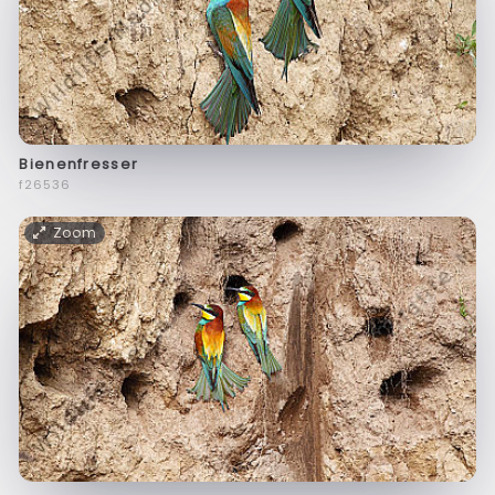
Bienenfresser
f26536
Zoom