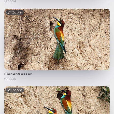
f26534
Zoom
Bienenfresser
f26535
Zoom