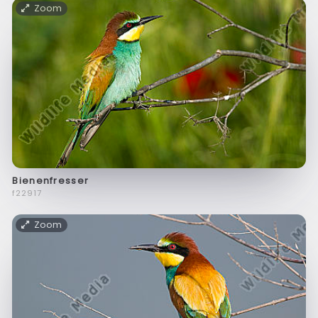
Zoom
Bienenfresser
f22917
Zoom