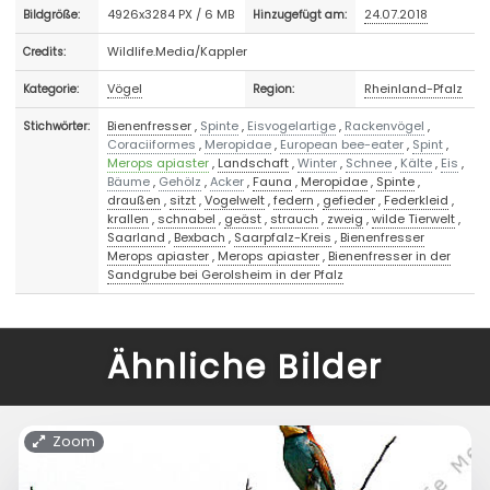
4926x3284 PX / 6 MB
24.07.2018
Bildgröße:
Hinzugefügt am:
Wildlife.Media/Kappler
Credits:
Vögel
Rheinland-Pfalz
Kategorie:
Region:
Bienenfresser
,
Spinte
,
Eisvogelartige
,
Rackenvögel
,
Stichwörter:
Coraciiformes
,
Meropidae
,
European bee-eater
,
Spint
,
Merops apiaster
,
Landschaft
,
Winter
,
Schnee
,
Kälte
,
Eis
,
Bäume
,
Gehölz
,
Acker
,
Fauna
,
Meropidae
,
Spinte
,
draußen
,
sitzt
,
Vogelwelt
,
federn
,
gefieder
,
Federkleid
,
krallen
,
schnabel
,
geäst
,
strauch
,
zweig
,
wilde Tierwelt
,
Saarland
,
Bexbach
,
Saarpfalz-Kreis
,
Bienenfresser
Merops apiaster
,
Merops apiaster
,
Bienenfresser in der
Sandgrube bei Gerolsheim in der Pfalz
Ähnliche Bilder
Zoom