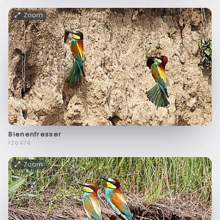
Zoom
Bienenfresser
f26474
Zoom