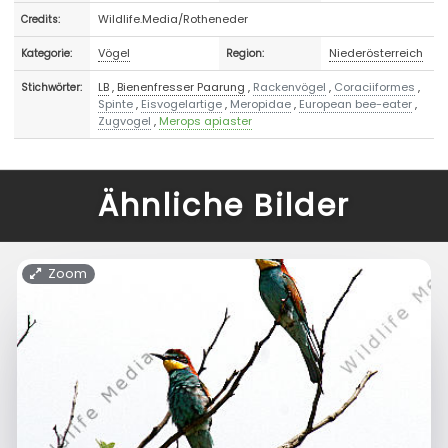
Wildlife.Media/Rotheneder
Credits:
Vögel
Niederösterreich
Kategorie:
Region:
LB
,
Bienenfresser Paarung
,
Rackenvögel
,
Coraciiformes
,
Stichwörter:
Spinte
,
Eisvogelartige
,
Meropidae
,
European bee-eater
,
Zugvogel
,
Merops apiaster
Ähnliche Bilder
Zoom