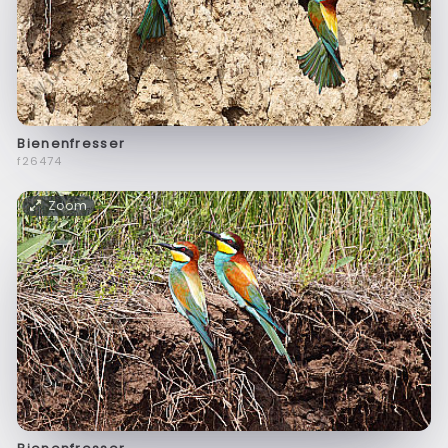
Bienenfresser
f26474
Zoom