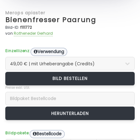
Merops apiaster
Bienenfresser Paarung
Bild-ID:
f111772
von
Rotheneder Gerhard
Einzellizenz:
Verwendung
BILD BESTELLEN
Preise exkl. USt.
Bildpakete:
Bestellcode