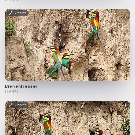
Zoom
Bienenfresser
f26473
Zoom