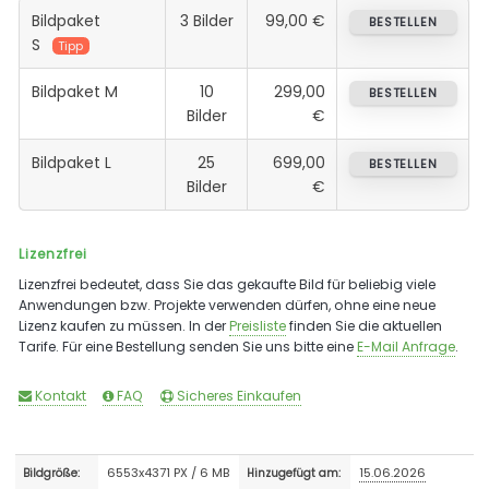
Bildpaket
3 Bilder
99,00 €
BESTELLEN
S
Tipp
Bildpaket M
10
299,00
BESTELLEN
Bilder
€
Bildpaket L
25
699,00
BESTELLEN
Bilder
€
Lizenzfrei
Lizenzfrei bedeutet, dass Sie das gekaufte Bild für beliebig viele
Anwendungen bzw. Projekte verwenden dürfen, ohne eine neue
Lizenz kaufen zu müssen. In der
Preisliste
finden Sie die aktuellen
Tarife. Für eine Bestellung senden Sie uns bitte eine
E-Mail Anfrage
.
Kontakt
FAQ
Sicheres Einkaufen
6553x4371 PX / 6 MB
15.06.2026
Bildgröße:
Hinzugefügt am: