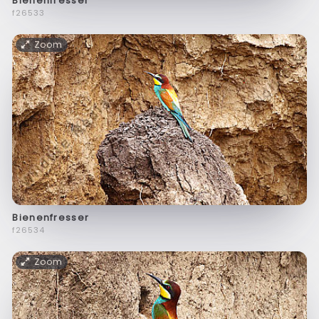
Bienenfresser
f26533
Zoom
Bienenfresser
f26534
Zoom