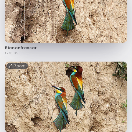
Bienenfresser
f26535
Zoom