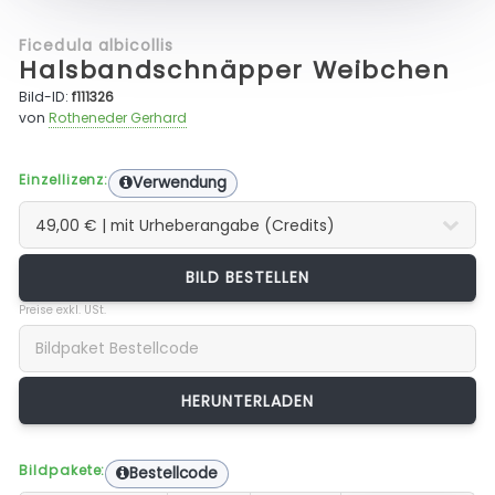
Ficedula albicollis
Halsbandschnäpper Weibchen
Bild-ID:
f111326
von
Rotheneder Gerhard
Einzellizenz:
Verwendung
BILD BESTELLEN
Preise exkl. USt.
Bildpakete:
Bestellcode