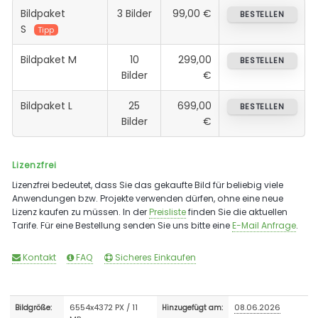
Bildpaket
3 Bilder
99,00 €
BESTELLEN
S
Tipp
Bildpaket M
10
299,00
BESTELLEN
Bilder
€
Bildpaket L
25
699,00
BESTELLEN
Bilder
€
Lizenzfrei
Lizenzfrei bedeutet, dass Sie das gekaufte Bild für beliebig viele
Anwendungen bzw. Projekte verwenden dürfen, ohne eine neue
Lizenz kaufen zu müssen. In der
Preisliste
finden Sie die aktuellen
Tarife. Für eine Bestellung senden Sie uns bitte eine
E-Mail Anfrage
.
Kontakt
FAQ
Sicheres Einkaufen
6554x4372 PX / 11
08.06.2026
Bildgröße:
Hinzugefügt am: