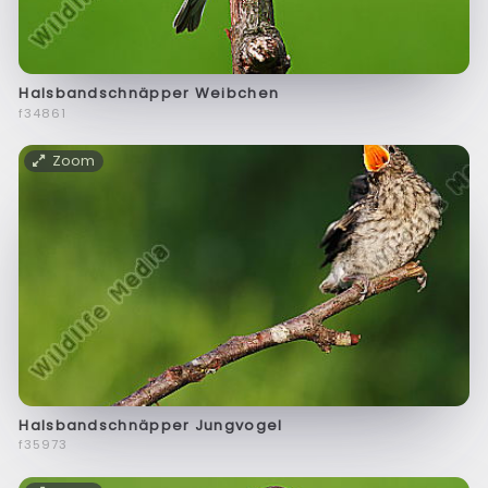
Halsbandschnäpper Weibchen
f34861
Zoom
Halsbandschnäpper Jungvogel
f35973