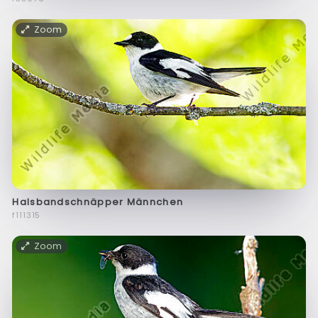
Zoom
Halsbandschnäpper Männchen
f111315
Zoom