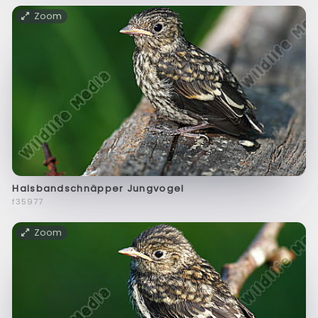
Zoom
Halsbandschnäpper Jungvogel
f35977
Zoom