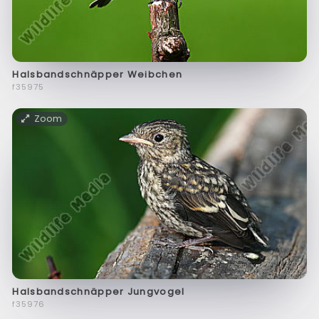
Halsbandschnäpper Weibchen
f35975
Zoom
Halsbandschnäpper Jungvogel
f35976