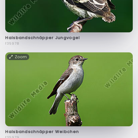
Halsbandschnäpper Jungvogel
f35978
Zoom
Halsbandschnäpper Weibchen
f35979