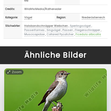
MB
Wildlife.Media/Rotheneder
Credits:
Vögel
Niederösterreich
Kategorie:
Region:
Halsbandschnäpper Weibchen
,
Sperlingsvögel
,
Stichwörter:
Passeriformes
,
Singvögel
,
Passeri
,
Fliegenschnäpper
,
Muscicapidae
,
Collared flycatcher
,
Ficedula albicollis
Ähnliche Bilder
Zoom