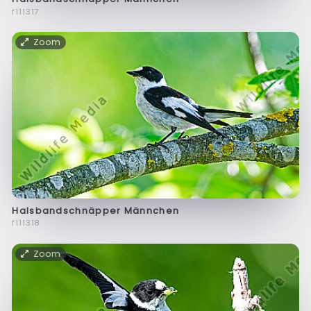
f111317
Zoom
Halsbandschnäpper Männchen
f111318
Zoom