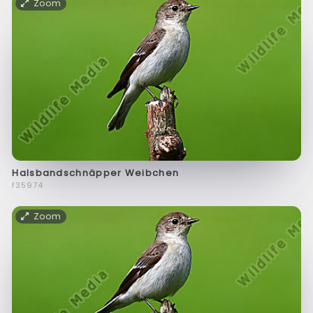
Zoom
Halsbandschnäpper Weibchen
f35974
Zoom