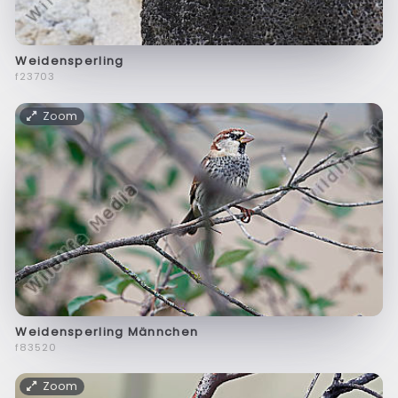
Weidensperling
f23703
Zoom
Weidensperling Männchen
f83520
Zoom