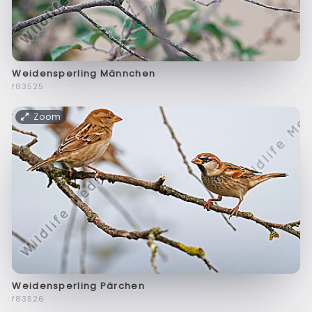
Weidensperling Männchen
f83525
Zoom
Weidensperling Pärchen
f83526