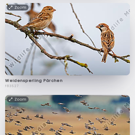
Zoom
Weidensperling Pärchen
f83527
Zoom