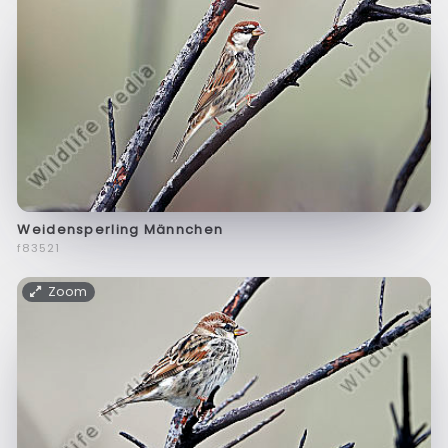
Weidensperling Männchen
f83521
Zoom