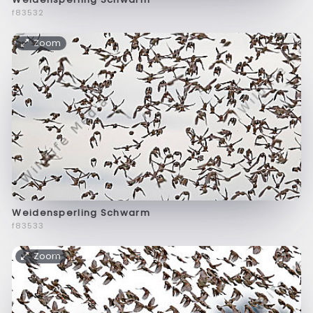
f83532
Zoom
Weidensperling Schwarm
f83533
Zoom