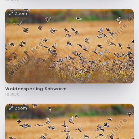
Zoom
Weidensperling Schwarm
f83530
Zoom