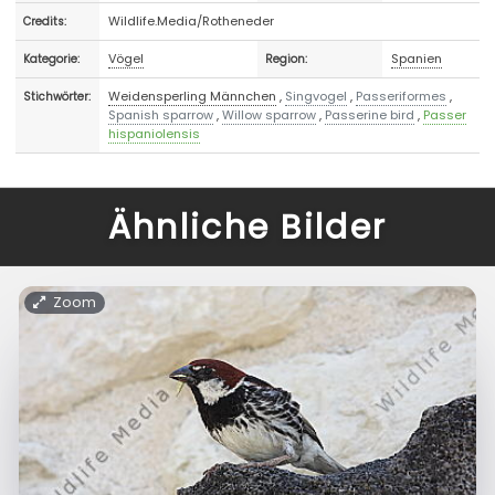
Wildlife.Media/Rotheneder
Credits:
Vögel
Spanien
Kategorie:
Region:
Weidensperling Männchen
,
Singvogel
,
Passeriformes
,
Stichwörter:
Spanish sparrow
,
Willow sparrow
,
Passerine bird
,
Passer
hispaniolensis
Ähnliche Bilder
Zoom