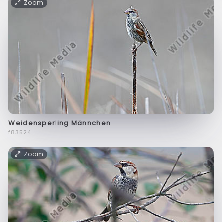
Zoom
Weidensperling Männchen
f83524
Zoom