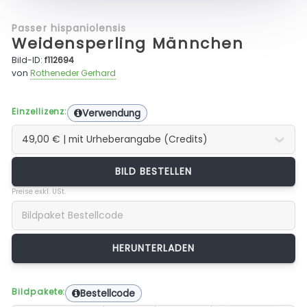
Passer hispaniolensis
Weidensperling Männchen
Bild-ID:
f112694
von
Rotheneder Gerhard
Einzellizenz:
Verwendung
BILD BESTELLEN
Preise exkl. USt.
Bildpakete:
Bestellcode