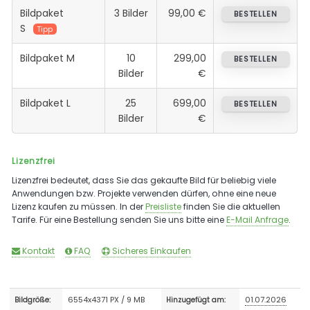
Bildpaket
3 Bilder
99,00 €
BESTELLEN
S
Tipp
Bildpaket M
10
299,00
BESTELLEN
Bilder
€
Bildpaket L
25
699,00
BESTELLEN
Bilder
€
Lizenzfrei
Lizenzfrei bedeutet, dass Sie das gekaufte Bild für beliebig viele
Anwendungen bzw. Projekte verwenden dürfen, ohne eine neue
Lizenz kaufen zu müssen. In der
Preisliste
finden Sie die aktuellen
Tarife. Für eine Bestellung senden Sie uns bitte eine
E-Mail Anfrage
.
Kontakt
FAQ
Sicheres Einkaufen
6554x4371 PX / 9 MB
01.07.2026
Bildgröße:
Hinzugefügt am: