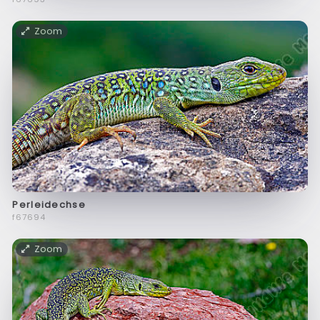
Zoom
Perleidechse
f67694
Zoom