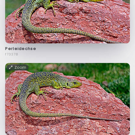
Perleidechse
f73378
Zoom