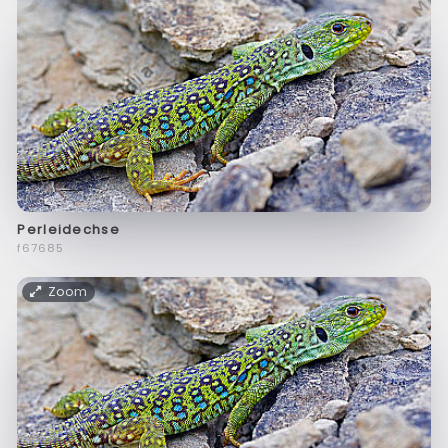
Perleidechse
f67685
Zoom