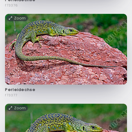
f73376
Zoom
Perleidechse
f73377
Zoom