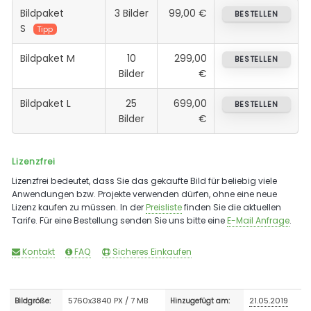
Bildpaket
3 Bilder
99,00 €
BESTELLEN
S
Tipp
Bildpaket M
10
299,00
BESTELLEN
Bilder
€
Bildpaket L
25
699,00
BESTELLEN
Bilder
€
Lizenzfrei
Lizenzfrei bedeutet, dass Sie das gekaufte Bild für beliebig viele
Anwendungen bzw. Projekte verwenden dürfen, ohne eine neue
Lizenz kaufen zu müssen. In der
Preisliste
finden Sie die aktuellen
Tarife. Für eine Bestellung senden Sie uns bitte eine
E-Mail Anfrage
.
Kontakt
FAQ
Sicheres Einkaufen
5760x3840 PX / 7 MB
21.05.2019
Bildgröße:
Hinzugefügt am: