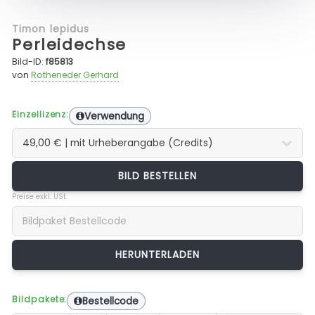
Timon lepidus
Perleidechse
Bild-ID:
f85813
von
Rotheneder Gerhard
Einzellizenz:
Verwendung
BILD BESTELLEN
Preise exkl. USt.
Bildpakete:
Bestellcode