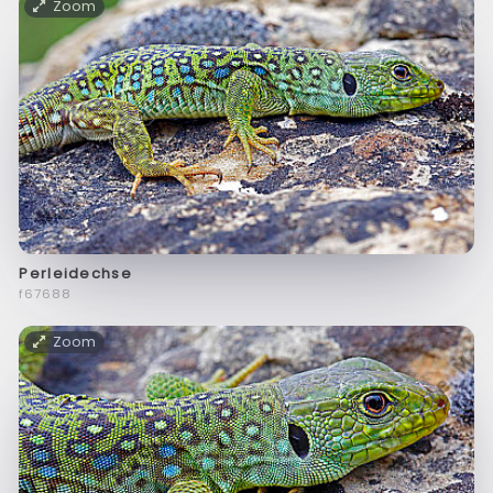
Zoom
Perleidechse
f67688
Zoom