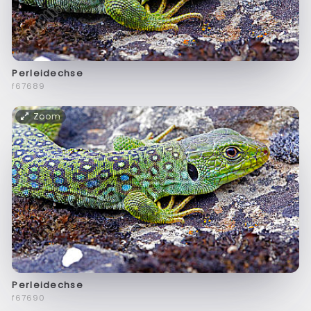
Perleidechse
f67689
Zoom
Perleidechse
f67690