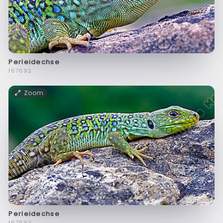
Perleidechse
f67692
Zoom
Perleidechse
f67693