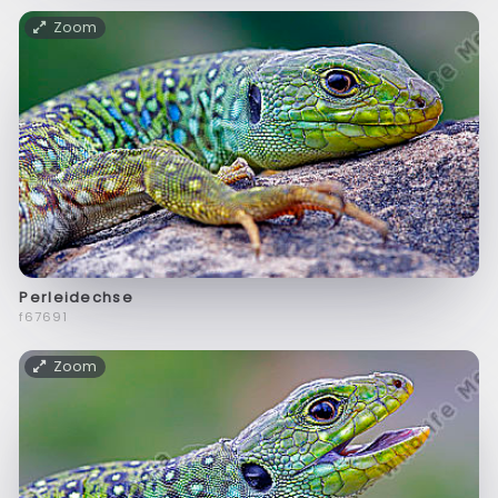
Zoom
Perleidechse
f67691
Zoom