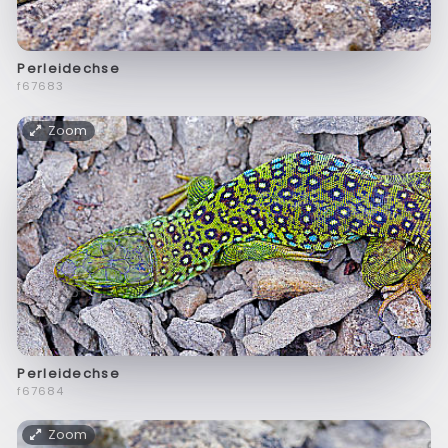
Perleidechse
f67683
Zoom
Perleidechse
f67684
Zoom