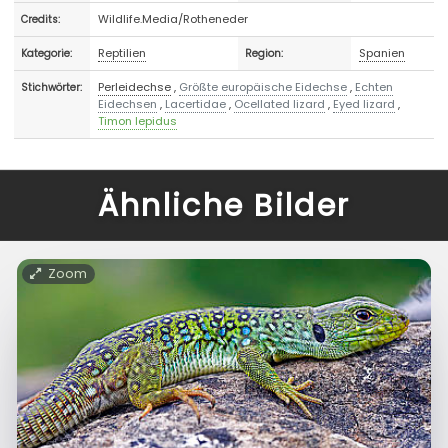
Wildlife.Media/Rotheneder
Credits:
Reptilien
Spanien
Kategorie:
Region:
Perleidechse
,
Größte europäische Eidechse
,
Echten
Stichwörter:
Eidechsen
,
Lacertidae
,
Ocellated lizard
,
Eyed lizard
,
Timon lepidus
Ähnliche Bilder
Zoom