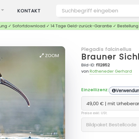
KONTAKT
tung ✓ Sofortdownload ✓ 14 Tage Geld-zurück-Garantie ✓ Bestellun
Plegadis falcinellus
Brauner Sich
ZOOM
Bild-ID:
f112852
von
Rotheneder Gerhard
Einzellizenz:
Verwendu
Preise exkl. USt.