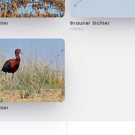
hler
Brauner Sichler
f79154
hler