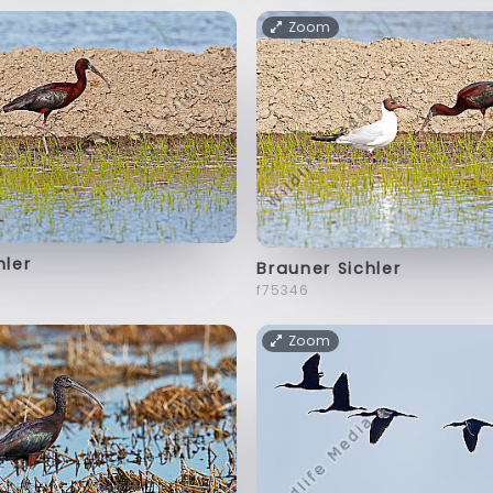
Zoom
hler
Brauner Sichler
f75346
Zoom