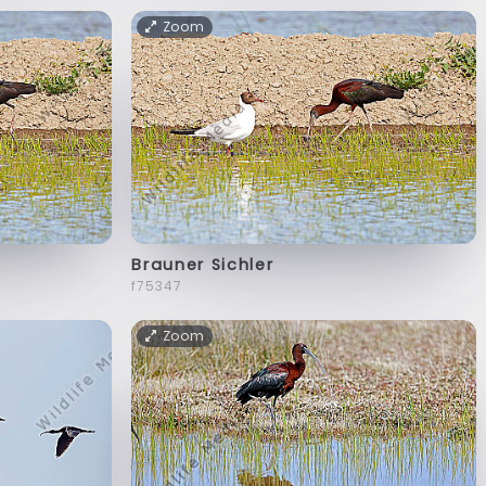
Zoom
Brauner Sichler
f75347
Zoom