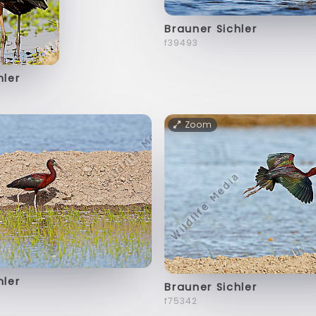
Brauner Sichler
f39493
hler
Zoom
hler
Brauner Sichler
f75342