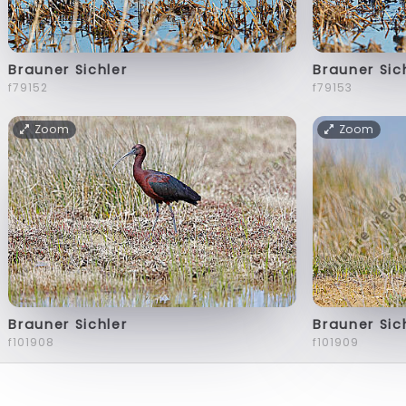
Brauner Sichler
Brauner Sic
f79152
f79153
Zoom
Zoom
Brauner Sichler
Brauner Sic
f101908
f101909