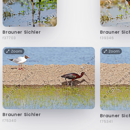
Brauner Sichler
Brauner Sic
f37703
f39346
Zoom
Zoom
Brauner Sichler
Brauner Sic
f75340
f75341