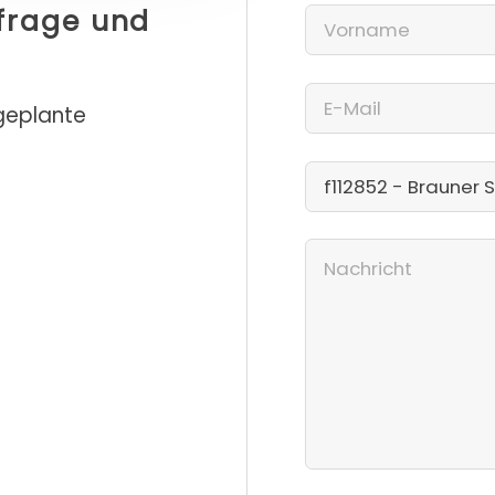
nfrage und
 geplante