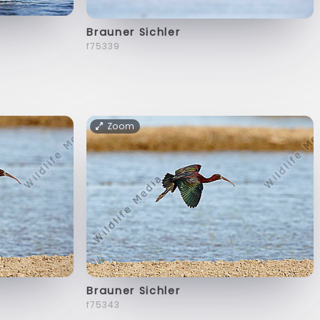
Brauner Sichler
f75339
Zoom
Brauner Sichler
f75343