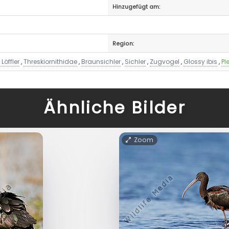
Hinzugefügt am:
Region:
Löffler
,
Threskiornithidae
,
Braunsichler
,
Sichler
,
Zugvogel
,
Glossy ibis
,
Pl
Ähnliche Bilder
Zoom