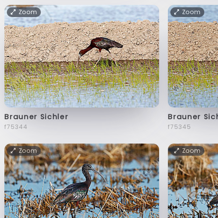
Zoom
Zoom
Brauner Sichler
Brauner Sic
f75344
f75345
Zoom
Zoom