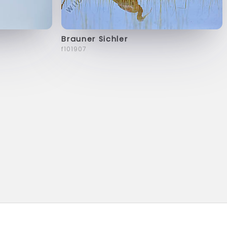
Brauner Sichler
f101907