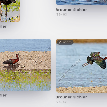
Brauner Sichler
f39493
hler
Zoom
hler
Brauner Sichler
f75342