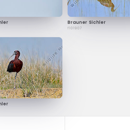
hler
Brauner Sichler
f101907
hler