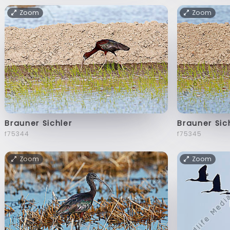
Zoom
Zoom
Brauner Sichler
Brauner Sic
f75344
f75345
Zoom
Zoom