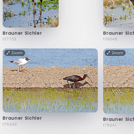
Brauner Sichler
Brauner Sic
f37703
f39346
Zoom
Zoom
Brauner Sichler
Brauner Sic
f75340
f75341