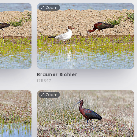
Zoom
Brauner Sichler
f75347
Zoom