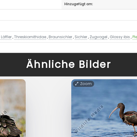
Hinzugefügt am:
Löffler
,
Threskiornithidae
,
Braunsichler
,
Sichler
,
Zugvogel
,
Glossy ibis
,
Pl
Ähnliche Bilder
Zoom