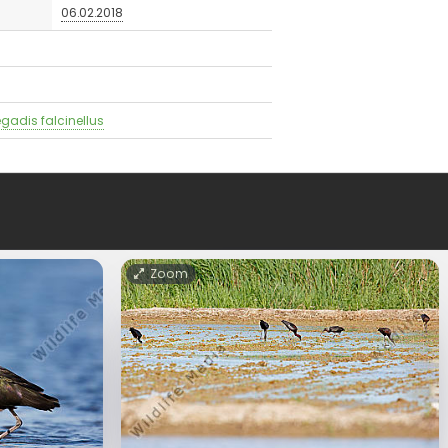
06.02.2018
egadis falcinellus
Zoom