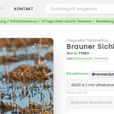
KONTAKT
tung ✓ Sofortdownload ✓ 14 Tage Geld-zurück-Garantie ✓ Bestellun
Plegadis falcinellus
Brauner Sich
ZOOM
Bild-ID:
f79153
von
Rotheneder Gerhard
Einzellizenz:
Verwendu
Preise exkl. USt.