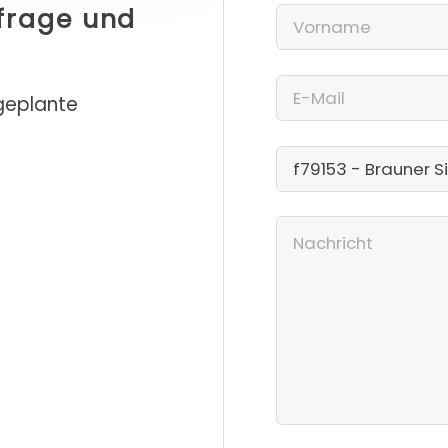
nfrage und
 geplante