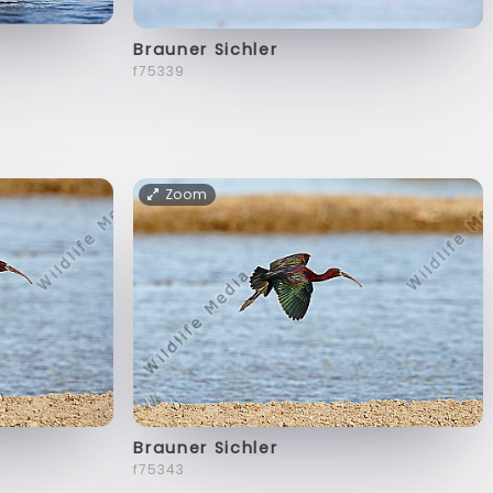
Brauner Sichler
f75339
Zoom
Brauner Sichler
f75343