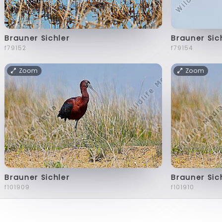
Brauner Sichler
Brauner Sic
f79152
f79154
Zoom
Zoom
Brauner Sichler
Brauner Sic
f101909
f101910