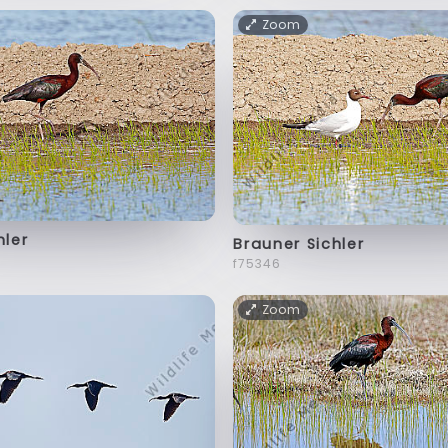
Zoom
hler
Brauner Sichler
f75346
Zoom