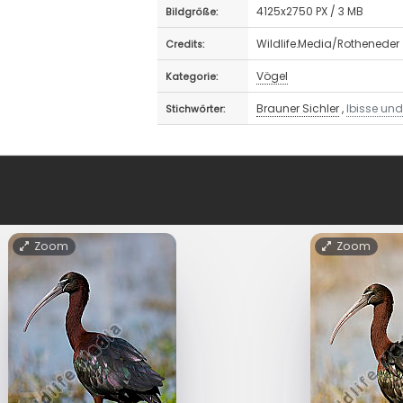
4125x2750 PX / 3 MB
Bildgröße:
Wildlife.Media/Rotheneder
Credits:
Vögel
Kategorie:
Brauner Sichler
,
Ibisse und 
Stichwörter:
Zoom
Zoom