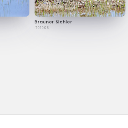
Brauner Sichler
f101908