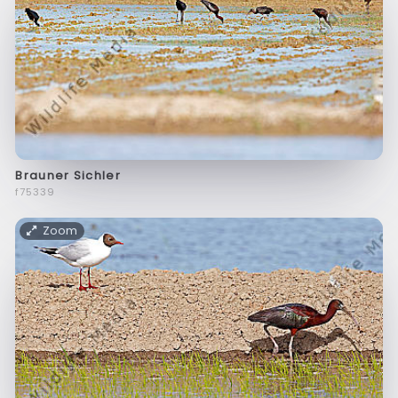
Brauner Sichler
f75339
Zoom