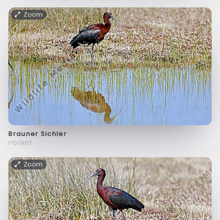
Zoom
Brauner Sichler
f101907
Zoom