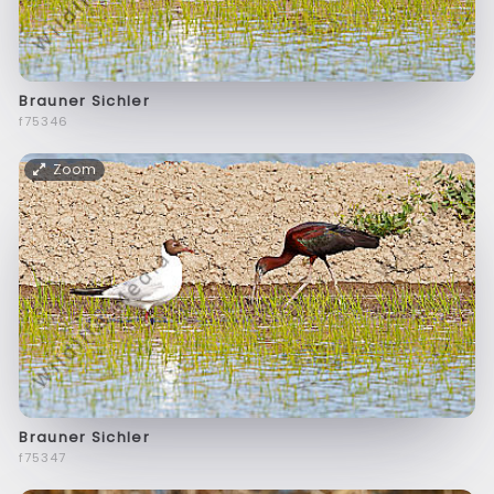
Brauner Sichler
f75346
Zoom
Brauner Sichler
f75347