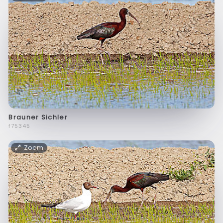
Brauner Sichler
f75345
Zoom