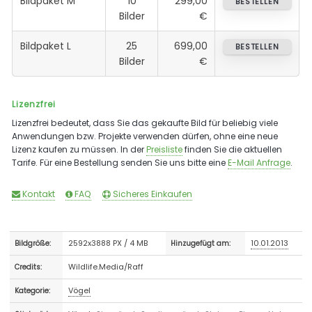
Bildpaket M
10
299,00
BESTELLEN
Bilder
€
Bildpaket L
25
699,00
BESTELLEN
Bilder
€
Lizenzfrei
Lizenzfrei bedeutet, dass Sie das gekaufte Bild für beliebig viele
Anwendungen bzw. Projekte verwenden dürfen, ohne eine neue
Lizenz kaufen zu müssen. In der
Preisliste
finden Sie die aktuellen
Tarife. Für eine Bestellung senden Sie uns bitte eine
E-Mail Anfrage
.
Kontakt
FAQ
Sicheres Einkaufen
2592x3888 PX / 4 MB
10.01.2013
Bildgröße:
Hinzugefügt am:
Wildlife.Media/Raff
Credits:
Vögel
Kategorie: