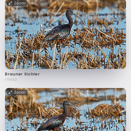
Zoom
Brauner Sichler
f79152
Zoom