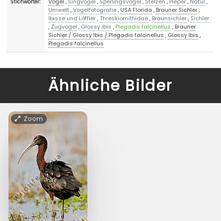
Vögel
,
Singvögel
,
Sperlingsvögel
,
Stelzen
,
Pieper
,
Natur
,
Stichwörter:
Umwelt
,
Vogelfotografie
,
USA Florida
,
Brauner Sichler
,
Ibisse und Löffler
,
Threskiornithidae
,
Braunsichler
,
Sichler
,
Zugvogel
,
Glossy ibis
,
Plegadis falcinellus
,
Brauner
Sichler / Glossy Ibis / Plegadis falcinellus
,
Glossy Ibis
,
Plegadis falcinellus
Ähnliche Bilder
Zoom