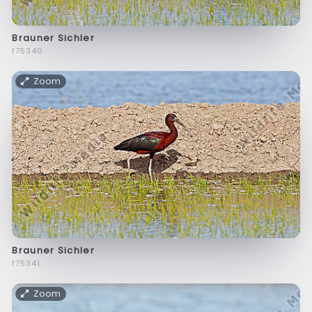
Brauner Sichler
f75340
Zoom
Brauner Sichler
f75341
Zoom