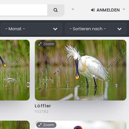
ANMELDEN
Zoom
Löffler
f112782
Zoom