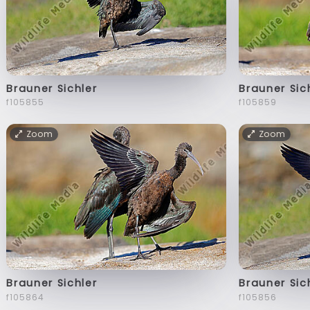
Brauner Sichler
Brauner Sic
f105855
f105859
Zoom
Zoom
Brauner Sichler
Brauner Sic
f105864
f105856