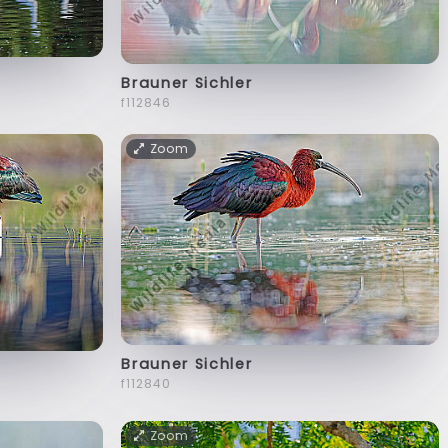
Brauner Sichler
f112846
Zoom
Brauner Sichler
f112840
Zoom