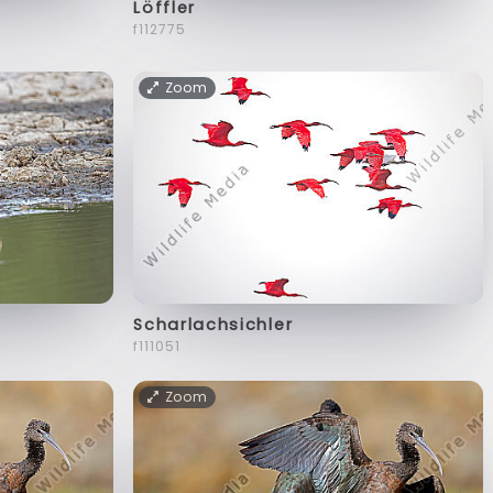
Löffler
f112775
Zoom
Scharlachsichler
f111051
Zoom