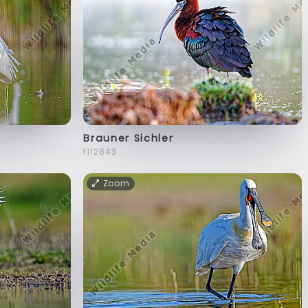
Brauner Sichler
f112843
Zoom