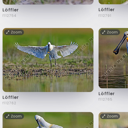
Löffler
Löffler
f112791
f112754
Zoom
Zoom
Löffler
Löffler
f112765
f112762
Zoom
Zoom