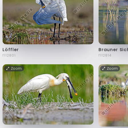
Löffler
Brauner Sic
f112801
f112814
Zoom
Zoom