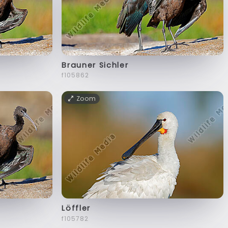
Brauner Sichler
f105862
Zoom
Löffler
f105782