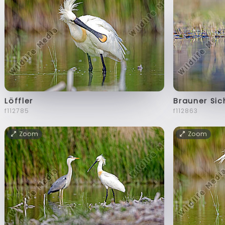
Löffler
Brauner Sic
f112785
f112863
Zoom
Zoom