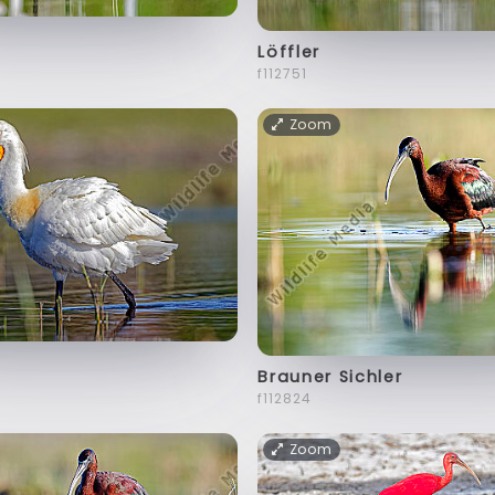
Löffler
f112751
Zoom
Brauner Sichler
f112824
Zoom