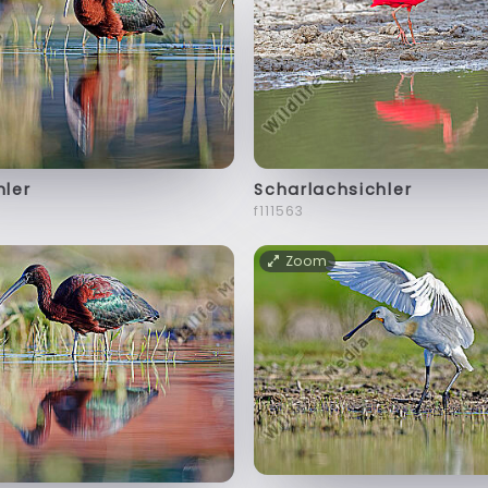
hler
Scharlachsichler
f111563
Zoom