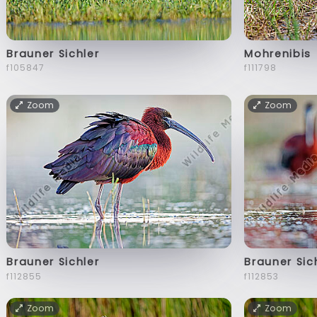
Brauner Sichler
Mohrenibis
f105847
f111798
Zoom
Zoom
Brauner Sichler
Brauner Sic
f112855
f112853
Zoom
Zoom