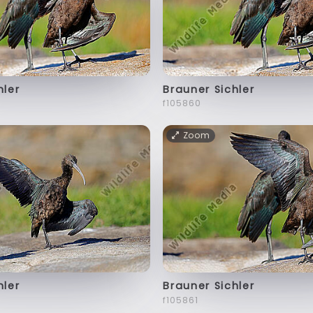
hler
Brauner Sichler
f105860
Zoom
hler
Brauner Sichler
f105861