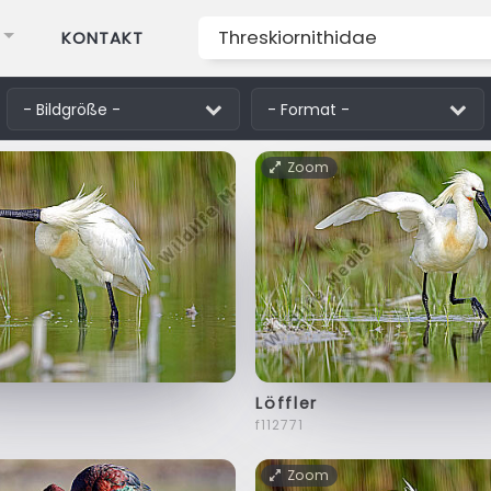
KONTAKT
Zoom
Löffler
f112771
Zoom