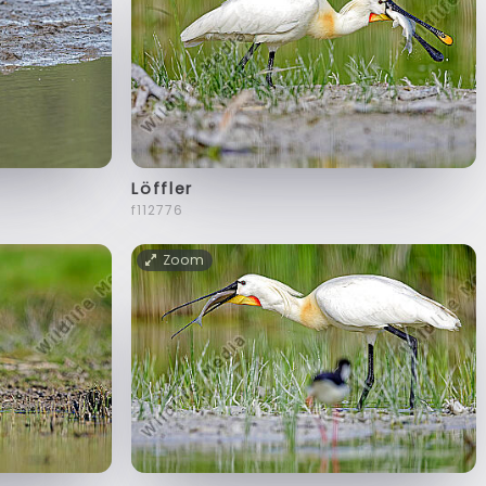
Löffler
f112776
Zoom