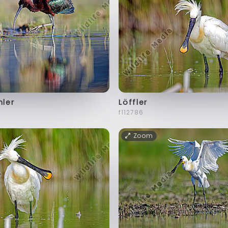
hler
Löffler
f112786
Zoom