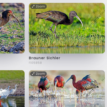
Zoom
Brauner Sichler
f105858
Zoom