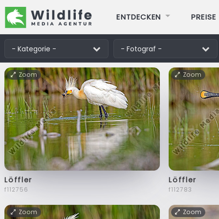
ENTDECKEN
PREISE
Zoom
Zoom
Löffler
Löffler
f112756
f112783
Zoom
Zoom