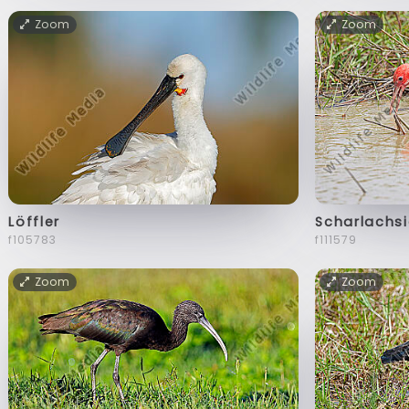
Zoom
Zoom
Löffler
Scharlachsi
f105783
f111579
Zoom
Zoom