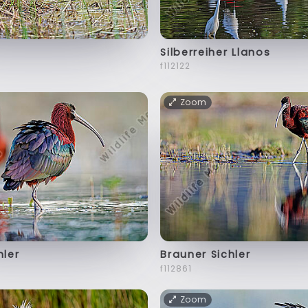
Silberreiher Llanos
f112122
Zoom
hler
Brauner Sichler
f112861
Zoom