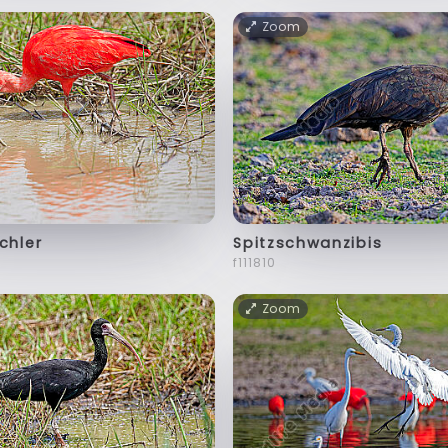
Zoom
chler
Spitzschwanzibis
f111810
Zoom