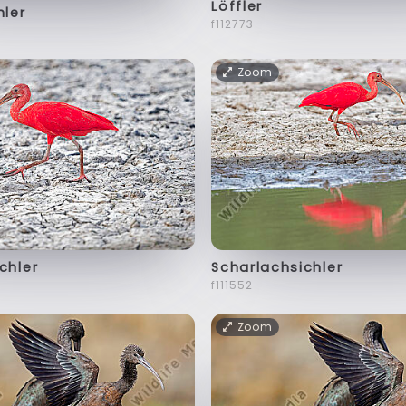
Löffler
hler
f112773
Zoom
chler
Scharlachsichler
f111552
Zoom