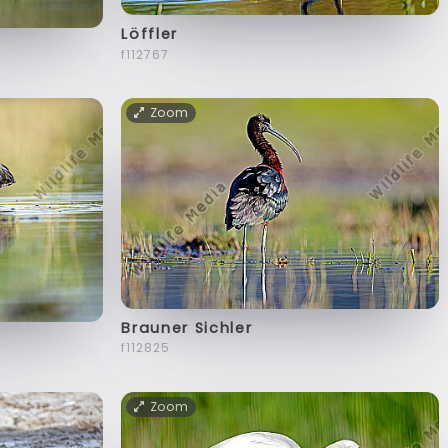
Löffler
f112767
Zoom
Brauner Sichler
f112825
Zoom