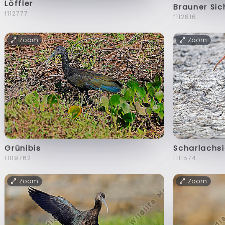
Löffler
Brauner Sic
f112777
f112816
Zoom
Zoom
Grünibis
Scharlachsi
f109762
f111574
Zoom
Zoom