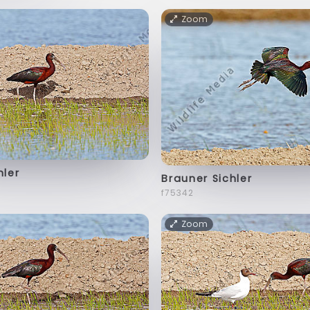
Zoom
hler
Brauner Sichler
f75342
Zoom