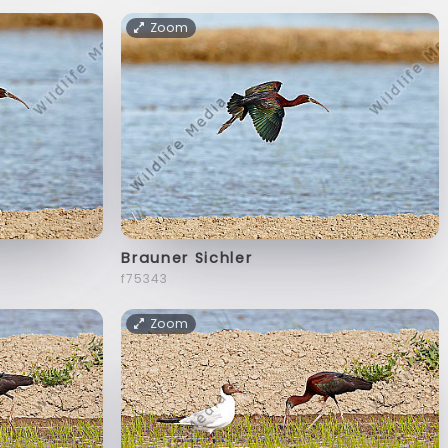
Zoom
Brauner Sichler
f75343
Zoom