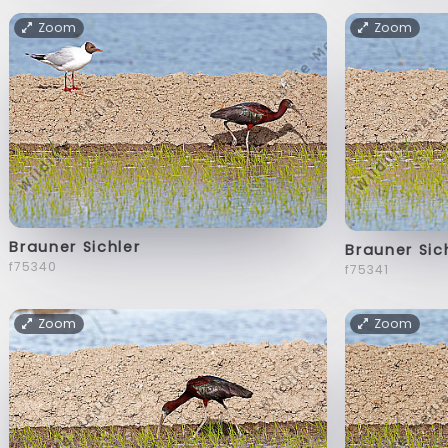
Zoom
Zoom
Brauner Sichler
Brauner Sic
f75340
f75341
Zoom
Zoom