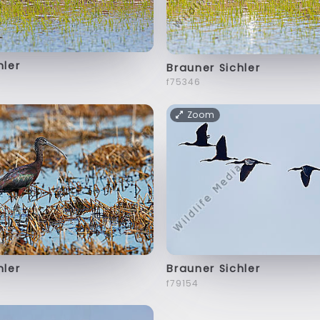
hler
Brauner Sichler
f75346
Zoom
hler
Brauner Sichler
f79154