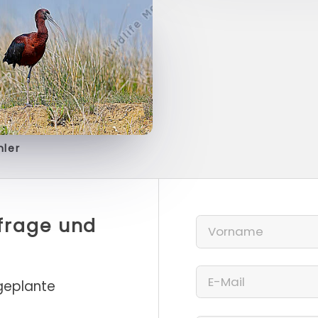
hler
nfrage und
 geplante