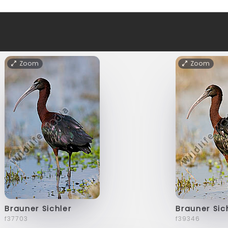
Zoom
Zoom
Brauner Sichler
Brauner Sic
f37703
f39346