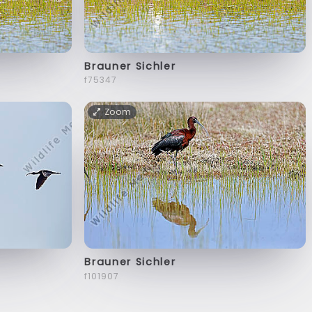
Brauner Sichler
f75347
Zoom
Brauner Sichler
f101907