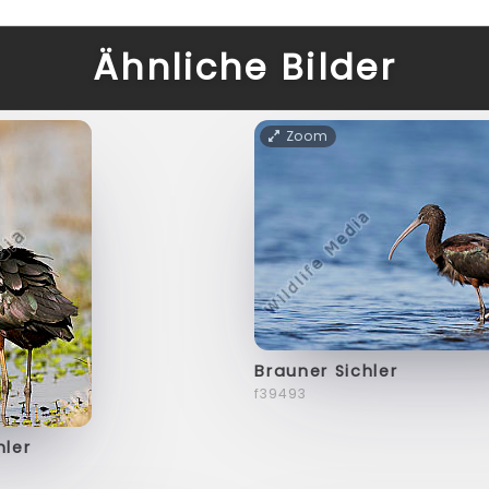
Ähnliche Bilder
Zoom
Brauner Sichler
f39493
hler