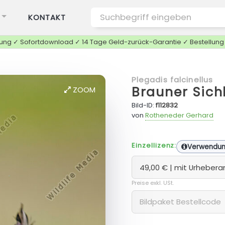
KONTAKT
tung ✓ Sofortdownload ✓ 14 Tage Geld-zurück-Garantie ✓ Bestellun
Plegadis falcinellus
Brauner Sich
ZOOM
Bild-ID:
f112832
von
Rotheneder Gerhard
Einzellizenz:
Verwendu
Preise exkl. USt.