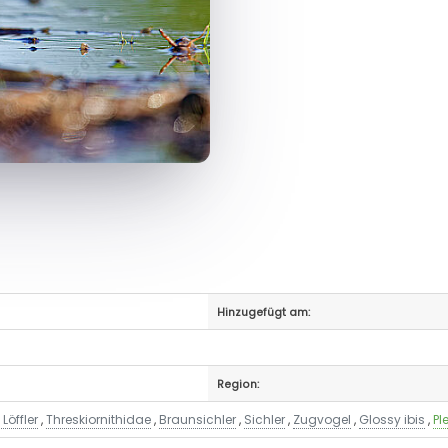
Hinzugefügt am:
Region:
Löffler
,
Threskiornithidae
,
Braunsichler
,
Sichler
,
Zugvogel
,
Glossy ibis
,
Pl