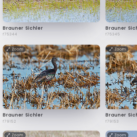
Brauner Sichler
Brauner Sic
f75344
f75345
Zoom
Zoom
Brauner Sichler
Brauner Sic
f79152
f79153
Zoom
Zoom