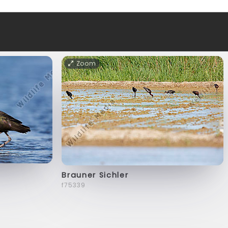
Zoom
Brauner Sichler
f75339