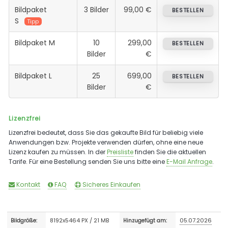
Bildpaket
3 Bilder
99,00 €
BESTELLEN
S
Tipp
Bildpaket M
10
299,00
BESTELLEN
Bilder
€
Bildpaket L
25
699,00
BESTELLEN
Bilder
€
Lizenzfrei
Lizenzfrei bedeutet, dass Sie das gekaufte Bild für beliebig viele
Anwendungen bzw. Projekte verwenden dürfen, ohne eine neue
Lizenz kaufen zu müssen. In der
Preisliste
finden Sie die aktuellen
Tarife. Für eine Bestellung senden Sie uns bitte eine
E-Mail Anfrage
.
Kontakt
FAQ
Sicheres Einkaufen
8192x5464 PX / 21 MB
05.07.2026
Bildgröße:
Hinzugefügt am: