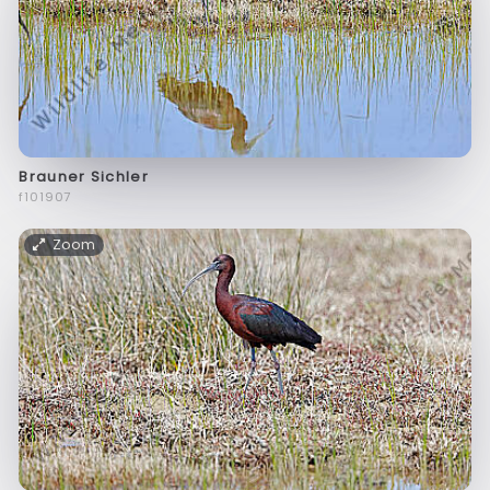
Brauner Sichler
f101907
Zoom