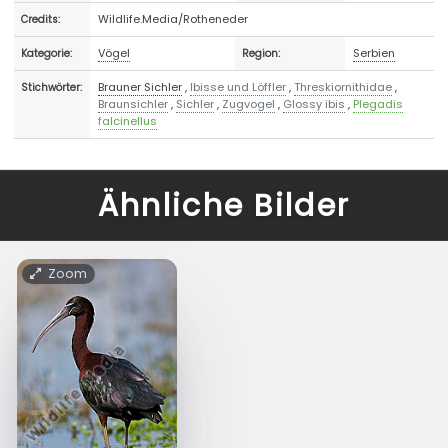
Wildlife.Media/Rotheneder
Credits:
Vögel
Serbien
Kategorie:
Region:
Brauner Sichler
,
Ibisse und Löffler
,
Threskiornithidae
,
Stichwörter:
Braunsichler
,
Sichler
,
Zugvogel
,
Glossy ibis
,
Plegadis
falcinellus
Ähnliche Bilder
Zoom