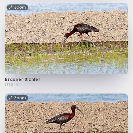
Zoom
Brauner Sichler
f75344
Zoom