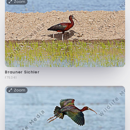
Zoom
Brauner Sichler
f75341
Zoom