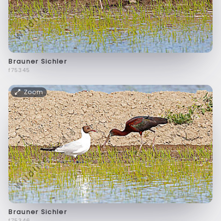
Brauner Sichler
f75345
Zoom
Brauner Sichler
f75346