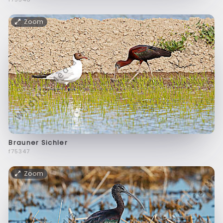
Zoom
Brauner Sichler
f75347
Zoom