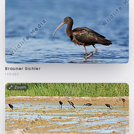
Brauner Sichler
f39493
Zoom