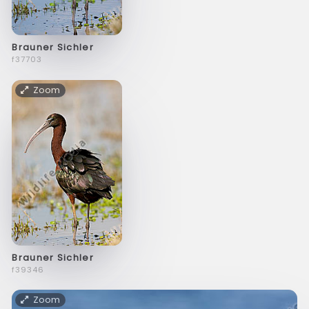
Brauner Sichler
f37703
Zoom
Brauner Sichler
f39346
Zoom