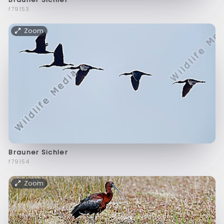
f79153
Zoom
Brauner Sichler
f79154
Zoom