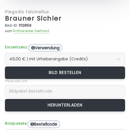
Plegadis falcinellus
Brauner Sichler
Bild-ID:
f112859
von
Rotheneder Gerhard
Einzellizenz:
Verwendung
BILD BESTELLEN
Preise exkl. USt.
Bildpakete:
Bestellcode