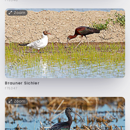
Zoom
Brauner Sichler
f75347
Zoom