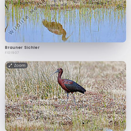
Brauner Sichler
f101907
Zoom