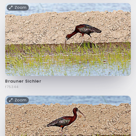
Zoom
Brauner Sichler
f75344
Zoom