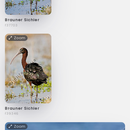
Brauner Sichler
f37703
Zoom
Brauner Sichler
f39346
Zoom