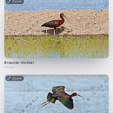
Zoom
Brauner Sichler
f75341
Zoom