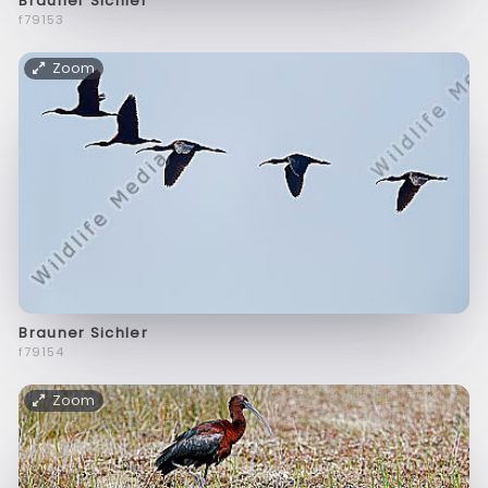
Brauner Sichler
f79153
Zoom
Brauner Sichler
f79154
Zoom