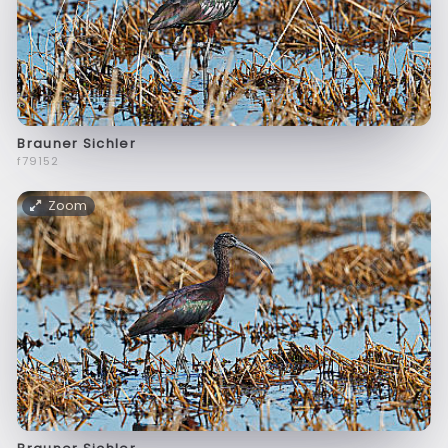
Brauner Sichler
f79152
Zoom