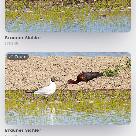
Brauner Sichler
f75345
Zoom
Brauner Sichler
f75346