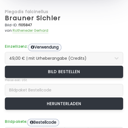
Plegadis falcinellus
Brauner Sichler
Bild-ID:
f105847
von
Rotheneder Gerhard
Einzellizenz:
Verwendung
BILD BESTELLEN
Preise exkl. USt.
Bildpakete:
Bestellcode