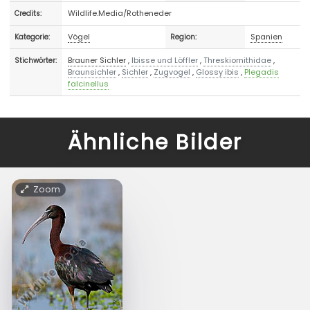
Wildlife.Media/Rotheneder
Credits:
Vögel
Spanien
Kategorie:
Region:
Brauner Sichler
,
Ibisse und Löffler
,
Threskiornithidae
,
Stichwörter:
Braunsichler
,
Sichler
,
Zugvogel
,
Glossy ibis
,
Plegadis
falcinellus
Ähnliche Bilder
Zoom