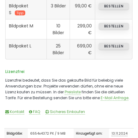
Bildpaket
3 Bilder
99,00 €
BESTELLEN
S
Tipp
Bildpaket M
10
299,00
BESTELLEN
Bilder
€
Bildpaket L
25
699,00
BESTELLEN
Bilder
€
Lizenzfrei
Lizenzfrei bedeutet, dass Sie das gekaufte Bild für beliebig viele
Anwendungen bzw. Projekte verwenden dürfen, ohne eine neue
Lizenz kaufen zu müssen. In der
Preisliste
finden Sie die aktuellen
Tarife. Für eine Bestellung senden Sie uns bitte eine
E-Mail Anfrage
.
Kontakt
FAQ
Sicheres Einkaufen
6554x4372 PX / 9 MB
13.11.2024
Bildgröße:
Hinzugefügt am: