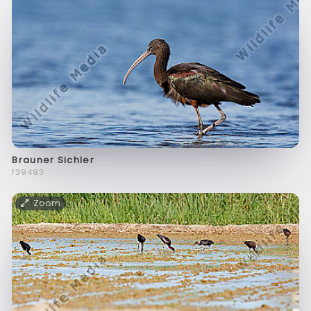
Brauner Sichler
f39493
Zoom