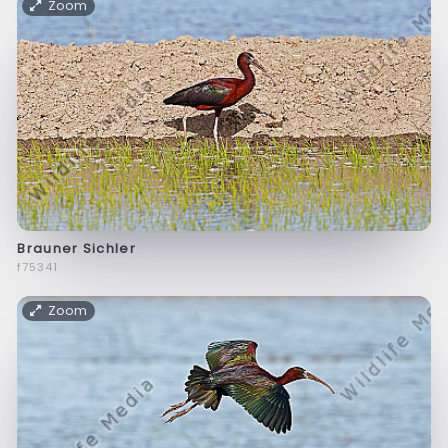
Zoom
Brauner Sichler
f75341
Zoom