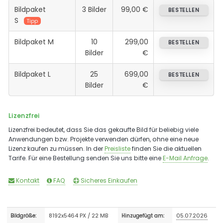
Bildpaket
3 Bilder
99,00 €
BESTELLEN
S
Tipp
Bildpaket M
10
299,00
BESTELLEN
Bilder
€
Bildpaket L
25
699,00
BESTELLEN
Bilder
€
Lizenzfrei
Lizenzfrei bedeutet, dass Sie das gekaufte Bild für beliebig viele
Anwendungen bzw. Projekte verwenden dürfen, ohne eine neue
Lizenz kaufen zu müssen. In der
Preisliste
finden Sie die aktuellen
Tarife. Für eine Bestellung senden Sie uns bitte eine
E-Mail Anfrage
.
Kontakt
FAQ
Sicheres Einkaufen
8192x5464 PX / 22 MB
05.07.2026
Bildgröße:
Hinzugefügt am: