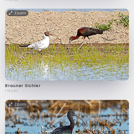
Zoom
Brauner Sichler
f75347
Zoom