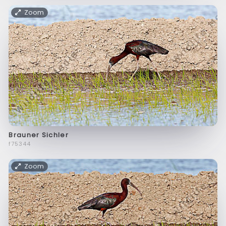
Zoom
Brauner Sichler
f75344
Zoom