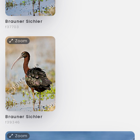
Brauner Sichler
f37703
Zoom
Brauner Sichler
f39346
Zoom