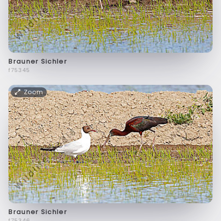
Brauner Sichler
f75345
Zoom
Brauner Sichler
f75346