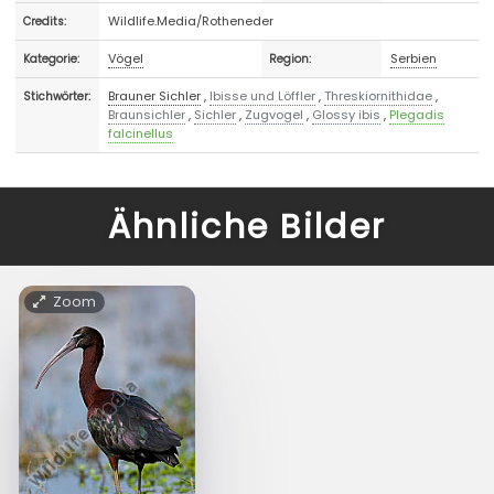
Wildlife.Media/Rotheneder
Credits:
Vögel
Serbien
Kategorie:
Region:
Brauner Sichler
,
Ibisse und Löffler
,
Threskiornithidae
,
Stichwörter:
Braunsichler
,
Sichler
,
Zugvogel
,
Glossy ibis
,
Plegadis
falcinellus
Ähnliche Bilder
Zoom