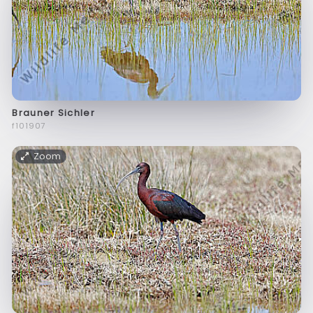
Brauner Sichler
f101907
Zoom