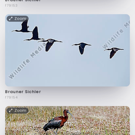
f79153
Zoom
Brauner Sichler
f79154
Zoom