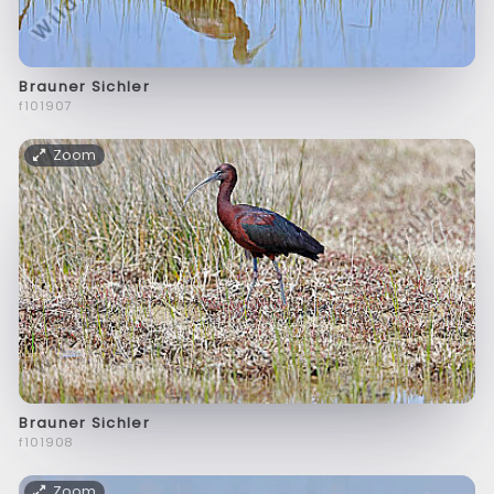
Brauner Sichler
f101907
Zoom
Brauner Sichler
f101908
Zoom