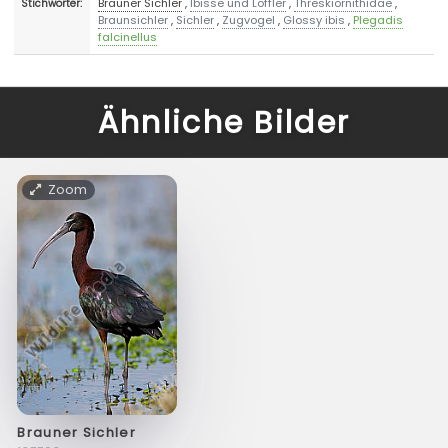
Brauner Sichler
,
Ibisse und Löffler
,
Threskiornithidae
,
Stichwörter:
Braunsichler
,
Sichler
,
Zugvogel
,
Glossy ibis
,
Plegadis
falcinellus
Ähnliche Bilder
Zoom
Brauner Sichler