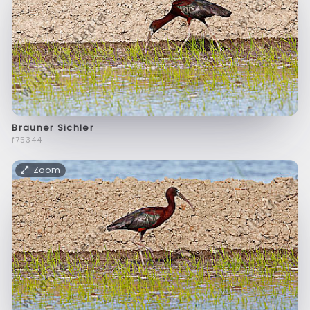
Brauner Sichler
f75344
Zoom