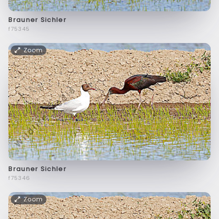
Brauner Sichler
f75345
Zoom
Brauner Sichler
f75346
Zoom