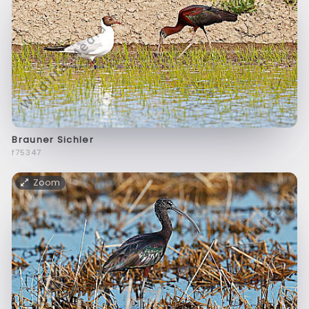
Brauner Sichler
f75347
Zoom