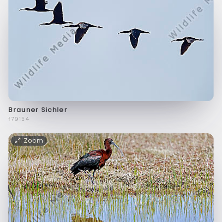
Brauner Sichler
f79154
Zoom