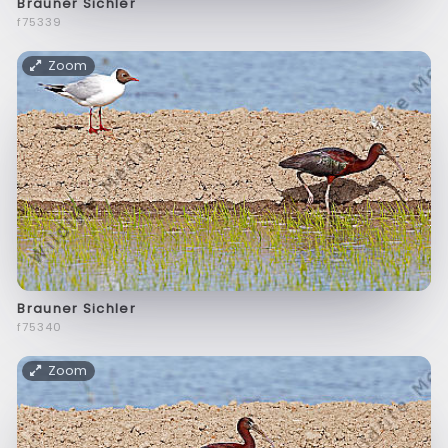
Brauner Sichler
f75339
Zoom
Brauner Sichler
f75340
Zoom