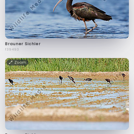
Brauner Sichler
f39493
Zoom