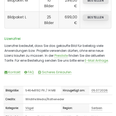
Bildpaket M
10
299,00
BESTELLEN
Bilder
€
Bildpaket L
25
699,00
BESTELLEN
Bilder
€
Lizenzfrei
Lizenzfrei bedeutet, dass Sie das gekaufte Bild für beliebig viele
Anwendungen bzw. Projekte verwenden dürfen, ohne eine neue
Lizenz kaufen zu müssen. In der
Preisliste
finden Sie die aktuellen
Tarife. Für eine Bestellung senden Sie uns bitte eine
E-Mail Anfrage
.
Kontakt
FAQ
Sicheres Einkaufen
5464x8192 PX / 14 MB
05.07.2026
Bildgröße:
Hinzugefügt am:
Wildlife.Media/Rotheneder
Credits:
Vögel
Serbien
Kategorie:
Region: