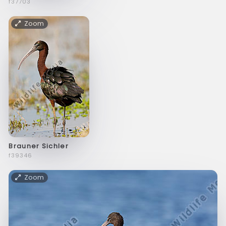
f37703
Zoom
Brauner Sichler
f39346
Zoom