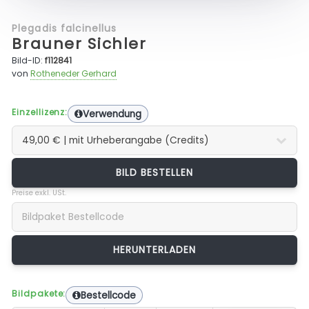
Plegadis falcinellus
Brauner Sichler
Bild-ID:
f112841
von
Rotheneder Gerhard
Einzellizenz:
Verwendung
BILD BESTELLEN
Preise exkl. USt.
Bildpakete:
Bestellcode