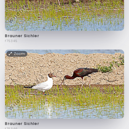
Brauner Sichler
f75345
Zoom
Brauner Sichler
f75346