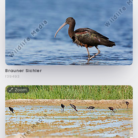
Brauner Sichler
f39493
Zoom