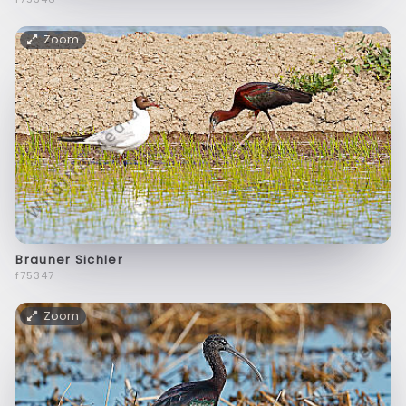
Zoom
Brauner Sichler
f75347
Zoom