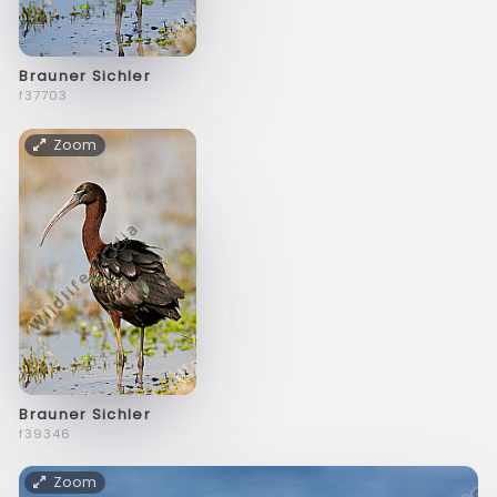
Brauner Sichler
f37703
Zoom
Brauner Sichler
f39346
Zoom