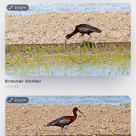
Zoom
Brauner Sichler
f75344
Zoom