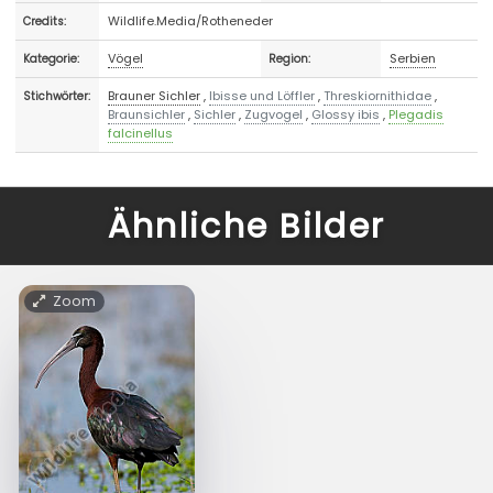
Wildlife.Media/Rotheneder
Credits:
Vögel
Serbien
Kategorie:
Region:
Brauner Sichler
,
Ibisse und Löffler
,
Threskiornithidae
,
Stichwörter:
Braunsichler
,
Sichler
,
Zugvogel
,
Glossy ibis
,
Plegadis
falcinellus
Ähnliche Bilder
Zoom