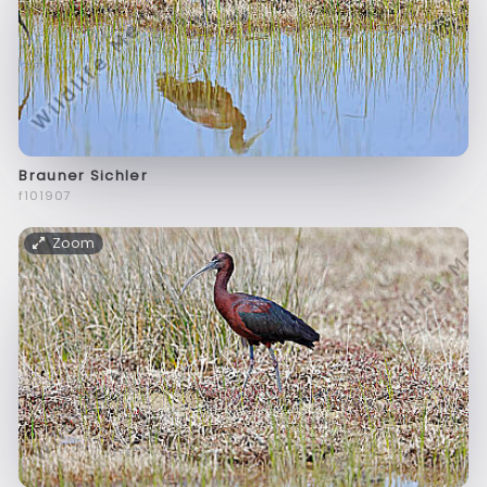
Brauner Sichler
f101907
Zoom