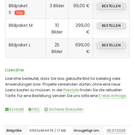
Bildpaket
3 Bilder
99,00 €
BESTELLEN
S
Tipp
Bildpaket M
10
299,00
BESTELLEN
Bilder
€
Bildpaket L
25
699,00
BESTELLEN
Bilder
€
Lizenzfrei
Lizenzfrei bedeutet, dass Sie das gekaufte Bild für beliebig viele
Anwendungen bzw. Projekte verwenden dürfen, ohne eine neue
Lizenz kaufen zu müssen. In der
Preisliste
finden Sie die aktuellen
Tarife. Für eine Bestellung senden Sie uns bitte eine
E-Mail Anfrage
.
Kontakt
FAQ
Sicheres Einkaufen
6963x4644 PX / 17 MB
05.07.2026
Bildgröße:
Hinzugefügt am: