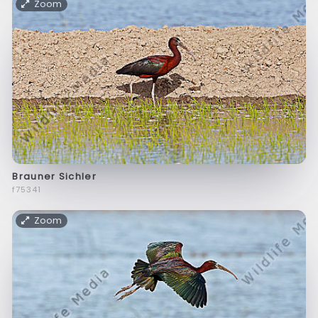
Zoom
Brauner Sichler
f75341
Zoom