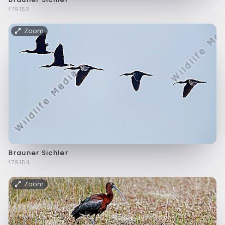
f79153
Zoom
Brauner Sichler
f79154
Zoom