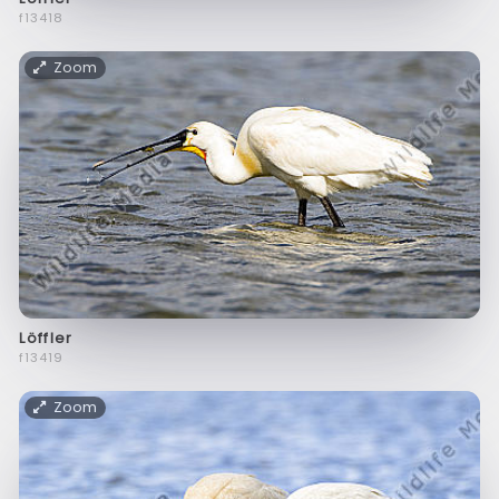
f13418
Zoom
Löffler
f13419
Zoom