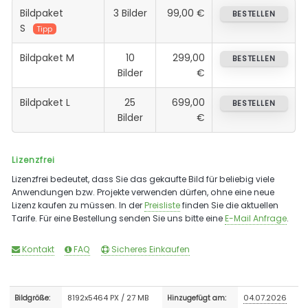
Bildpaket
3 Bilder
99,00 €
BESTELLEN
S
Tipp
Bildpaket M
10
299,00
BESTELLEN
Bilder
€
Bildpaket L
25
699,00
BESTELLEN
Bilder
€
Lizenzfrei
Lizenzfrei bedeutet, dass Sie das gekaufte Bild für beliebig viele
Anwendungen bzw. Projekte verwenden dürfen, ohne eine neue
Lizenz kaufen zu müssen. In der
Preisliste
finden Sie die aktuellen
Tarife. Für eine Bestellung senden Sie uns bitte eine
E-Mail Anfrage
.
Kontakt
FAQ
Sicheres Einkaufen
8192x5464 PX / 27 MB
04.07.2026
Bildgröße:
Hinzugefügt am: