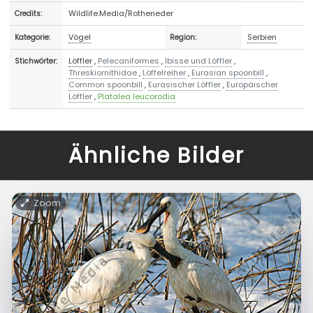
Wildlife.Media/Rotheneder
Credits:
Vögel
Serbien
Kategorie:
Region:
Löffler
,
Pelecaniformes
,
Ibisse und Löffler
,
Stichwörter:
Threskiornithidae
,
Löffelreiher
,
Eurasian spoonbill
,
Common spoonbill
,
Eurasischer Löffler
,
Europäischer
Löffler
,
Platalea leucorodia
Ähnliche Bilder
Zoom