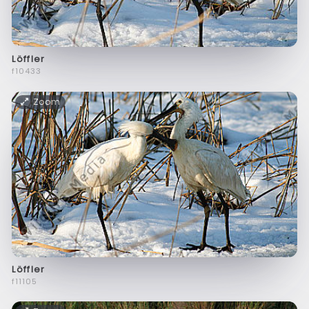
Löffler
f10433
Zoom
Löffler
f11105