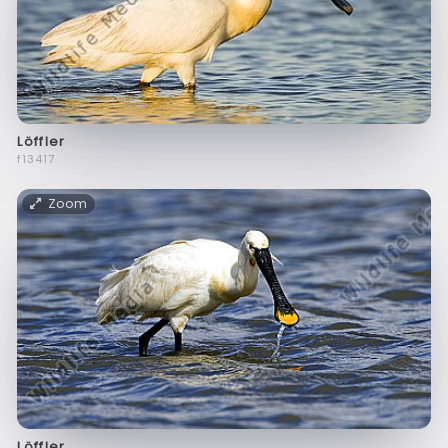
Löffler
f13417
Zoom
Löffler