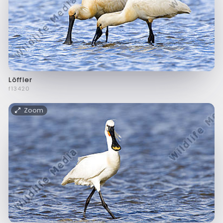
Löffler
f13420
Zoom