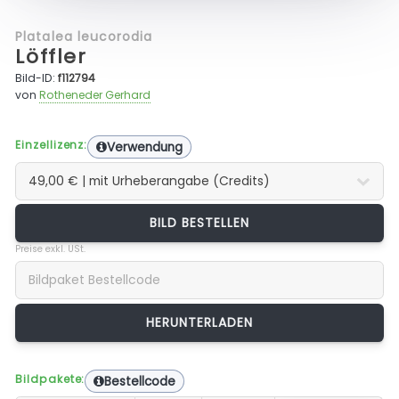
Platalea leucorodia
Löffler
Bild-ID:
f112794
von
Rotheneder Gerhard
Einzellizenz:
Verwendung
BILD BESTELLEN
Preise exkl. USt.
Bildpakete:
Bestellcode