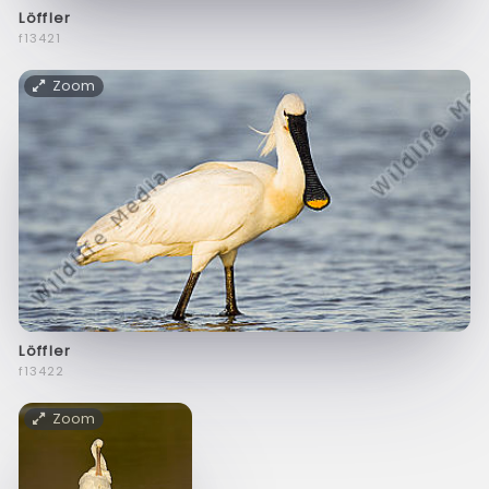
Löffler
f13421
Zoom
Löffler
f13422
Zoom