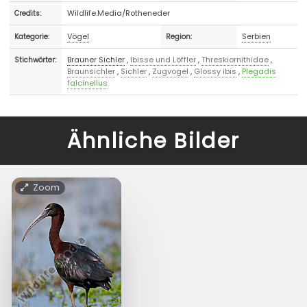
Wildlife.Media/Rotheneder
Credits:
Vögel
Serbien
Kategorie:
Region:
Brauner Sichler
,
Ibisse und Löffler
,
Threskiornithidae
,
Stichwörter:
Braunsichler
,
Sichler
,
Zugvogel
,
Glossy ibis
,
Plegadis
falcinellus
Ähnliche Bilder
Zoom