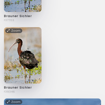
Brauner Sichler
f37703
Zoom
Brauner Sichler
f39346
Zoom