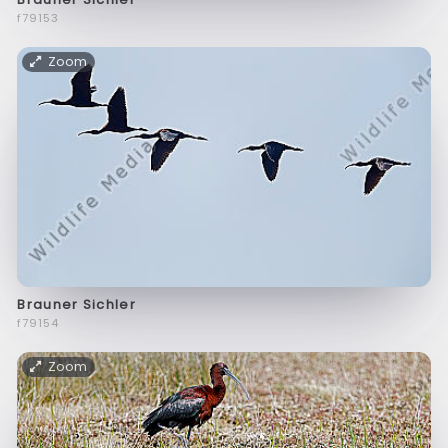
f79153
Zoom
Brauner Sichler
f79154
Zoom