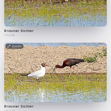
Brauner Sichler
f75345
Zoom
Brauner Sichler
f75346