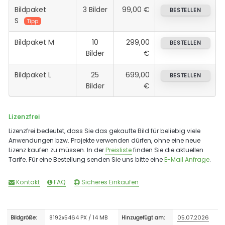
Bildpaket
3 Bilder
99,00 €
BESTELLEN
S
Tipp
Bildpaket M
10
299,00
BESTELLEN
Bilder
€
Bildpaket L
25
699,00
BESTELLEN
Bilder
€
Lizenzfrei
Lizenzfrei bedeutet, dass Sie das gekaufte Bild für beliebig viele
Anwendungen bzw. Projekte verwenden dürfen, ohne eine neue
Lizenz kaufen zu müssen. In der
Preisliste
finden Sie die aktuellen
Tarife. Für eine Bestellung senden Sie uns bitte eine
E-Mail Anfrage
.
Kontakt
FAQ
Sicheres Einkaufen
8192x5464 PX / 14 MB
05.07.2026
Bildgröße:
Hinzugefügt am: