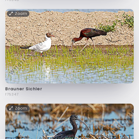
Zoom
Brauner Sichler
f75347
Zoom