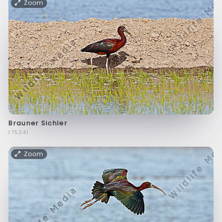
Zoom
Brauner Sichler
f75341
Zoom