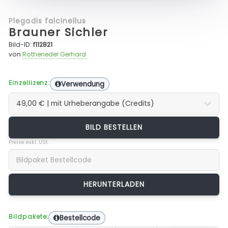
Plegadis falcinellus
Brauner Sichler
Bild-ID:
f112821
von
Rotheneder Gerhard
Einzellizenz:
Verwendung
BILD BESTELLEN
Preise exkl. USt.
Bildpakete:
Bestellcode