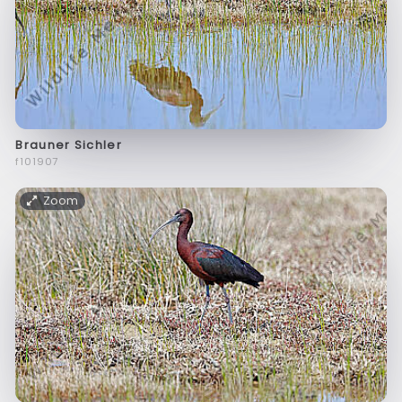
Brauner Sichler
f101907
Zoom