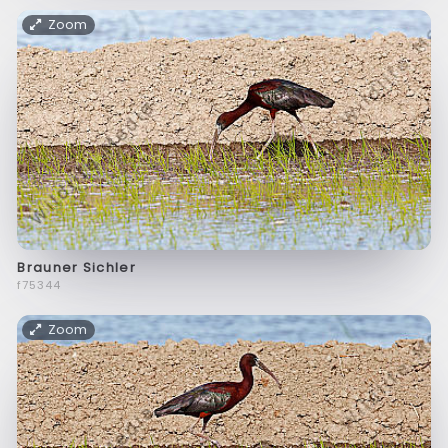
Zoom
Brauner Sichler
f75344
Zoom