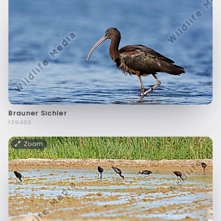
Brauner Sichler
f39493
Zoom