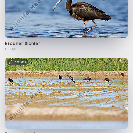
Brauner Sichler
f39493
Zoom