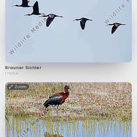
Brauner Sichler
f79154
Zoom