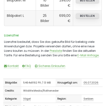
Bildpaket M
10
299,00
BESTELLEN
Bilder
€
Bildpaket L
25
699,00
BESTELLEN
Bilder
€
Lizenzfrei
Lizenzfrei bedeutet, dass Sie das gekaufte Bild für beliebig viele
Anwendungen bzw. Projekte verwenden dürfen, ohne eine neue
Lizenz kaufen zu müssen. In der
Preisliste
finden Sie die aktuellen
Tarife. Für eine Bestellung senden Sie uns bitte eine
E-Mail Anfrage
.
Kontakt
FAQ
Sicheres Einkaufen
5464x8192 PX / 13 MB
05.07.2026
Bildgröße:
Hinzugefügt am:
Wildlife.Media/Rotheneder
Credits:
Vögel
Serbien
Kategorie:
Region: