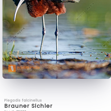
Plegadis falcinellus
Brauner Sichler