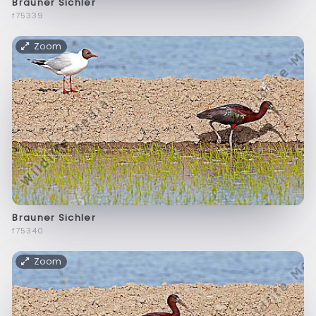
Brauner Sichler
f75339
Zoom
Brauner Sichler
f75340
Zoom