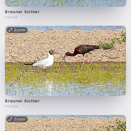
Brauner Sichler
f75345
Zoom
Brauner Sichler
f75346
Zoom