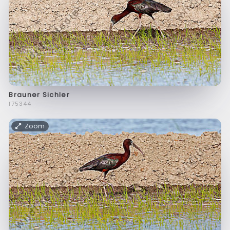
Brauner Sichler
f75344
Zoom