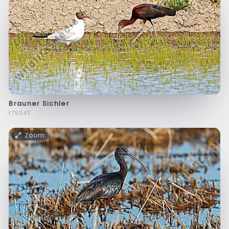
Brauner Sichler
f75347
Zoom