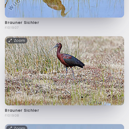
Brauner Sichler
f101907
Zoom
Brauner Sichler
f101908
Zoom