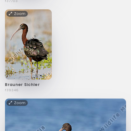
f37703
Zoom
Brauner Sichler
f39346
Zoom