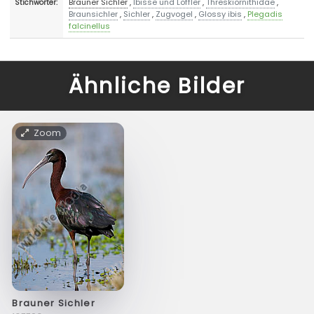
Brauner Sichler
,
Ibisse und Löffler
,
Threskiornithidae
,
Stichwörter:
Braunsichler
,
Sichler
,
Zugvogel
,
Glossy ibis
,
Plegadis
falcinellus
Ähnliche Bilder
Zoom
Brauner Sichler