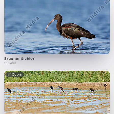
Brauner Sichler
f39493
Zoom