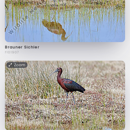
Brauner Sichler
f101907
Zoom