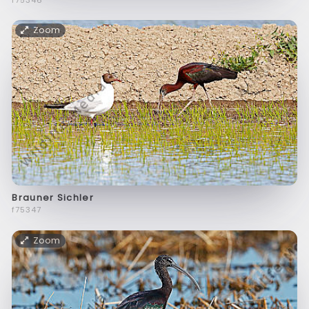
Zoom
Brauner Sichler
f75347
Zoom