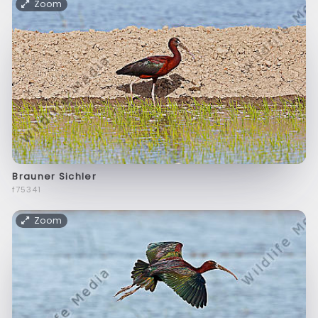
Zoom
Brauner Sichler
f75341
Zoom