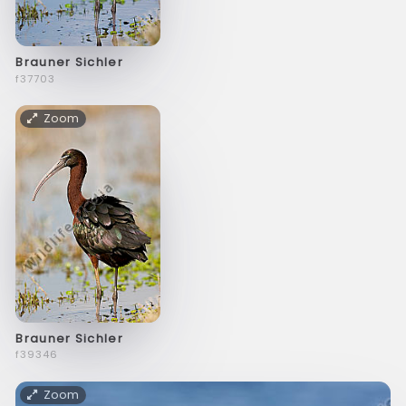
Brauner Sichler
f37703
Zoom
Brauner Sichler
f39346
Zoom