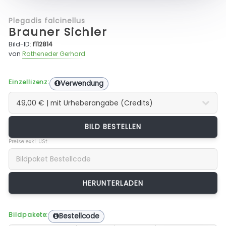
Plegadis falcinellus
Brauner Sichler
Bild-ID:
f112814
von
Rotheneder Gerhard
Einzellizenz:
Verwendung
BILD BESTELLEN
Preise exkl. USt.
Bildpakete:
Bestellcode