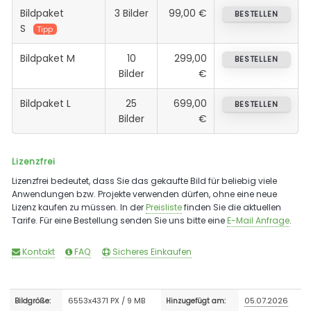
Bildpaket
3 Bilder
99,00 €
BESTELLEN
S
Tipp
Bildpaket M
10
299,00
BESTELLEN
Bilder
€
Bildpaket L
25
699,00
BESTELLEN
Bilder
€
Lizenzfrei
Lizenzfrei bedeutet, dass Sie das gekaufte Bild für beliebig viele
Anwendungen bzw. Projekte verwenden dürfen, ohne eine neue
Lizenz kaufen zu müssen. In der
Preisliste
finden Sie die aktuellen
Tarife. Für eine Bestellung senden Sie uns bitte eine
E-Mail Anfrage
.
Kontakt
FAQ
Sicheres Einkaufen
6553x4371 PX / 9 MB
05.07.2026
Bildgröße:
Hinzugefügt am: