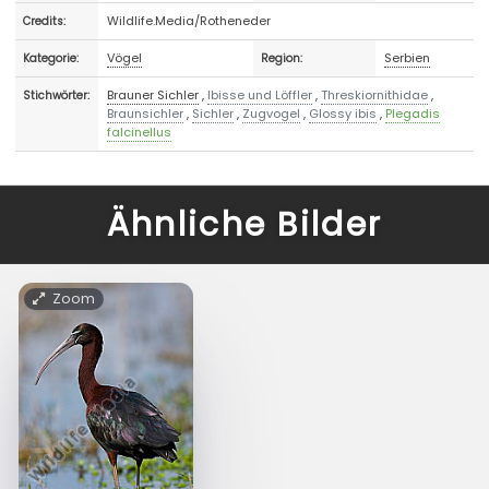
Wildlife.Media/Rotheneder
Credits:
Vögel
Serbien
Kategorie:
Region:
Brauner Sichler
,
Ibisse und Löffler
,
Threskiornithidae
,
Stichwörter:
Braunsichler
,
Sichler
,
Zugvogel
,
Glossy ibis
,
Plegadis
falcinellus
Ähnliche Bilder
Zoom