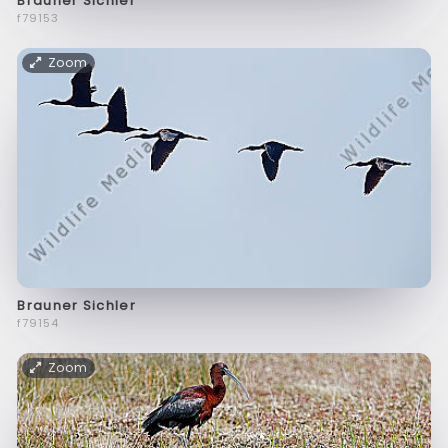
Brauner Sichler
f79153
Zoom
Brauner Sichler
f79154
Zoom