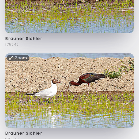
Brauner Sichler
f75345
Zoom
Brauner Sichler
f75346