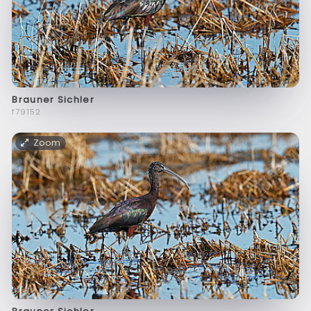
Brauner Sichler
f79152
Zoom