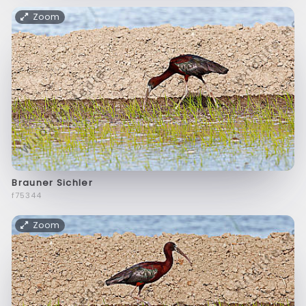
Zoom
Brauner Sichler
f75344
Zoom