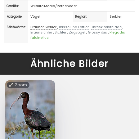
Wildlife.Media/Rotheneder
Credits:
Vögel
Serbien
Kategorie:
Region:
Brauner Sichler
,
Ibisse und Löffler
,
Threskiornithidae
,
Stichwörter:
Braunsichler
,
Sichler
,
Zugvogel
,
Glossy ibis
,
Plegadis
falcinellus
Ähnliche Bilder
Zoom