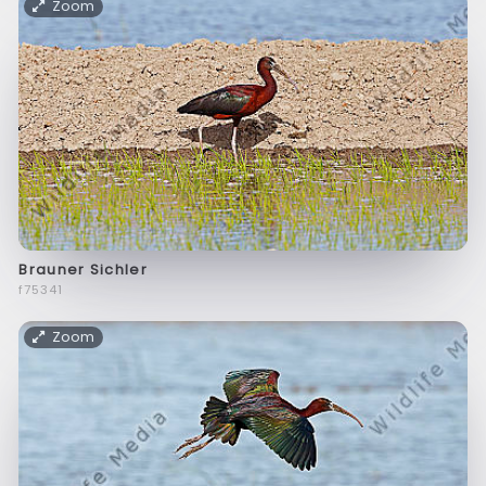
Zoom
Brauner Sichler
f75341
Zoom