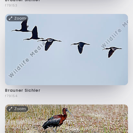
f79153
Zoom
Brauner Sichler
f79154
Zoom