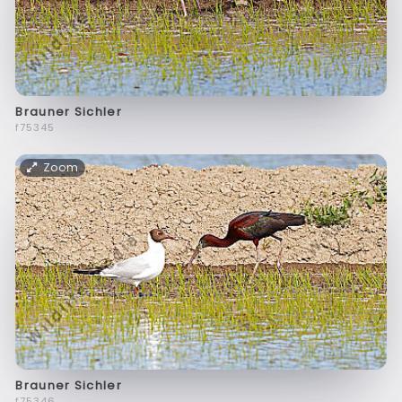
Brauner Sichler
f75345
Zoom
Brauner Sichler
f75346