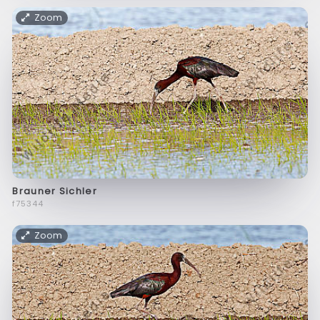
Zoom
Brauner Sichler
f75344
Zoom