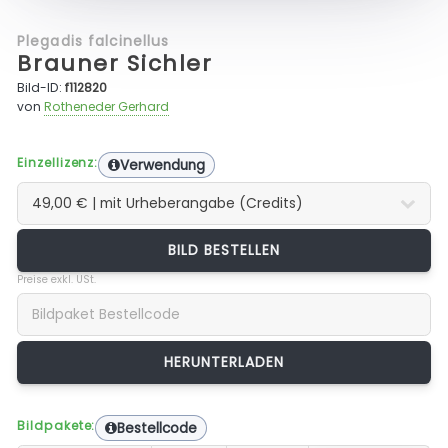
Plegadis falcinellus
Brauner Sichler
Bild-ID:
f112820
von
Rotheneder Gerhard
Einzellizenz:
Verwendung
BILD BESTELLEN
Preise exkl. USt.
Bildpakete:
Bestellcode