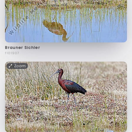
Brauner Sichler
f101907
Zoom