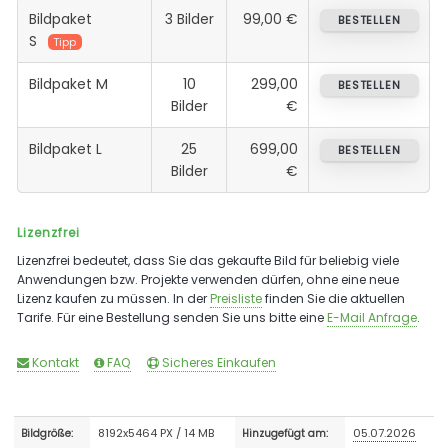
Bildpaket
3 Bilder
99,00 €
BESTELLEN
S
Tipp
Bildpaket M
10
299,00
BESTELLEN
Bilder
€
Bildpaket L
25
699,00
BESTELLEN
Bilder
€
Lizenzfrei
Lizenzfrei bedeutet, dass Sie das gekaufte Bild für beliebig viele
Anwendungen bzw. Projekte verwenden dürfen, ohne eine neue
Lizenz kaufen zu müssen. In der
Preisliste
finden Sie die aktuellen
Tarife. Für eine Bestellung senden Sie uns bitte eine
E-Mail Anfrage
.
Kontakt
FAQ
Sicheres Einkaufen
8192x5464 PX / 14 MB
05.07.2026
Bildgröße:
Hinzugefügt am: