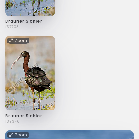
Brauner Sichler
f37703
Zoom
Brauner Sichler
f39346
Zoom