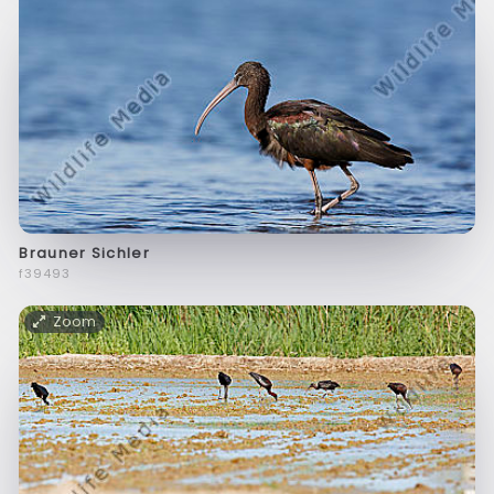
Brauner Sichler
f39493
Zoom