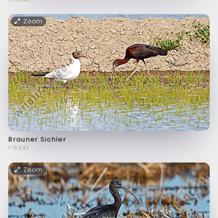
Zoom
Brauner Sichler
f75347
Zoom