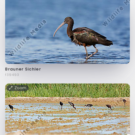
Brauner Sichler
f39493
Zoom