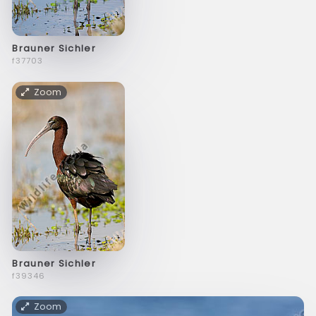
Brauner Sichler
f37703
Zoom
Brauner Sichler
f39346
Zoom