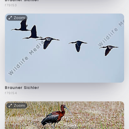
f79153
Zoom
Brauner Sichler
f79154
Zoom