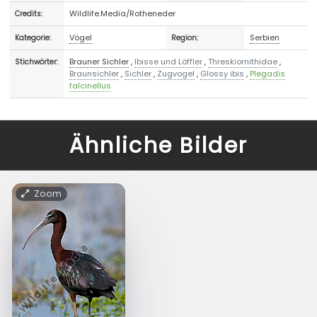
Wildlife.Media/Rotheneder
Credits:
Vögel
Serbien
Kategorie:
Region:
Brauner Sichler
,
Ibisse und Löffler
,
Threskiornithidae
,
Stichwörter:
Braunsichler
,
Sichler
,
Zugvogel
,
Glossy ibis
,
Plegadis
falcinellus
Ähnliche Bilder
Zoom