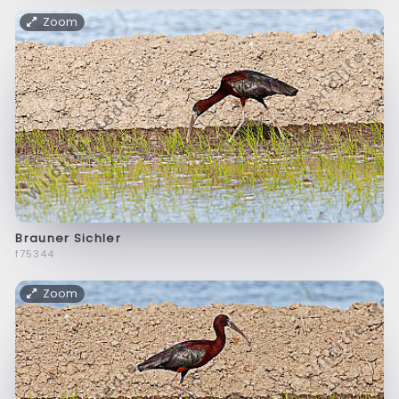
Zoom
Brauner Sichler
f75344
Zoom