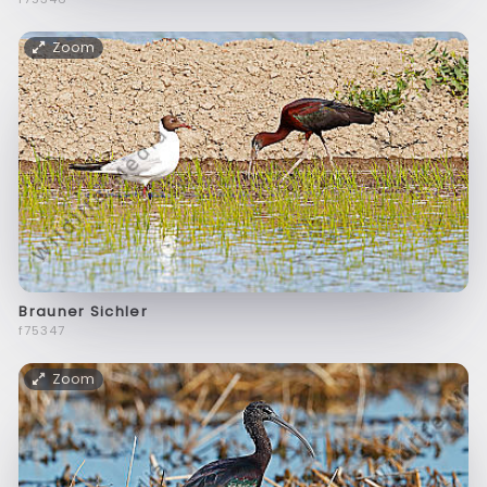
Zoom
Brauner Sichler
f75347
Zoom