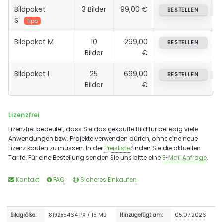
Bildpaket
3 Bilder
99,00 €
BESTELLEN
S
Tipp
Bildpaket M
10
299,00
BESTELLEN
Bilder
€
Bildpaket L
25
699,00
BESTELLEN
Bilder
€
Lizenzfrei
Lizenzfrei bedeutet, dass Sie das gekaufte Bild für beliebig viele
Anwendungen bzw. Projekte verwenden dürfen, ohne eine neue
Lizenz kaufen zu müssen. In der
Preisliste
finden Sie die aktuellen
Tarife. Für eine Bestellung senden Sie uns bitte eine
E-Mail Anfrage
.
Kontakt
FAQ
Sicheres Einkaufen
8192x5464 PX / 15 MB
05.07.2026
Bildgröße:
Hinzugefügt am: