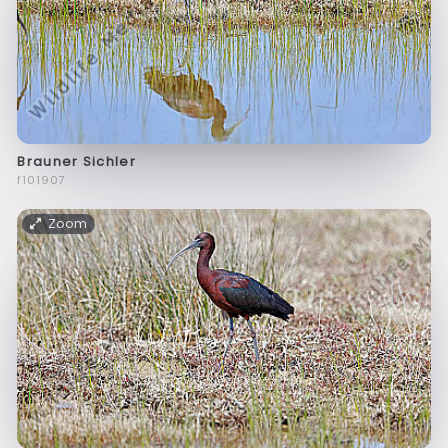
Brauner Sichler
f101907
Zoom