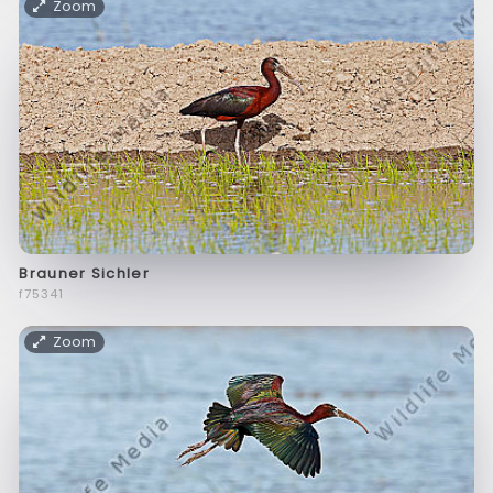
Zoom
Brauner Sichler
f75341
Zoom