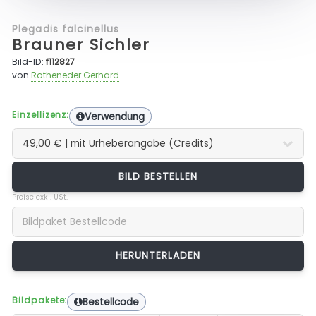
Plegadis falcinellus
Brauner Sichler
Bild-ID:
f112827
von
Rotheneder Gerhard
Einzellizenz:
Verwendung
BILD BESTELLEN
Preise exkl. USt.
Bildpakete:
Bestellcode