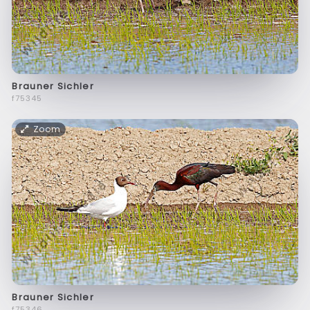
Brauner Sichler
f75345
Zoom
Brauner Sichler
f75346