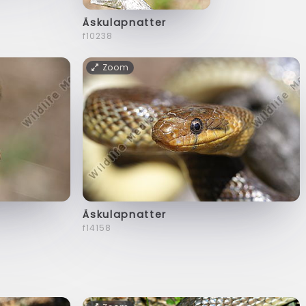
Äskulapnatter
f10238
Zoom
Äskulapnatter
f14158