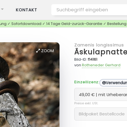
KONTAKT
tung ✓ Sofortdownload ✓ 14 Tage Geld-zurück-Garantie ✓ Bestellun
Zamenis longissimus
Äskulapnatte
ZOOM
Bild-ID:
f14161
von
Rotheneder Gerhard
Einzellizenz:
Verwendu
Preise exkl. USt.