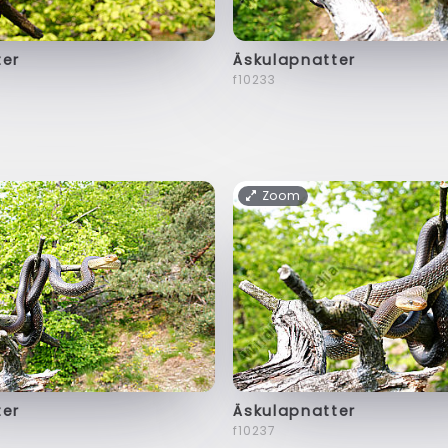
ter
Äskulapnatter
f10233
Zoom
ter
Äskulapnatter
f10237