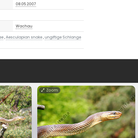
08.05.2007
Wachau
ae
,
Aesculapian snake
,
ungiftige Schlange
Zoom