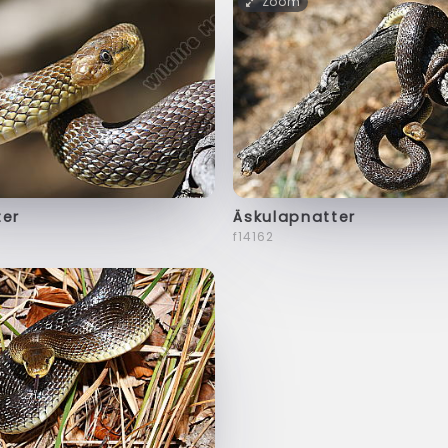
Zoom
ter
Äskulapnatter
f14162