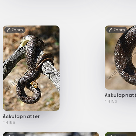
Zoom
Zoom
Äskulapnat
f14156
Äskulapnatter
f14155