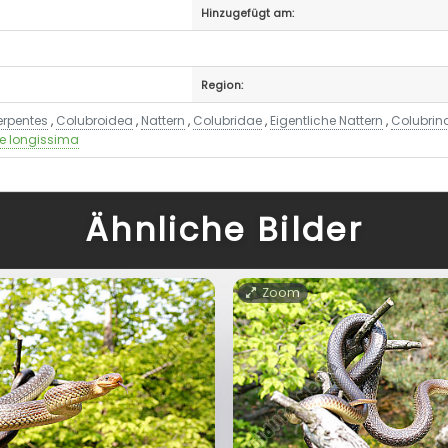
Hinzugefügt am:
Region:
erpentes
,
Colubroidea
,
Nattern
,
Colubridae
,
Eigentliche Nattern
,
Colubrin
e longissima
Ähnliche Bilder
Zoom