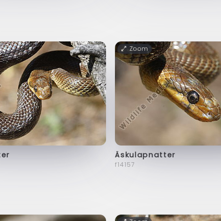
Zoom
ter
Äskulapnatter
f14157