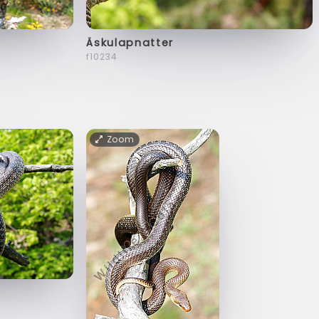
Äskulapnatter
f10234
Zoom