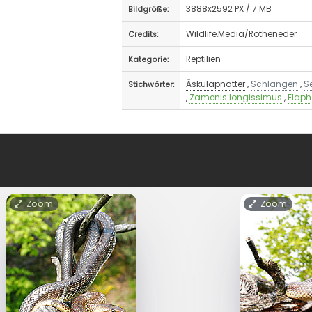
3888x2592 PX / 7 MB
Bildgröße:
Wildlife.Media/Rotheneder
Credits:
Reptilien
Kategorie:
Äskulapnatter
,
Schlangen
,
S
Stichwörter:
,
Zamenis longissimus
,
Elaph
Zoom
Zoom