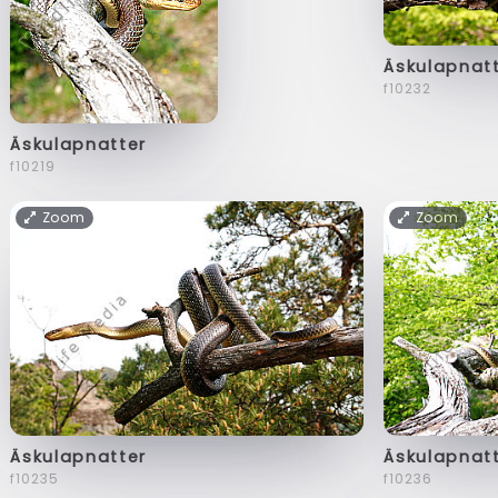
Äskulapnat
f10232
Äskulapnatter
f10219
Zoom
Zoom
Äskulapnatter
Äskulapnat
f10235
f10236