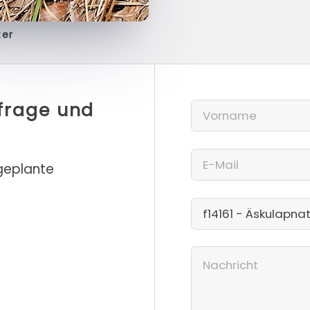
ter
nfrage und
 geplante