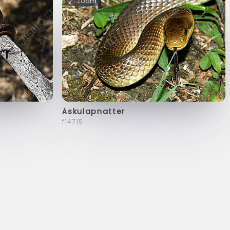
Zoom
Äskulapnatter
f14715