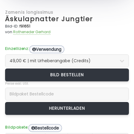
Zamenis longissimus
Äskulapnatter Jungtier
Bild-ID:
f91651
von
Rotheneder Gerhard
Einzellizenz:
Verwendung
BILD BESTELLEN
Preise exkl. USt.
Bildpakete:
Bestellcode