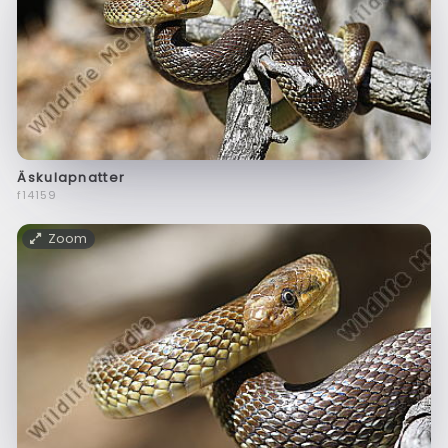
Äskulapnatter
f14159
Zoom