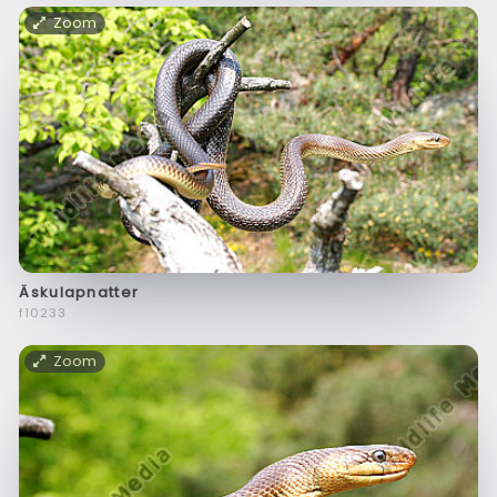
Zoom
Äskulapnatter
f10233
Zoom