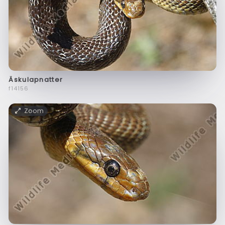
Äskulapnatter
f14156
Zoom