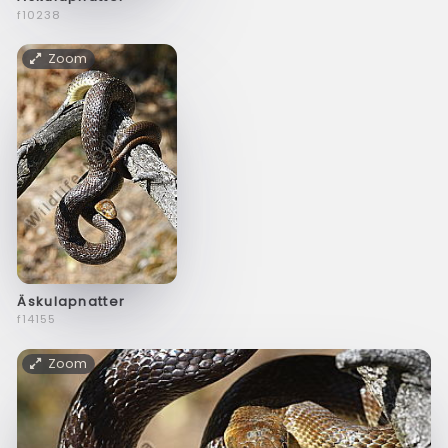
f10238
Zoom
Äskulapnatter
f14155
Zoom