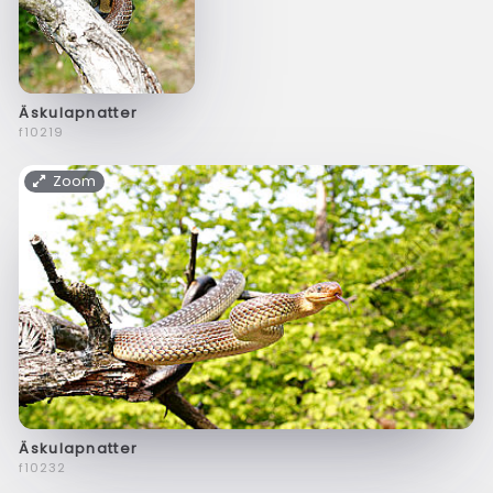
Äskulapnatter
f10219
Zoom
Äskulapnatter
f10232