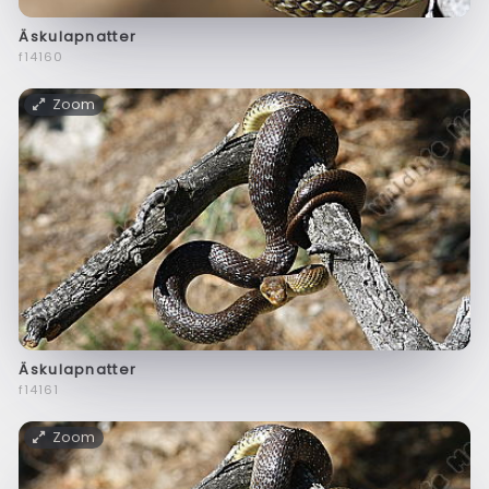
Äskulapnatter
f14160
Zoom
Äskulapnatter
f14161
Zoom