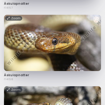
Äskulapnatter
f14157
Zoom
Äskulapnatter
f14158
Zoom