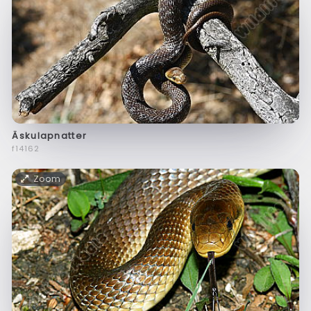
Äskulapnatter
f14162
Zoom