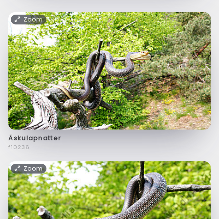
Zoom
Äskulapnatter
f10236
Zoom