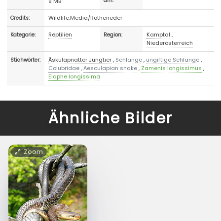
9 MB
am:
Wildlife.Media/Rotheneder
Credits:
Reptilien
Kamptal
,
Kategorie:
Region:
Niederösterreich
Äskulapnatter Jungtier
,
Schlange
,
ungiftige Schlange
,
Stichwörter:
Colubridae
,
Aesculapian snake
,
Zamenis longissimus
,
Elaphe longissima
Ähnliche Bilder
Zoom