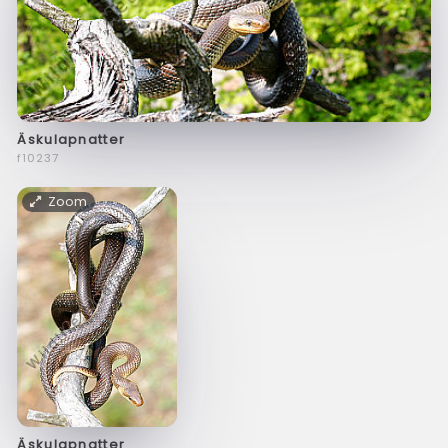
Äskulapnatter
f10237
Zoom
Äskulapnatter