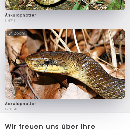
Äskulapnatter
f14715
Zoom
Äskulapnatter
f20846
Wir freuen uns über Ihre