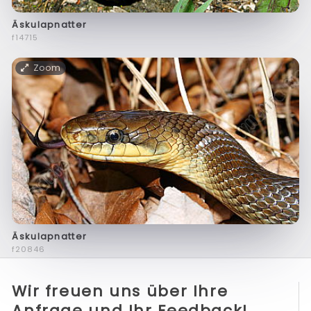
Äskulapnatter
f14715
Zoom
Äskulapnatter
f20846
Wir freuen uns über Ihre
Anfrage und Ihr Feedback!