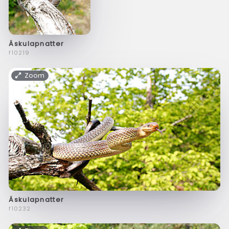
Äskulapnatter
f10219
Zoom
Äskulapnatter
f10232