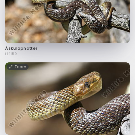
Äskulapnatter
f14159
Zoom