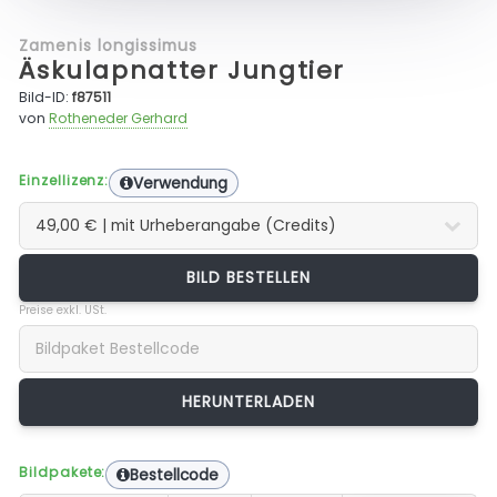
Zamenis longissimus
Äskulapnatter Jungtier
Bild-ID:
f87511
von
Rotheneder Gerhard
Einzellizenz:
Verwendung
BILD BESTELLEN
Preise exkl. USt.
Bildpakete:
Bestellcode