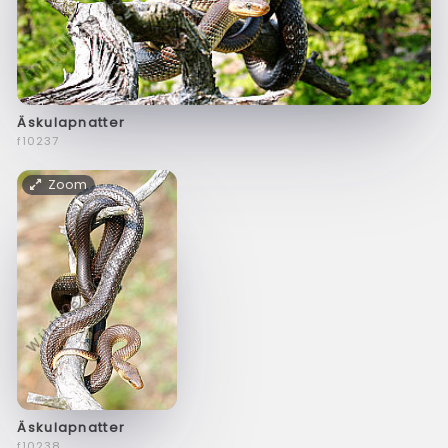
Äskulapnatter
f10237
Zoom
Äskulapnatter
f10238