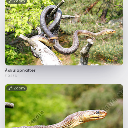
Zoom
Äskulapnatter
f10233
Zoom