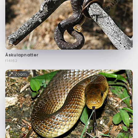
Äskulapnatter
f14162
Zoom