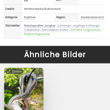
MB
am:
Wildlife.Media/Rotheneder
Credits:
Reptilien
Niederösterreich
Kategorie:
Region:
Äskulapnatter Jungtier
,
Schlange
,
ungiftige Schlange
,
Stichwörter:
Colubridae
,
Aesculapian snake
,
Zamenis longissimus
,
Elaphe longissima
Ähnliche Bilder
Zoom