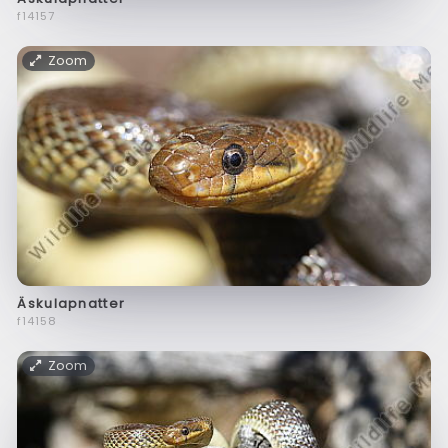
f14157
Zoom
Äskulapnatter
f14158
Zoom