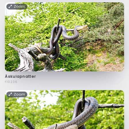
Zoom
Äskulapnatter
f10236
Zoom