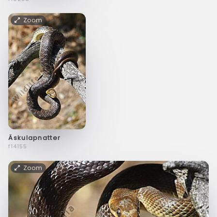
Zoom
Äskulapnatter
f14155
Zoom