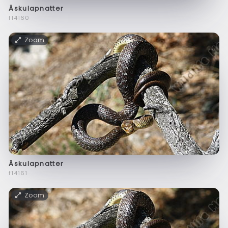
Äskulapnatter
f14160
Zoom
Äskulapnatter
f14161
Zoom