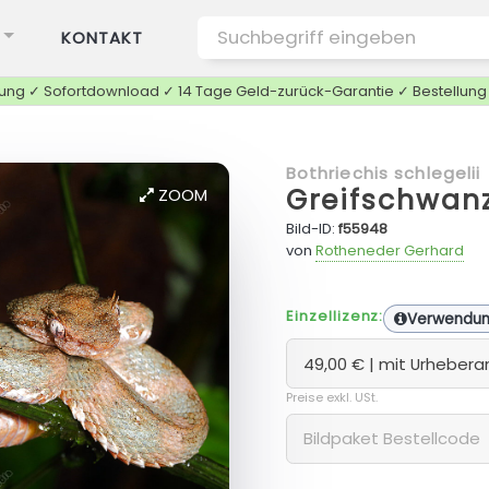
KONTAKT
tung ✓ Sofortdownload ✓ 14 Tage Geld-zurück-Garantie ✓ Bestellun
Bothriechis schlegelii
Greifschwan
ZOOM
Bild-ID:
f55948
von
Rotheneder Gerhard
Einzellizenz:
Verwendu
Preise exkl. USt.