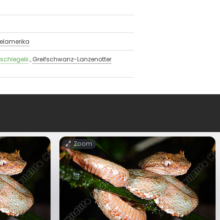
telamerika
schlegelii
,
Greifschwanz-Lanzenotter
Zoom