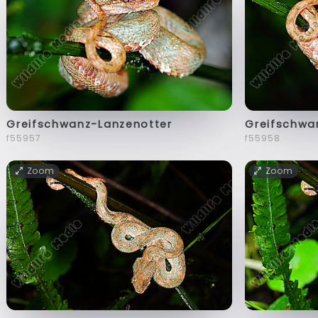
Greifschwanz-Lanzenotter
Greifschwa
f55957
f55958
Zoom
Zoom