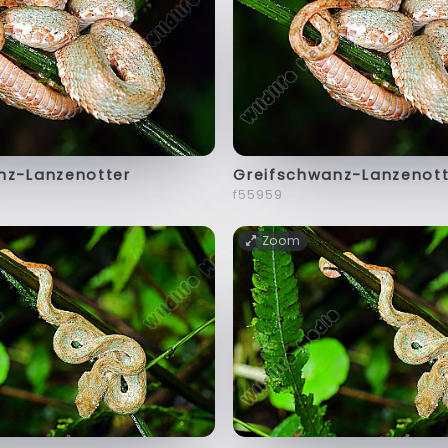
nz-Lanzenotter
Greifschwanz-Lanzenott
f55959
Zoom