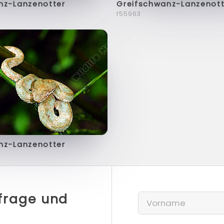
nz-Lanzenotter
Greifschwanz-Lanzenott
f55963
nz-Lanzenotter
nfrage und