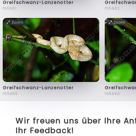
Greifschwanz-Lanzenotter
Greifschwa
f55961
f55962
Zoom
Zoom
Greifschwanz-Lanzenotter
Greifschwa
f55965
f55966
Wir freuen uns über Ihre A
Ihr Feedback!