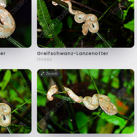
er
Greifschwanz-Lanzenotter
f55960
Zoom