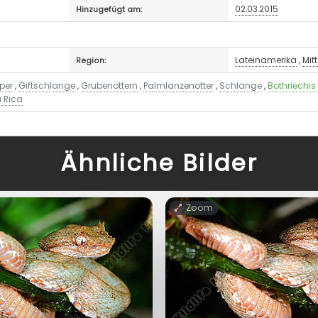
02.03.2015
Hinzugefügt am:
Lateinamerika
,
Mit
Region:
iper
,
Giftschlange
,
Grubenottern
,
Palmlanzenotter
,
Schlange
,
Bothriechis 
 Rica
Ähnliche Bilder
Zoom