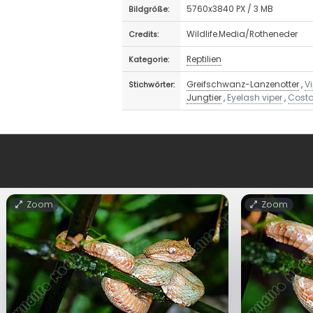
5760x3840 PX / 3 MB
Bildgröße:
Wildlife.Media/Rotheneder
Credits:
Reptilien
Kategorie:
Greifschwanz-Lanzenotter
,
V
Stichwörter:
Jungtier
,
Eyelash viper
,
Costa
Zoom
Zoom