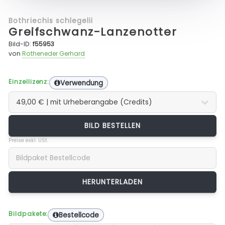
Bothriechis schlegelii
Greifschwanz-Lanzenotter
Bild-ID:
f55953
von
Rotheneder Gerhard
Einzellizenz:
Verwendung
BILD BESTELLEN
Preise exkl. USt.
Bildpakete:
Bestellcode