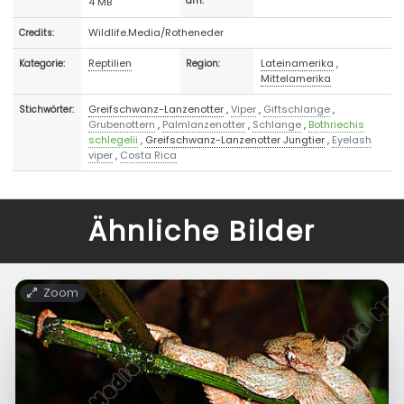
4 MB
am:
Wildlife.Media/Rotheneder
Credits:
Reptilien
Lateinamerika
,
Kategorie:
Region:
Mittelamerika
Greifschwanz-Lanzenotter
,
Viper
,
Giftschlange
,
Stichwörter:
Grubenottern
,
Palmlanzenotter
,
Schlange
,
Bothriechis
schlegelii
,
Greifschwanz-Lanzenotter Jungtier
,
Eyelash
viper
,
Costa Rica
Ähnliche Bilder
Zoom