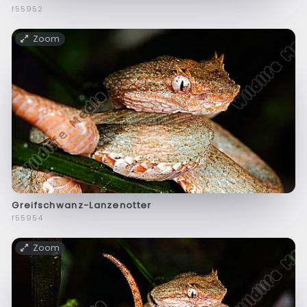
f55952
Zoom
Greifschwanz-Lanzenotter
f55954
Zoom