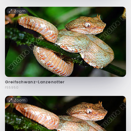
Zoom
Greifschwanz-Lanzenotter
f55950
Zoom