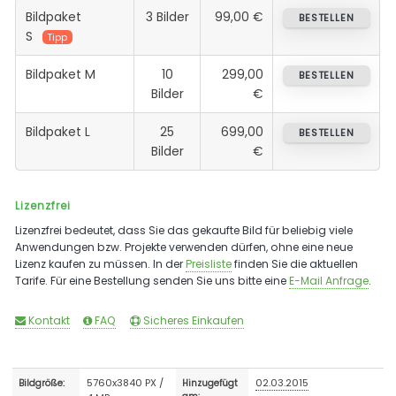
Bildpaket
3 Bilder
99,00 €
BESTELLEN
S
Tipp
Bildpaket M
10
299,00
BESTELLEN
Bilder
€
Bildpaket L
25
699,00
BESTELLEN
Bilder
€
Lizenzfrei
Lizenzfrei bedeutet, dass Sie das gekaufte Bild für beliebig viele
Anwendungen bzw. Projekte verwenden dürfen, ohne eine neue
Lizenz kaufen zu müssen. In der
Preisliste
finden Sie die aktuellen
Tarife. Für eine Bestellung senden Sie uns bitte eine
E-Mail Anfrage
.
Kontakt
FAQ
Sicheres Einkaufen
5760x3840 PX /
02.03.2015
Bildgröße:
Hinzugefügt