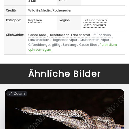
3 MB
am:
Wildlife.Media/Rotheneder
Credits:
Reptilien
Lateinamerika
,
Kategorie:
Region:
Mittelamerika
Costa Rica
,
Hakennasen-Lanzenotter
,
Stülpnasen-
Stichwörter:
Lanzenottern
,
Hognosed viper
,
Grubenotter
,
Viper
,
Giftschlange
,
giftig
,
Schlange Costa Rica
,
Porthidium
ophryomegas
Ähnliche Bilder
Zoom