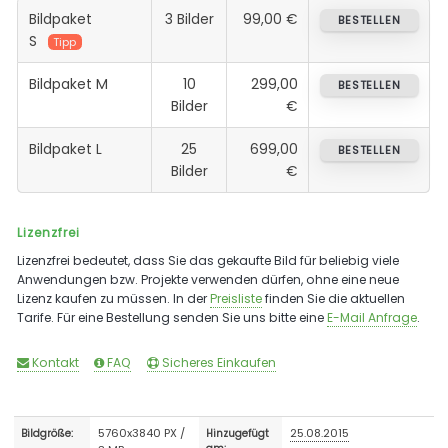
Bildpaket
3 Bilder
99,00 €
BESTELLEN
S
Tipp
Bildpaket M
10
299,00
BESTELLEN
Bilder
€
Bildpaket L
25
699,00
BESTELLEN
Bilder
€
Lizenzfrei
Lizenzfrei bedeutet, dass Sie das gekaufte Bild für beliebig viele
Anwendungen bzw. Projekte verwenden dürfen, ohne eine neue
Lizenz kaufen zu müssen. In der
Preisliste
finden Sie die aktuellen
Tarife. Für eine Bestellung senden Sie uns bitte eine
E-Mail Anfrage
.
Kontakt
FAQ
Sicheres Einkaufen
5760x3840 PX /
25.08.2015
Bildgröße:
Hinzugefügt