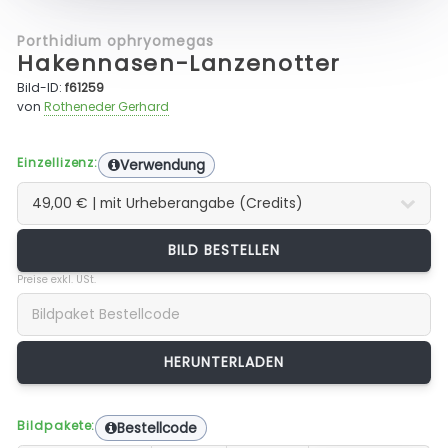
Porthidium ophryomegas
Hakennasen-Lanzenotter
Bild-ID:
f61259
von
Rotheneder Gerhard
Einzellizenz:
Verwendung
BILD BESTELLEN
Preise exkl. USt.
Bildpakete:
Bestellcode