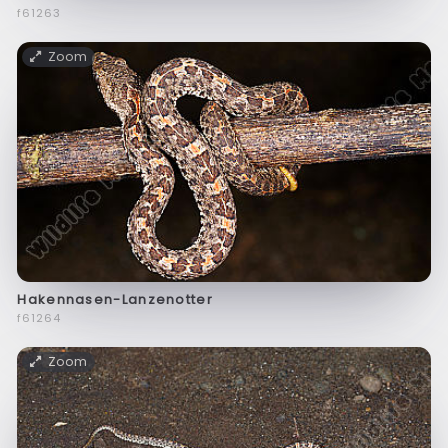
f61263
Zoom
Hakennasen-Lanzenotter
f61264
Zoom