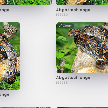
ange
Abgottschlange
f55930
Zoom
Abgottschlange
f55935
ange