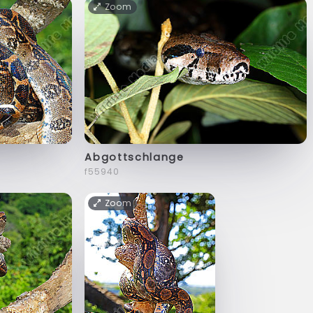
Zoom
Abgottschlange
f55940
Zoom