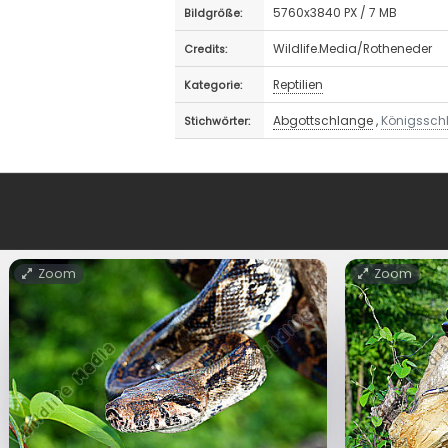
5760x3840 PX / 7 MB
Bildgröße:
Wildlife.Media/Rotheneder
Credits:
Reptilien
Kategorie:
Abgottschlange
,
Königssch
Stichwörter:
Zoom
Zoom