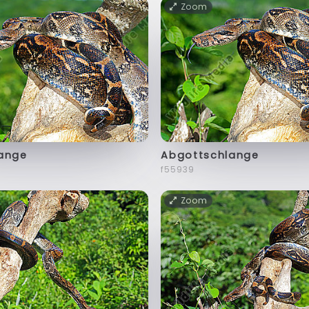
Zoom
ange
Abgottschlange
f55939
Zoom