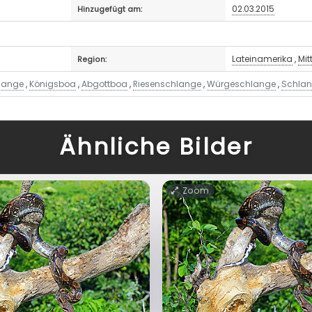
02.03.2015
Hinzugefügt am:
Lateinamerika
,
Mit
Region:
lange
,
Königsboa
,
Abgottboa
,
Riesenschlange
,
Würgeschlange
,
Schla
Ähnliche Bilder
Zoom