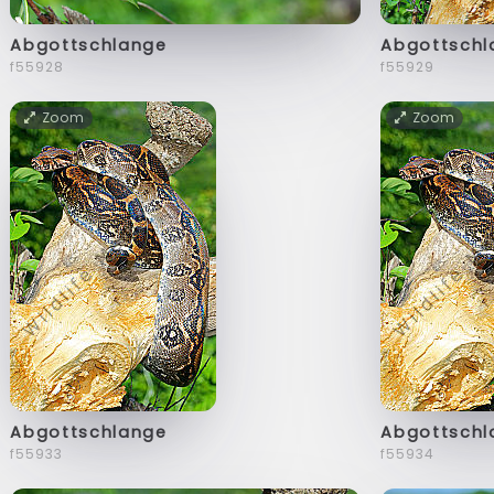
Abgottschlange
Abgottschl
f55928
f55929
Zoom
Zoom
Abgottschlange
Abgottschl
f55933
f55934