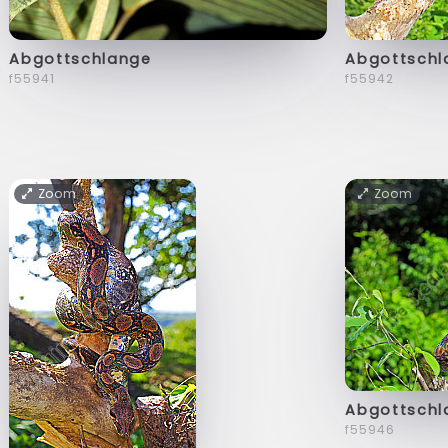
Abgottschlange
Abgottschl
f55941
f55942
Zoom
Zoom
Abgottschl
f55946