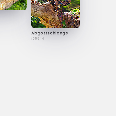
Abgottschlange
f55944