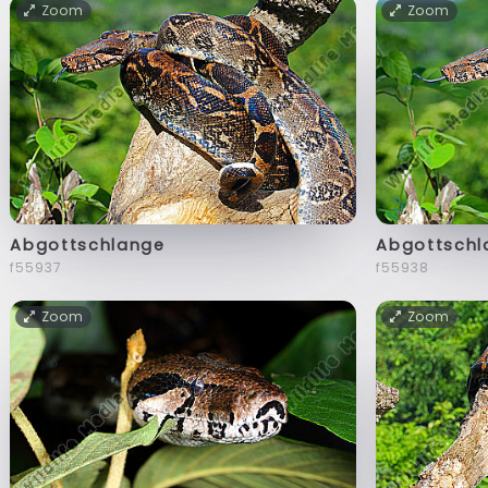
Zoom
Zoom
Abgottschlange
Abgottschl
f55937
f55938
Zoom
Zoom