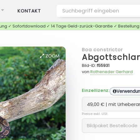
KONTAKT
tung ✓ Sofortdownload ✓ 14 Tage Geld-zurück-Garantie ✓ Bestellun
Boa constrictor
Abgottschla
ZOOM
Bild-ID:
f55931
von
Rotheneder Gerhard
Einzellizenz:
Verwendu
Preise exkl. USt.