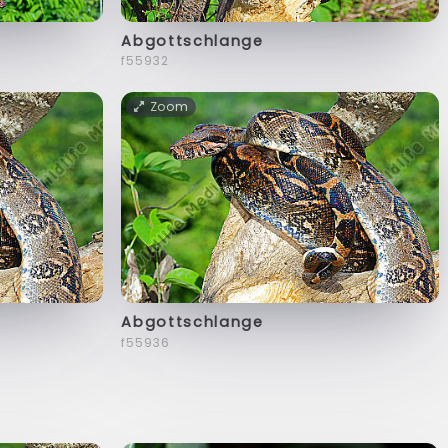
Abgottschlange
f55932
Zoom
Abgottschlange
f55936