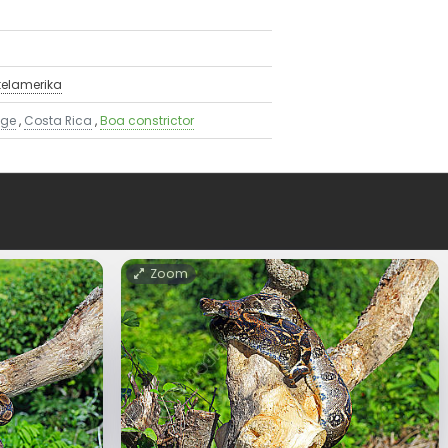
telamerika
nge
,
Costa Rica
,
Boa constrictor
Zoom