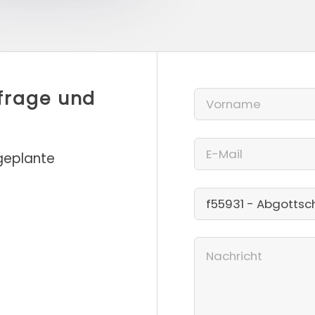
nfrage und
 geplante