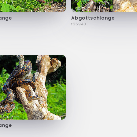
ange
Abgottschlange
f55943
ange