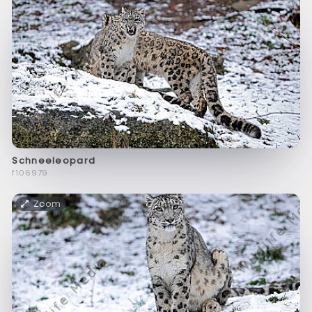
Schneeleopard
f106979
Zoom