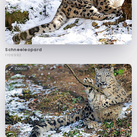
Schneeleopard
f106992
Zoom