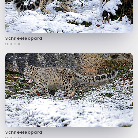
Schneeleopard
f106986
Zoom
Schneeleopard
f106987