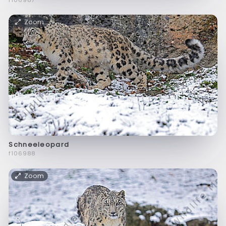
Zoom
Schneeleopard
f106988
Zoom