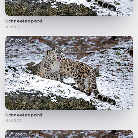
Schneeleopard
f106977
Zoom
Schneeleopard
f106978
Zoom