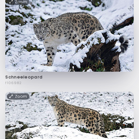
Zoom
Schneeleopard
f106982
Zoom