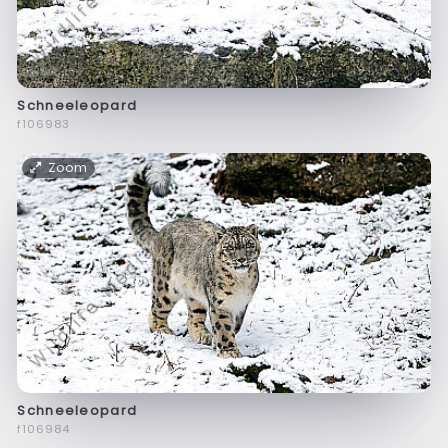
Schneeleopard
f106983
Zoom
Schneeleopard
f106984