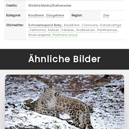
Wildlife.Media/Rotheneder
Credits:
Raubtiere
,
Säugetiere
Zoo
Kategorie:
Region:
Schneeleopard Baby
,
Raubtiere
,
Carnivora
,
Katzenartige
Stichwörter:
,
Feliformia
,
Katzen
,
Felidae
,
Großkatzen
,
Pantherinae
,
Snow leopard
,
Panthera uncia
Ähnliche Bilder
Zoom