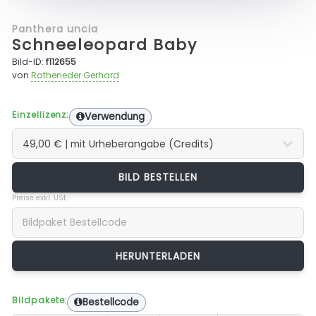
Panthera uncia
Schneeleopard Baby
Bild-ID:
f112655
von
Rotheneder Gerhard
Einzellizenz:
Verwendung
BILD BESTELLEN
Preise exkl. USt.
Bildpakete:
Bestellcode