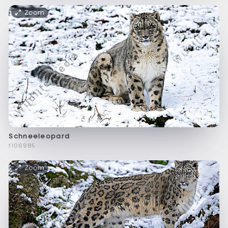
Zoom
Schneeleopard
f106985
Zoom