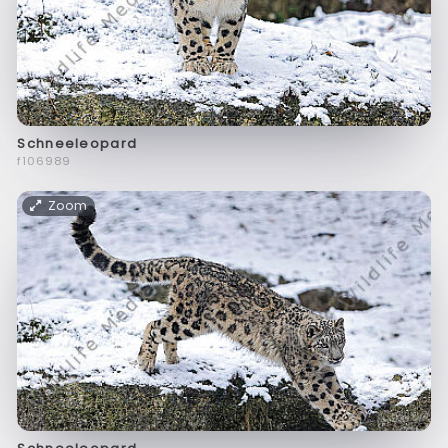
Schneeleopard
f106989
Zoom