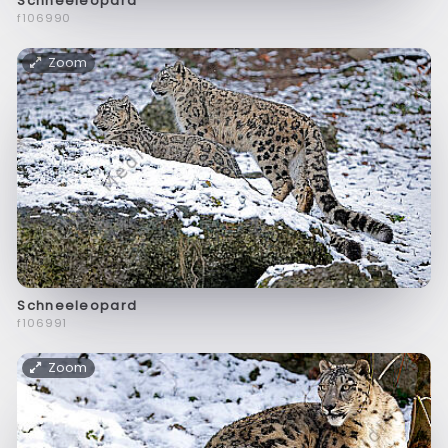
Schneeleopard
f106990
Zoom
Schneeleopard
f106991
Zoom