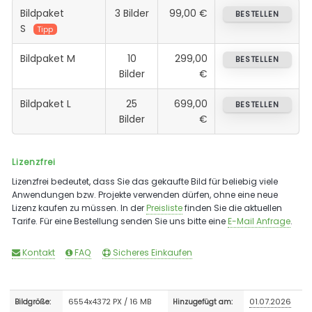
Bildpaket
3 Bilder
99,00 €
BESTELLEN
S
Tipp
Bildpaket M
10
299,00
BESTELLEN
Bilder
€
Bildpaket L
25
699,00
BESTELLEN
Bilder
€
Lizenzfrei
Lizenzfrei bedeutet, dass Sie das gekaufte Bild für beliebig viele
Anwendungen bzw. Projekte verwenden dürfen, ohne eine neue
Lizenz kaufen zu müssen. In der
Preisliste
finden Sie die aktuellen
Tarife. Für eine Bestellung senden Sie uns bitte eine
E-Mail Anfrage
.
Kontakt
FAQ
Sicheres Einkaufen
6554x4372 PX / 16 MB
01.07.2026
Bildgröße:
Hinzugefügt am: