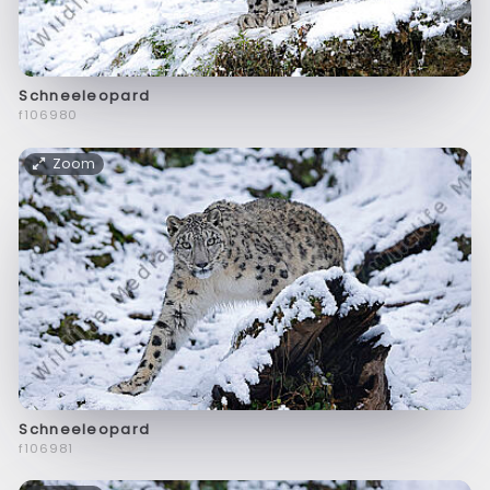
Schneeleopard
f106980
Zoom
Schneeleopard
f106981