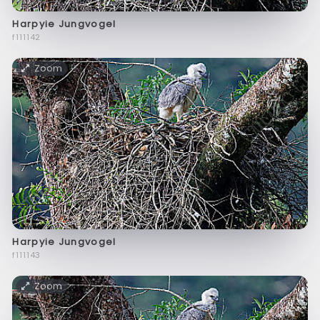
Harpyie Jungvogel
f111142
Zoom
Harpyie Jungvogel
f111143
Zoom