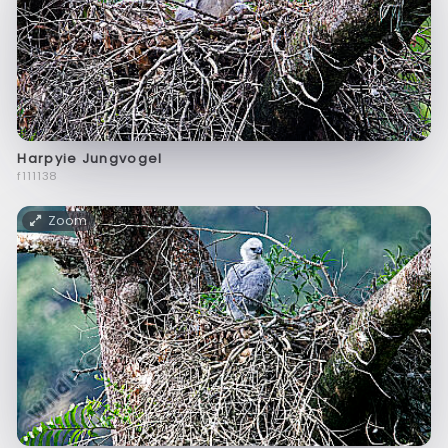
Harpyie Jungvogel
f111138
Zoom