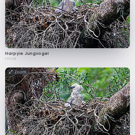
Harpyie Jungvogel
f111141
Zoom