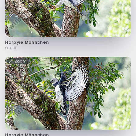
Harpyie Männchen
f111131
Zoom
Harpyie Männchen