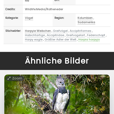
MB
am:
Wildlife.Media/Rotheneder
Credits:
Vögel
Kolumbien
,
Kategorie:
Region:
Südamerika
Harpyie Weibchen
,
Greifvögel
,
Accipitriformes
,
Stichwörter:
Habichtartige
,
Accipitridae
,
Greifvogelart
,
Federschopf
,
Harpy eagle
,
Größter Adler der Welt
,
Harpia harpyja
Ähnliche Bilder
Zoom