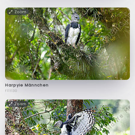
Zoom
Harpyie Männchen
f111130
Zoom