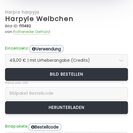
Harpia harpyja
Harpyie Weibchen
Bild-ID:
f111482
von
Rotheneder Gerhard
Einzellizenz:
Verwendung
BILD BESTELLEN
Preise exkl. USt.
Bildpakete:
Bestellcode