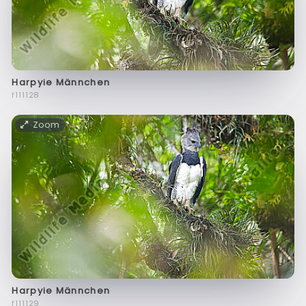
Harpyie Männchen
f111128
Zoom
Harpyie Männchen
f111129