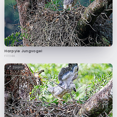
Harpyie Jungvogel
f111144
Zoom