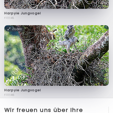
Harpyie Jungvogel
f111145
Zoom
Harpyie Jungvogel
f111146
Wir freuen uns über Ihre