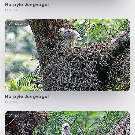
Harpyie Jungvogel
f111139
Zoom
Harpyie Jungvogel
f111140
Zoom