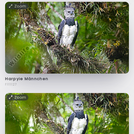
Zoom
Harpyie Männchen
f111127
Zoom