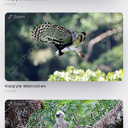
f111132
Zoom
Harpyie Männchen
f111133
Zoom