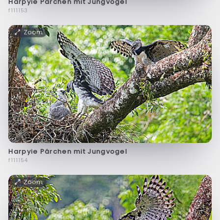
Harpyie Pärchen mit Jungvogel
f111153
Zoom
Harpyie Pärchen mit Jungvogel
f111154
Zoom