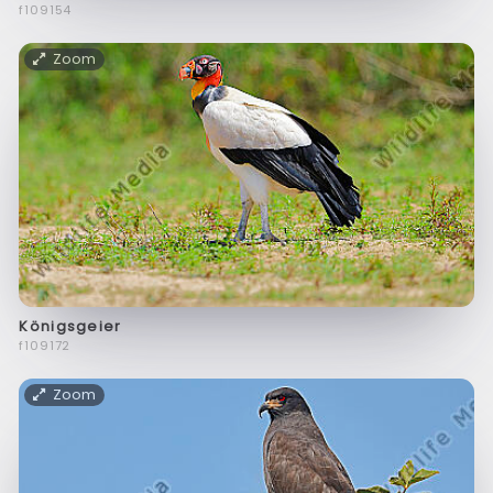
f109154
Zoom
Königsgeier
f109172
Zoom