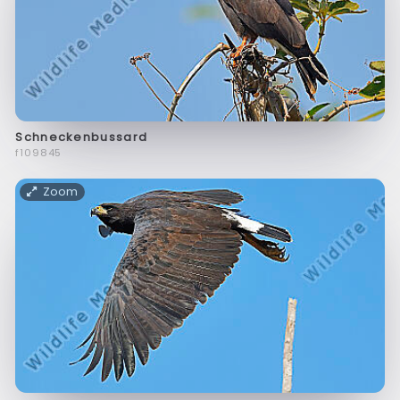
Schneckenbussard
f109845
Zoom