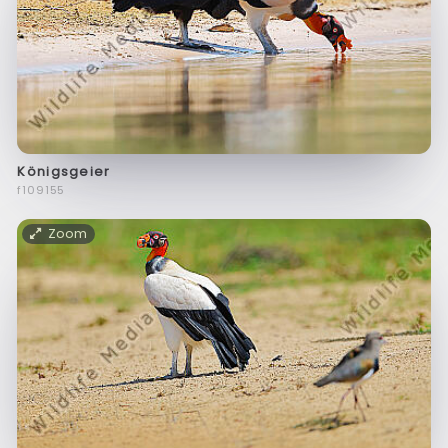
Königsgeier
f109155
Zoom