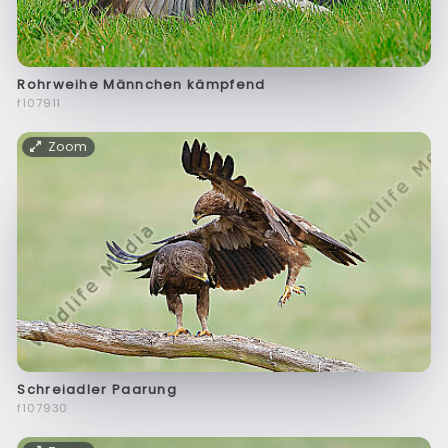
Rohrweihe Männchen kämpfend
f107911
Zoom
Schreiadler Paarung
f107930