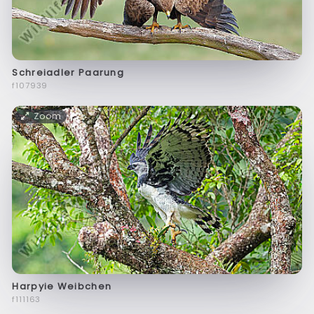
Schreiadler Paarung
f107939
Zoom
Harpyie Weibchen
f111163