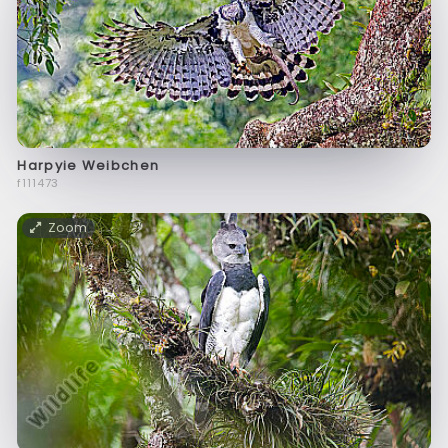
Harpyie Weibchen
f111473
Zoom