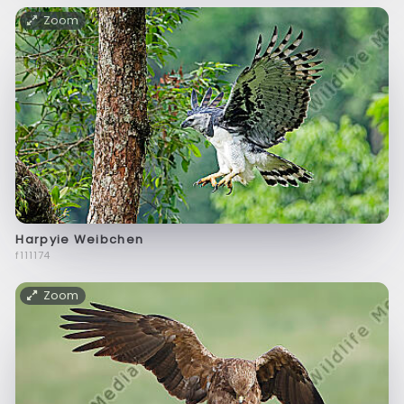
Zoom
Harpyie Weibchen
f111174
Zoom