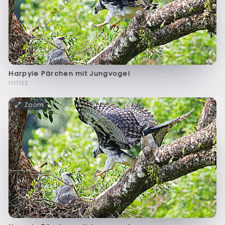
Harpyie Pärchen mit Jungvogel
f111152
Zoom