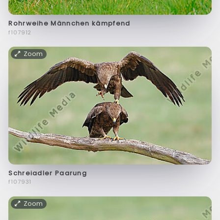
Rohrweihe Männchen kämpfend
f107912
Zoom
Schreiadler Paarung
f107931
Zoom