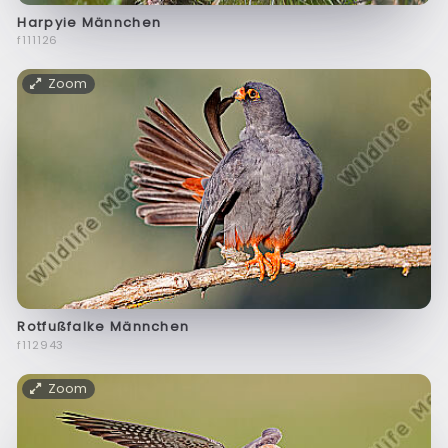
Harpyie Männchen
f111126
Zoom
Rotfußfalke Männchen
f112943
Zoom