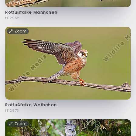
Rotfußfalke Männchen
f112952
Zoom
Rotfußfalke Weibchen
f112975
Zoom