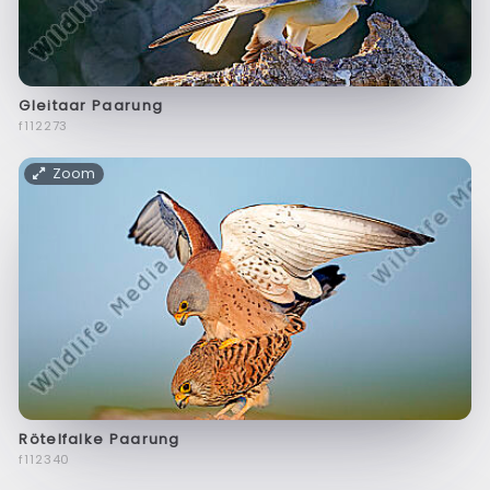
Gleitaar Paarung
f112273
Zoom
Rötelfalke Paarung
f112340