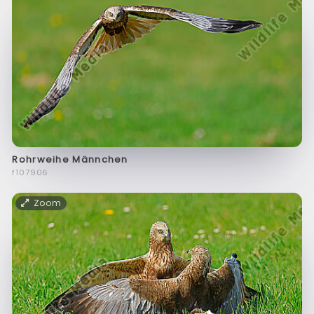
Rohrweihe Männchen
f107906
Zoom