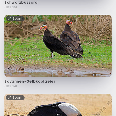
Schwarzbussard
f109851
Zoom
Savannen-Gelbkopfgeier
f109841
Zoom