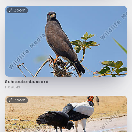
Zoom
Schneckenbussard
f109843
Zoom