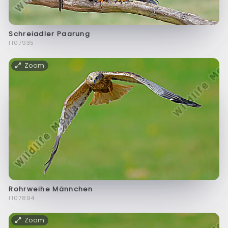
Schreiadler Paarung
f107935
Zoom
Rohrweihe Männchen
f107894
Zoom