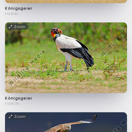
Königsgeier
f109151
Zoom
Königsgeier
f109170
Zoom