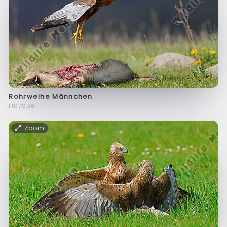
Rohrweihe Männchen
f107908
Zoom