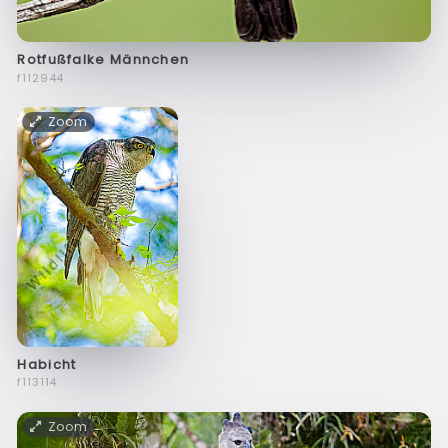
Rotfußfalke Männchen
f112944
Zoom
Habicht
f113114
Zoom