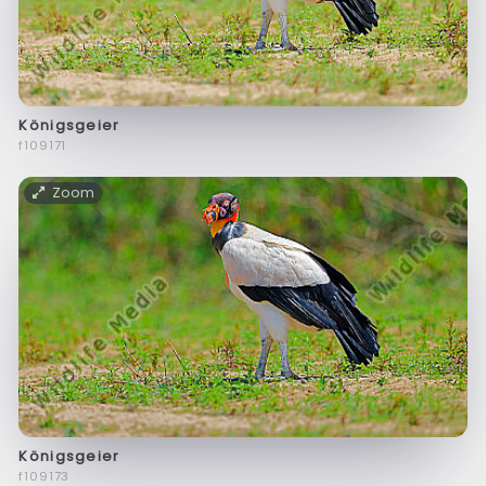
Königsgeier
f109171
Zoom
Königsgeier
f109173