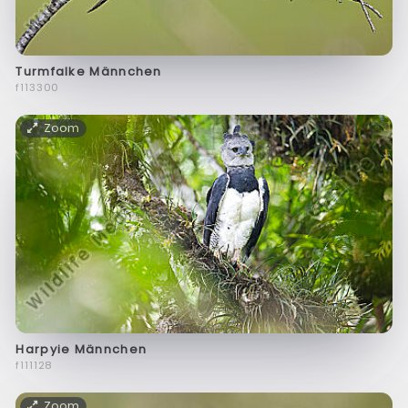
Turmfalke Männchen
f113300
Zoom
Harpyie Männchen
f111128
Zoom