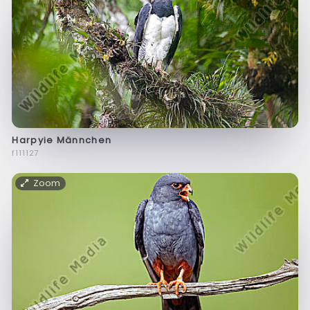
Harpyie Männchen
f111127
Zoom