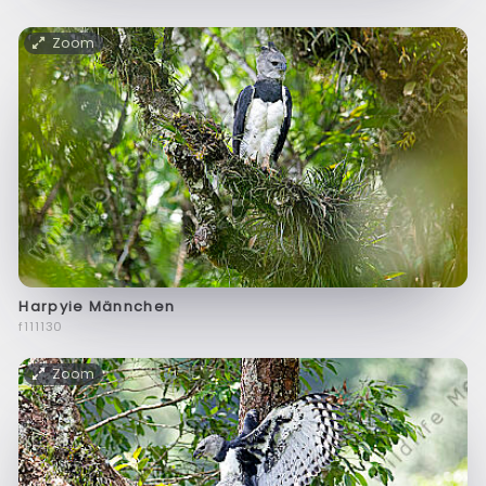
Zoom
Harpyie Männchen
f111130
Zoom