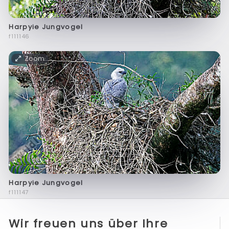
Harpyie Jungvogel
f111146
Zoom
Harpyie Jungvogel
f111147
Wir freuen uns über Ihre