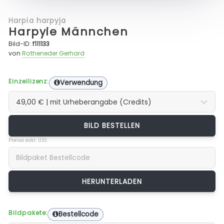
Harpia harpyja
Harpyie Männchen
Bild-ID:
f111133
von
Rotheneder Gerhard
Einzellizenz:
Verwendung
BILD BESTELLEN
Preise exkl. USt.
Bildpakete:
Bestellcode