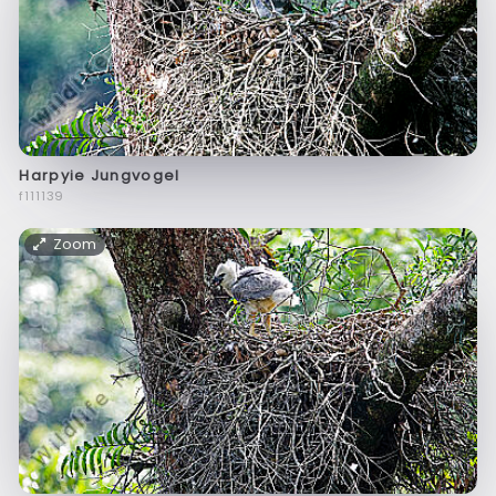
Harpyie Jungvogel
f111139
Zoom