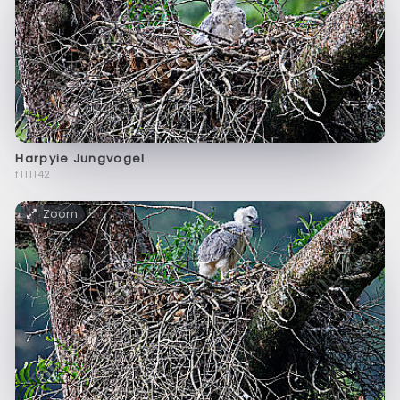
Harpyie Jungvogel
f111142
Zoom