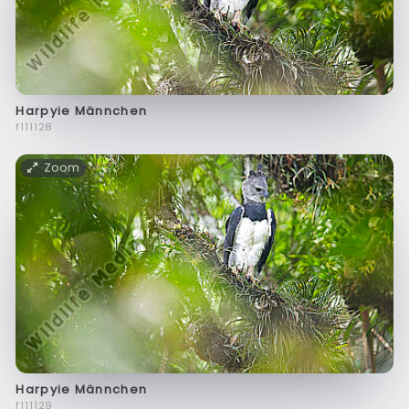
Harpyie Männchen
f111128
Zoom
Harpyie Männchen
f111129