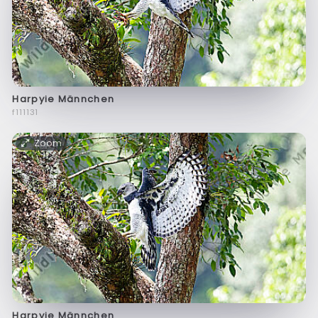
Harpyie Männchen
f111131
Zoom
Harpyie Männchen