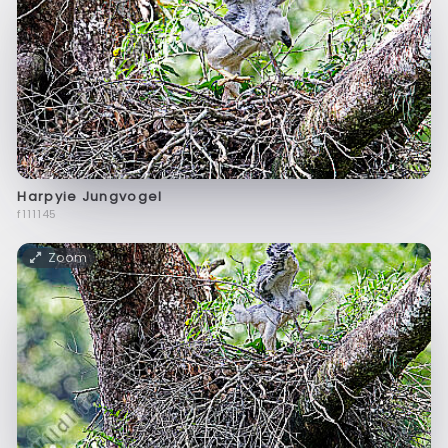
Harpyie Jungvogel
f111145
Zoom