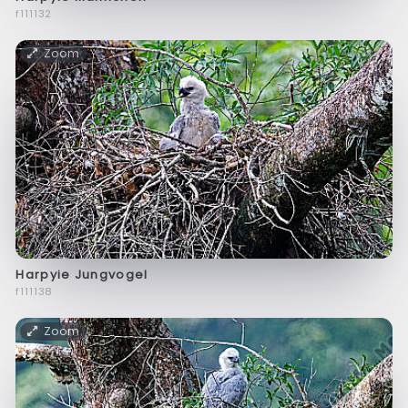
f111132
Zoom
Harpyie Jungvogel
f111138
Zoom