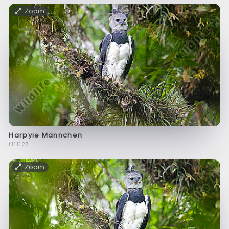
Zoom
Harpyie Männchen
f111127
Zoom