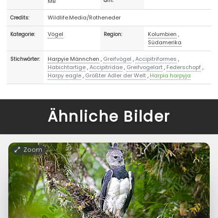
MB
am:
Wildlife.Media/Rotheneder
Credits:
Vögel
Kolumbien
,
Kategorie:
Region:
Südamerika
Harpyie Männchen
,
Greifvögel
,
Accipitriformes
,
Stichwörter:
Habichtartige
,
Accipitridae
,
Greifvogelart
,
Federschopf
,
Harpy eagle
,
Größter Adler der Welt
,
Harpia harpyja
Ähnliche Bilder
Zoom