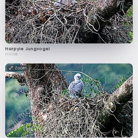
Harpyie Jungvogel
f111138
Zoom