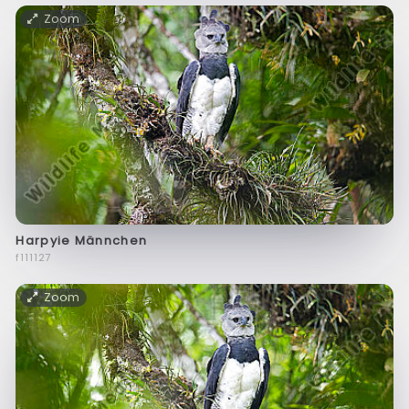
Zoom
Harpyie Männchen
f111127
Zoom