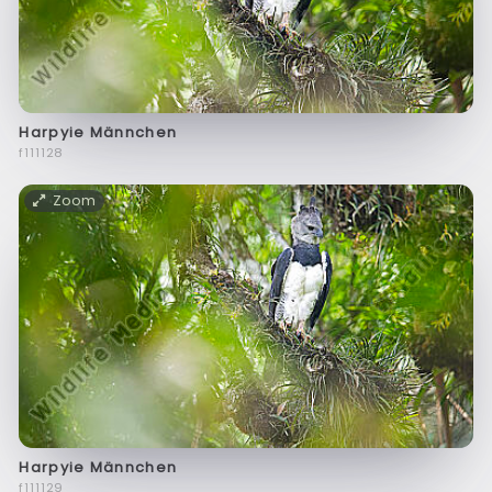
Harpyie Männchen
f111128
Zoom
Harpyie Männchen
f111129