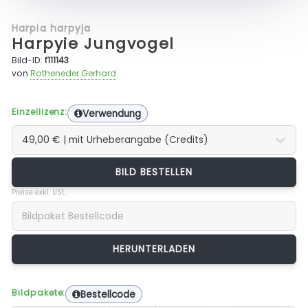
Harpia harpyja
Harpyie Jungvogel
Bild-ID:
f111143
von
Rotheneder Gerhard
Einzellizenz:
Verwendung
BILD BESTELLEN
Preise exkl. USt.
Bildpakete:
Bestellcode