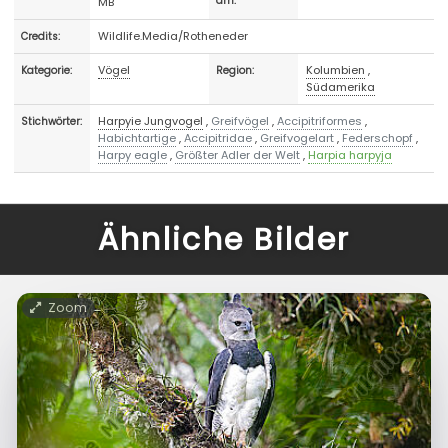
MB
am:
Wildlife.Media/Rotheneder
Credits:
Vögel
Kolumbien
,
Kategorie:
Region:
Südamerika
Harpyie Jungvogel
,
Greifvögel
,
Accipitriformes
,
Stichwörter:
Habichtartige
,
Accipitridae
,
Greifvogelart
,
Federschopf
,
Harpy eagle
,
Größter Adler der Welt
,
Harpia harpyja
Ähnliche Bilder
Zoom