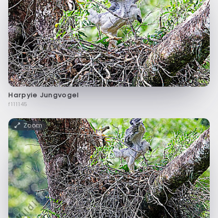
Harpyie Jungvogel
f111145
Zoom