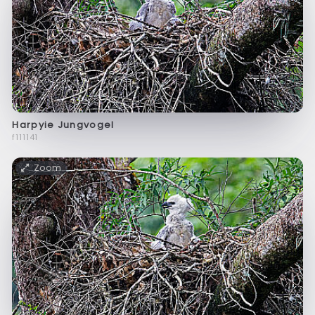
Harpyie Jungvogel
f111141
Zoom