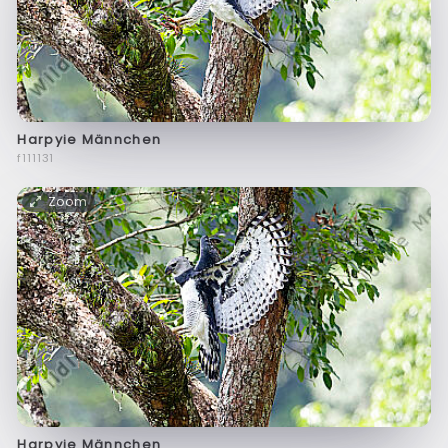
Harpyie Männchen
f111131
Zoom
Harpyie Männchen