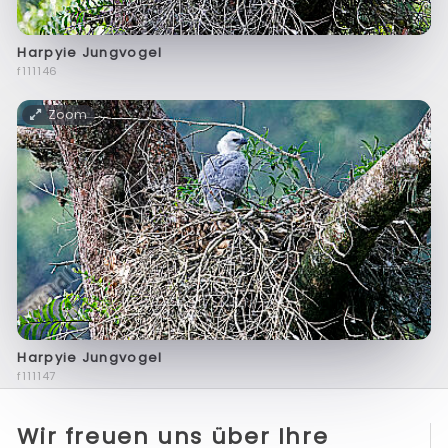
Harpyie Jungvogel
f111146
Zoom
Harpyie Jungvogel
f111147
Wir freuen uns über Ihre