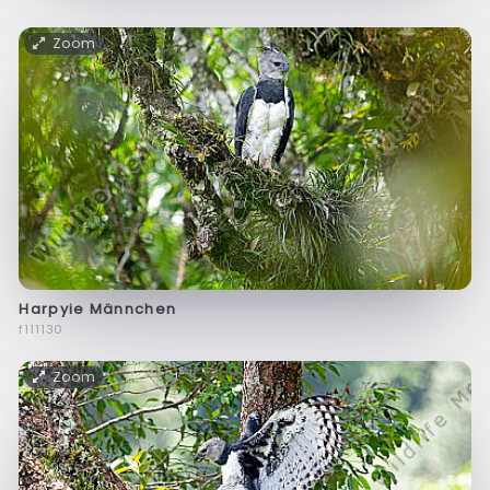
Zoom
Harpyie Männchen
f111130
Zoom