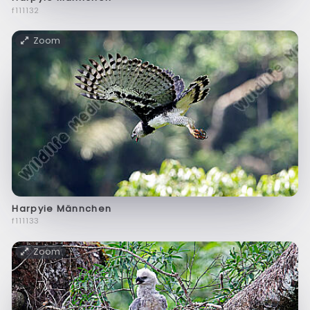
f111132
Zoom
Harpyie Männchen
f111133
Zoom