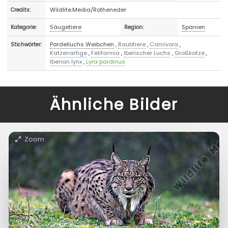
Wildlife.Media/Rotheneder
Credits:
Säugetiere
Spanien
Kategorie:
Region:
Pardelluchs Weibchen
,
Raubtiere
,
Carnivora
,
Stichwörter:
Katzenartige
,
Feliformia
,
Iberischer Luchs
,
Großkatze
,
Iberian lynx
,
Lynx pardinus
Ähnliche Bilder
Zoom