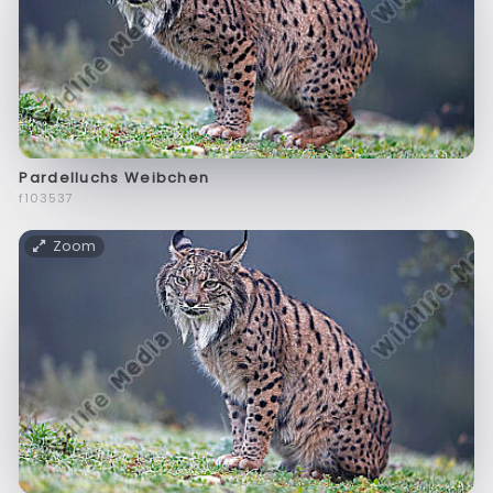
Pardelluchs Weibchen
f103537
Zoom