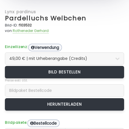
Lynx pardinus
Pardelluchs Weibchen
Bild-ID:
f103532
von
Rotheneder Gerhard
Einzellizenz:
Verwendung
BILD BESTELLEN
Preise exkl. USt.
Bildpakete:
Bestellcode