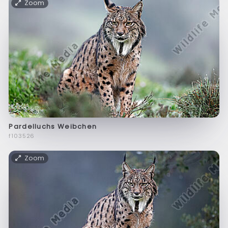
Zoom
Pardelluchs Weibchen
f103526
Zoom