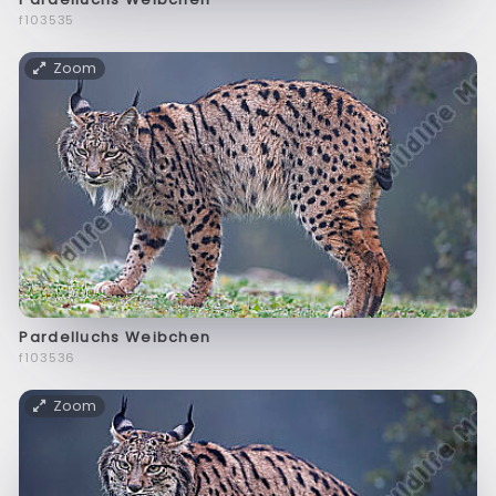
f103535
Zoom
Pardelluchs Weibchen
f103536
Zoom