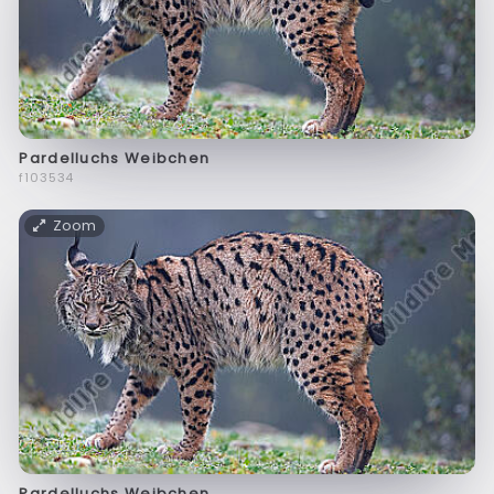
Pardelluchs Weibchen
f103534
Zoom
Pardelluchs Weibchen