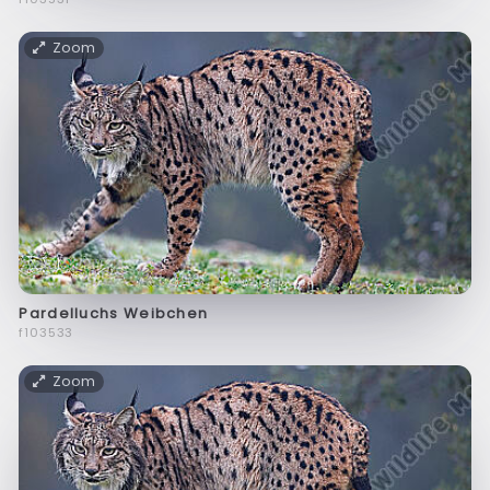
Zoom
Pardelluchs Weibchen
f103533
Zoom