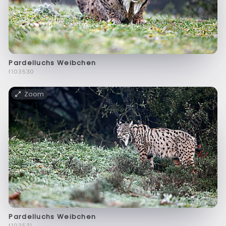
Pardelluchs Weibchen
f103530
Zoom
Pardelluchs Weibchen
f103531