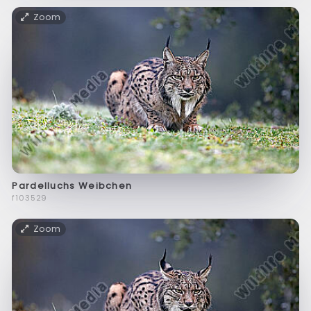
Zoom
Pardelluchs Weibchen
f103529
Zoom