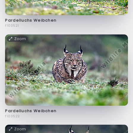
Pardelluchs Weibchen
f103521
Zoom
Pardelluchs Weibchen
f103522
Zoom