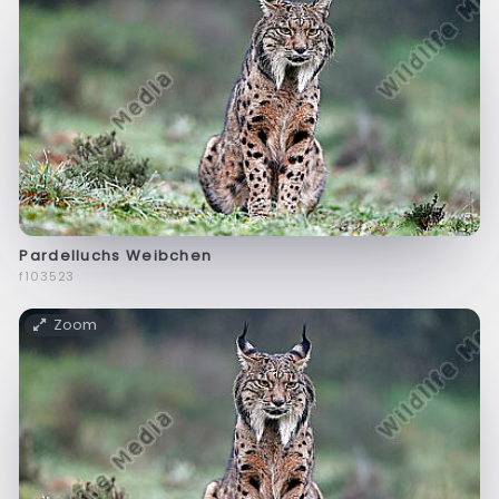
Pardelluchs Weibchen
f103523
Zoom