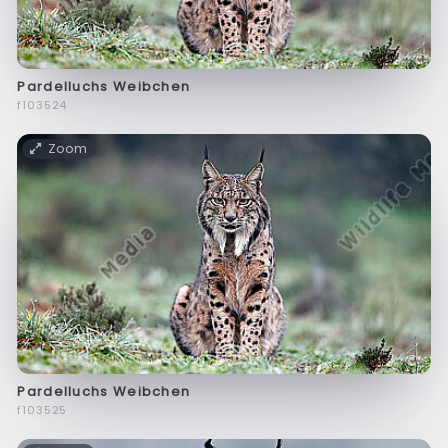
Pardelluchs Weibchen
f103524
Zoom
Pardelluchs Weibchen
f103525