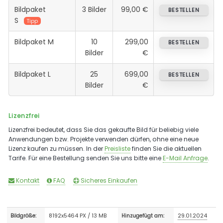
Bildpaket
3 Bilder
99,00 €
BESTELLEN
S
Tipp
Bildpaket M
10
299,00
BESTELLEN
Bilder
€
Bildpaket L
25
699,00
BESTELLEN
Bilder
€
Lizenzfrei
Lizenzfrei bedeutet, dass Sie das gekaufte Bild für beliebig viele
Anwendungen bzw. Projekte verwenden dürfen, ohne eine neue
Lizenz kaufen zu müssen. In der
Preisliste
finden Sie die aktuellen
Tarife. Für eine Bestellung senden Sie uns bitte eine
E-Mail Anfrage
.
Kontakt
FAQ
Sicheres Einkaufen
8192x5464 PX / 13 MB
29.01.2024
Bildgröße:
Hinzugefügt am: