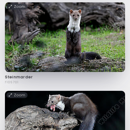
Zoom
Steinmarder
f105701
Zoom