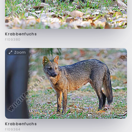
Krabbenfuchs
f109380
Zoom
Krabbenfuchs
f109364