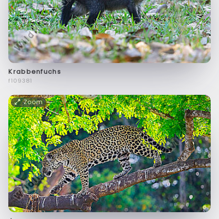
Krabbenfuchs
f109381
Zoom