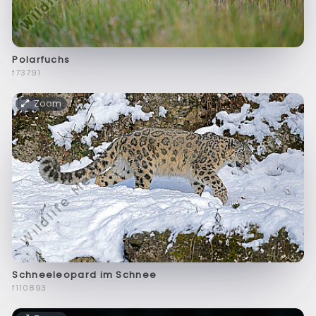
Polarfuchs
f73791
Zoom
Schneeleopard im Schnee
f110893