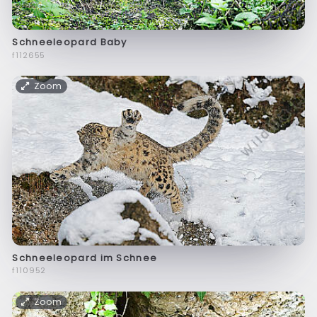
Schneeleopard Baby
f112655
Zoom
Schneeleopard im Schnee
f110952
Zoom