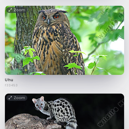
Zoom
Uhu
f33453
Zoom