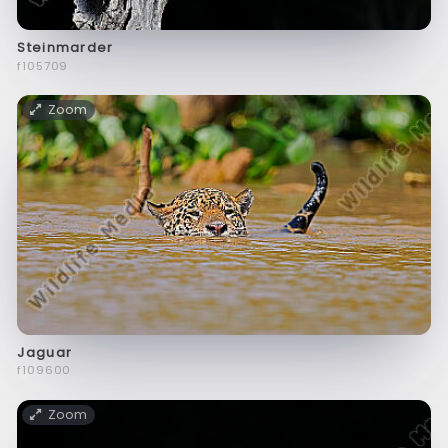
Steinmarder
f105709
Zoom
Jaguar
f109600
Zoom