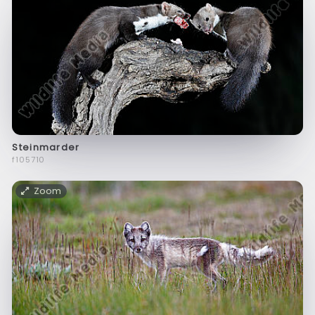
Steinmarder
f105710
Zoom