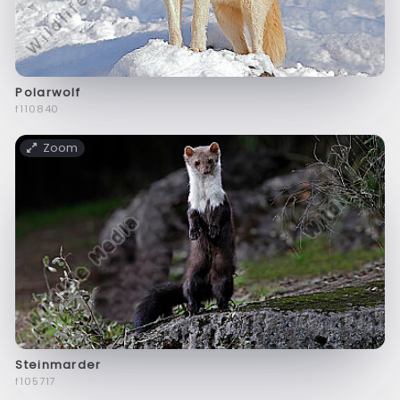
Polarwolf
f110840
Zoom
Steinmarder
f105717