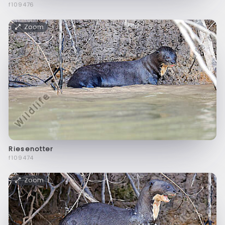
f109476
Zoom
Riesenotter
f109474
Zoom