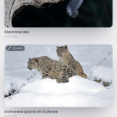
Steinmarder
f105728
Zoom
Schneeleopard im Schnee
f110936