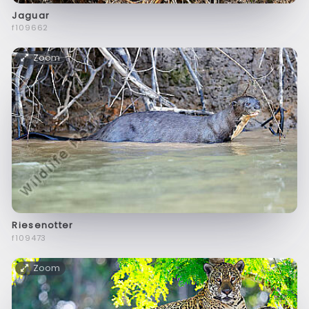
Jaguar
f109662
Zoom
Riesenotter
f109473
Zoom