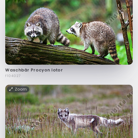
Waschbär Procyon lotor
f104027
Zoom