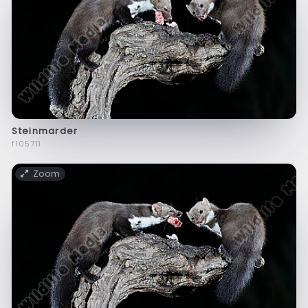
Steinmarder
f105711
Zoom