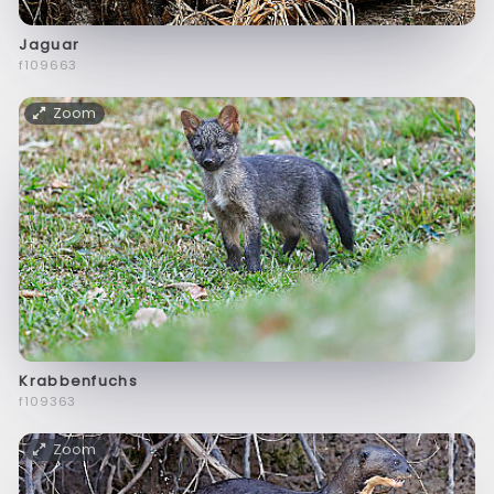
Jaguar
f109663
Zoom
Krabbenfuchs
f109363
Zoom