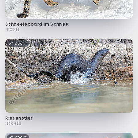
Schneeleopard im Schnee
f110953
Zoom
Riesenotter
f109466
Zoom