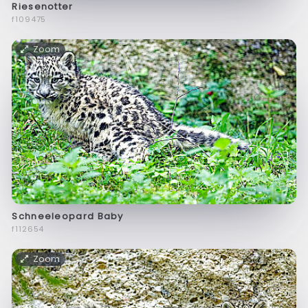
Riesenotter
f109475
Zoom
Schneeleopard Baby
f112654
Zoom