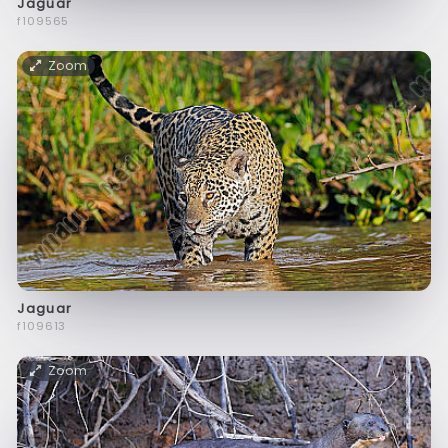
Jaguar
f109565
Zoom
Jaguar
f109613
Zoom