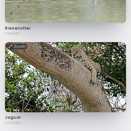
Riesenotter
f109467
Zoom
Jaguar
f109669