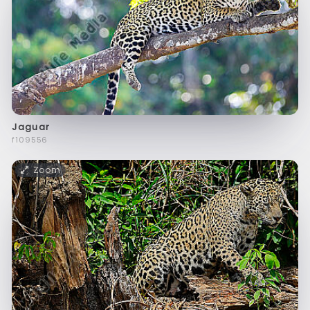
Jaguar
f109556
Zoom