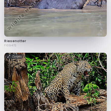
Riesenotter
f109472
Zoom