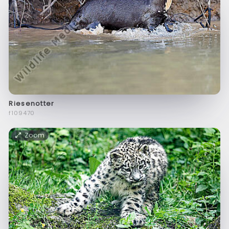
Riesenotter
f109470
Zoom