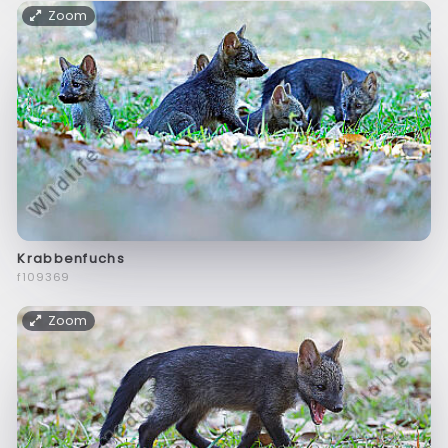
Zoom
Krabbenfuchs
f109369
Zoom