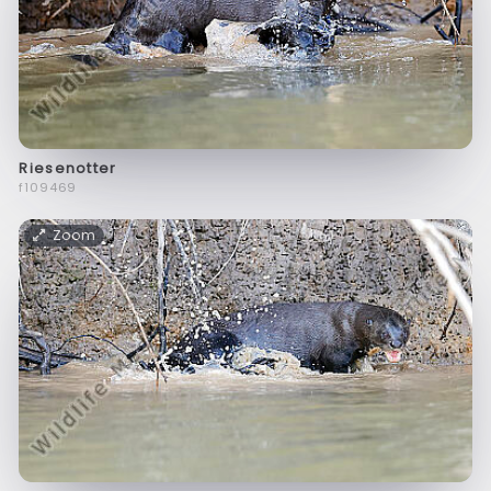
Riesenotter
f109469
Zoom