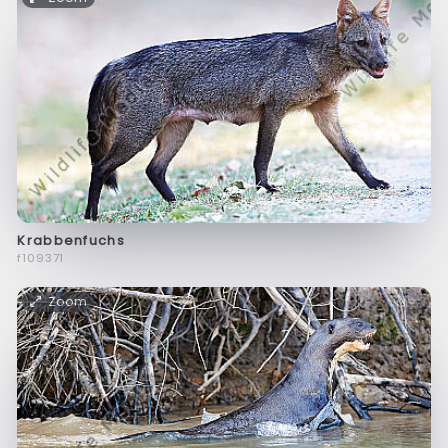
Krabbenfuchs
f109371
Zoom