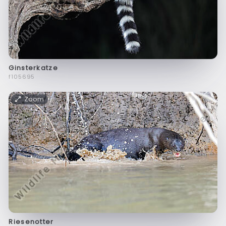
Ginsterkatze
f105695
Zoom
Riesenotter