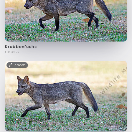
Krabbenfuchs
f109372
Zoom