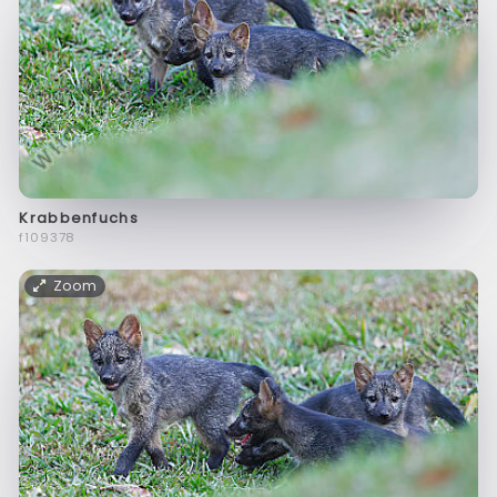
Krabbenfuchs
f109378
Zoom