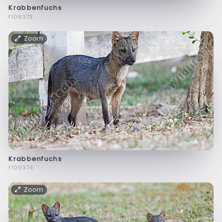
Krabbenfuchs
f109373
Zoom
Krabbenfuchs
f109374
Zoom