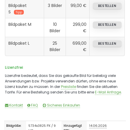
Bildpaket
3 Bilder
99,00 €
BESTELLEN
S
Tipp
Bildpaket M
10
299,00
BESTELLEN
Bilder
€
Bildpaket L
25
699,00
BESTELLEN
Bilder
€
Lizenzfrei
Lizenzfrei bedeutet, dass Sie das gekaufte Bild für beliebig viele
Anwendungen bzw. Projekte verwenden dürfen, ohne eine neue
Lizenz kaufen zu müssen. In der
Preisliste
finden Sie die aktuellen
Tarife. Für eine Bestellung senden Sie uns bitte eine
E-Mail Anfrage
.
Kontakt
FAQ
Sicheres Einkaufen
5734x3825 PX / 9
14.06.2026
Bildgröße:
Hinzugefügt