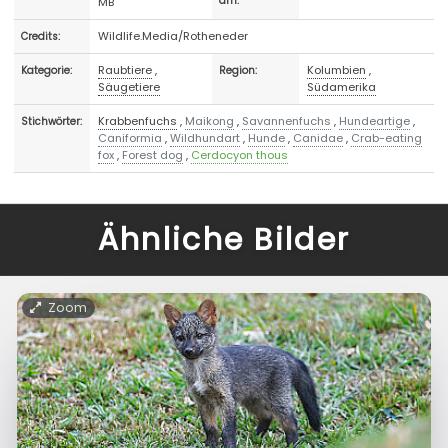
MB
am:
Wildlife.Media/Rotheneder
Credits:
Raubtiere
,
Kolumbien
,
Kategorie:
Region:
Säugetiere
Südamerika
Krabbenfuchs
,
Maikong
,
Savannenfuchs
,
Hundeartige
,
Stichwörter:
Caniformia
,
Wildhundart
,
Hunde
,
Canidae
,
Crab-eating
fox
,
Forest dog
,
Cerdocyon thous
Ähnliche Bilder
Zoom