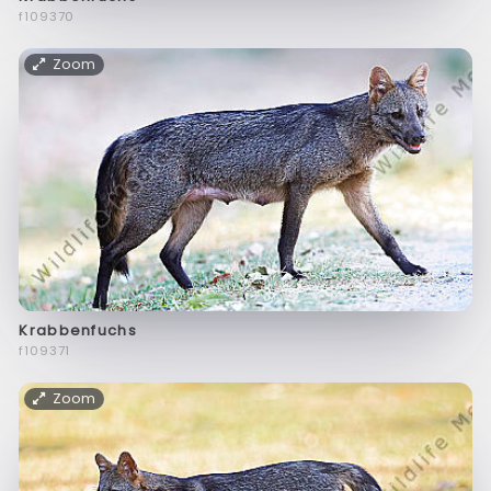
f109370
Zoom
Krabbenfuchs
f109371
Zoom