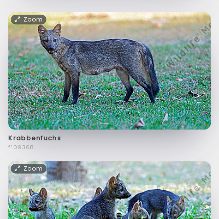
Zoom
Krabbenfuchs
f109368
Zoom