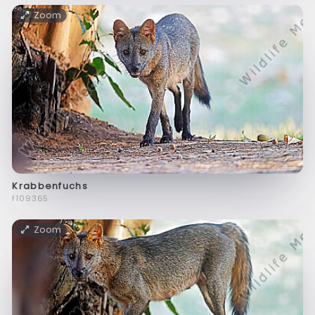
Zoom
Krabbenfuchs
f109365
Zoom