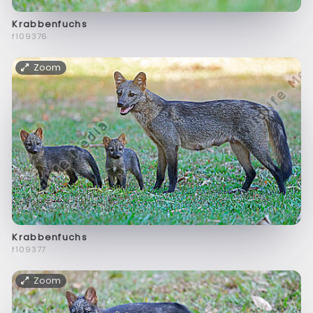
Krabbenfuchs
f109376
Zoom
Krabbenfuchs
f109377
Zoom