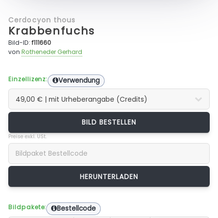
Cerdocyon thous
Krabbenfuchs
Bild-ID:
f111660
von
Rotheneder Gerhard
Einzellizenz:
Verwendung
BILD BESTELLEN
Preise exkl. USt.
Bildpakete:
Bestellcode