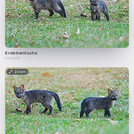
Krabbenfuchs
f109375
Zoom