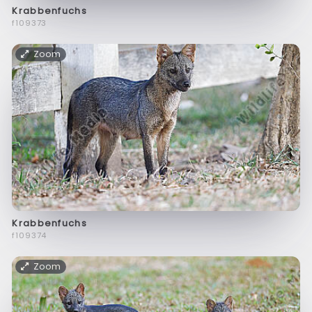
Krabbenfuchs
f109373
Zoom
Krabbenfuchs
f109374
Zoom