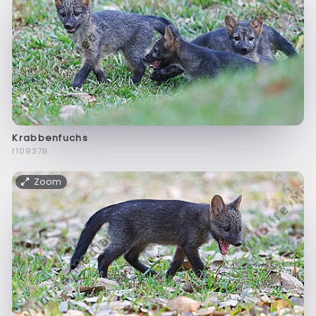
Krabbenfuchs
f109379
Zoom