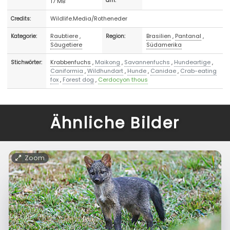
17 MB
am:
Wildlife.Media/Rotheneder
Credits:
Raubtiere
,
Brasilien
,
Pantanal
,
Kategorie:
Region:
Säugetiere
Südamerika
Krabbenfuchs
,
Maikong
,
Savannenfuchs
,
Hundeartige
,
Stichwörter:
Caniformia
,
Wildhundart
,
Hunde
,
Canidae
,
Crab-eating
fox
,
Forest dog
,
Cerdocyon thous
Ähnliche Bilder
Zoom