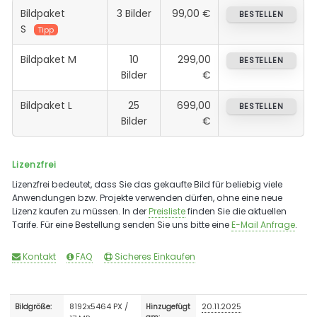
Bildpaket
3 Bilder
99,00 €
BESTELLEN
S
Tipp
Bildpaket M
10
299,00
BESTELLEN
Bilder
€
Bildpaket L
25
699,00
BESTELLEN
Bilder
€
Lizenzfrei
Lizenzfrei bedeutet, dass Sie das gekaufte Bild für beliebig viele
Anwendungen bzw. Projekte verwenden dürfen, ohne eine neue
Lizenz kaufen zu müssen. In der
Preisliste
finden Sie die aktuellen
Tarife. Für eine Bestellung senden Sie uns bitte eine
E-Mail Anfrage
.
Kontakt
FAQ
Sicheres Einkaufen
8192x5464 PX /
20.11.2025
Bildgröße:
Hinzugefügt