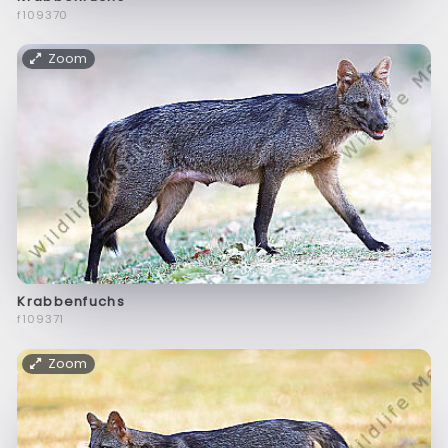
f109370
Zoom
Krabbenfuchs
f109371
Zoom