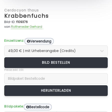
Cerdocyon thous
Krabbenfuchs
Bild-ID:
f109376
von
Rotheneder Gerhard
Einzellizenz:
Verwendung
BILD BESTELLEN
Preise exkl. USt.
Bildpakete:
Bestellcode