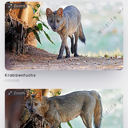
Zoom
Krabbenfuchs
f109365
Zoom