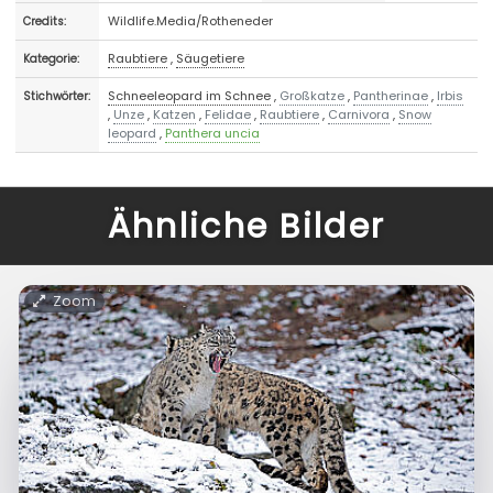
Wildlife.Media/Rotheneder
Credits:
Raubtiere
,
Säugetiere
Kategorie:
Schneeleopard im Schnee
,
Großkatze
,
Pantherinae
,
Irbis
Stichwörter:
,
Unze
,
Katzen
,
Felidae
,
Raubtiere
,
Carnivora
,
Snow
leopard
,
Panthera uncia
Ähnliche Bilder
Zoom