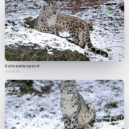
Schneeleopard
f106979
Zoom