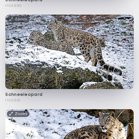
f106990
Zoom
Schneeleopard
f106991
Zoom