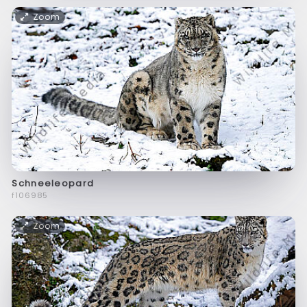
Zoom
Schneeleopard
f106985
Zoom