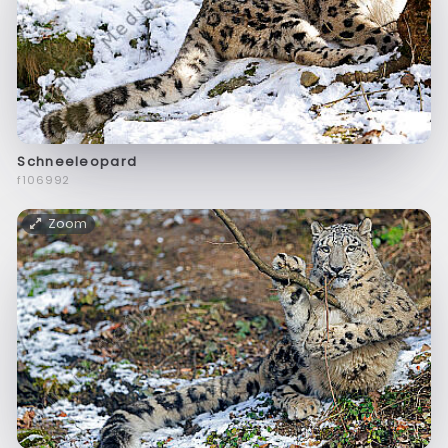
Schneeleopard
f106992
Zoom