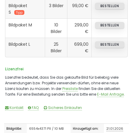
Bildpaket
3 Bilder
99,00 €
BESTELLEN
S
Tipp
Bildpaket M
10
299,00
BESTELLEN
Bilder
€
Bildpaket L
25
699,00
BESTELLEN
Bilder
€
Lizenzfrei
Lizenzfrei bedeutet, dass Sie das gekaufte Bild für beliebig viele
Anwendungen bzw. Projekte verwenden dürfen, ohne eine neue
Lizenz kaufen zu müssen. In der
Preisliste
finden Sie die aktuellen
Tarife. Für eine Bestellung senden Sie uns bitte eine
E-Mail Anfrage
.
Kontakt
FAQ
Sicheres Einkaufen
6554x4371 PX / 10 MB
21.01.2026
Bildgröße:
Hinzugefügt am: