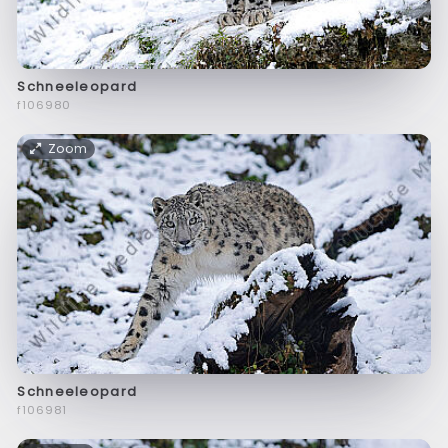
Schneeleopard
f106980
Zoom
Schneeleopard
f106981