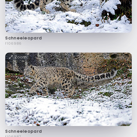
Schneeleopard
f106986
Zoom
Schneeleopard
f106987