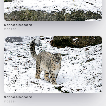
Schneeleopard
f106983
Zoom
Schneeleopard
f106984