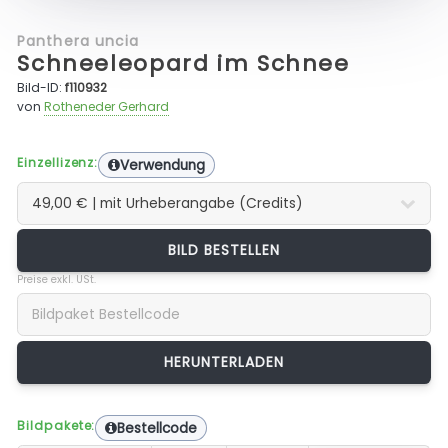
Panthera uncia
Schneeleopard im Schnee
Bild-ID:
f110932
von
Rotheneder Gerhard
Einzellizenz:
Verwendung
BILD BESTELLEN
Preise exkl. USt.
Bildpakete:
Bestellcode