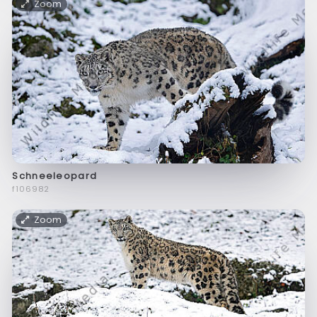
Zoom
Schneeleopard
f106982
Zoom