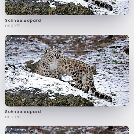
Schneeleopard
f106977
Zoom
Schneeleopard
f106978
Zoom