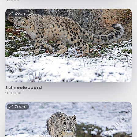
Zoom
Schneeleopard
f106988
Zoom