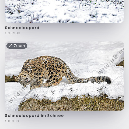
Schneeleopard
f106988
Zoom
Schneeleopard im Schnee
f110888