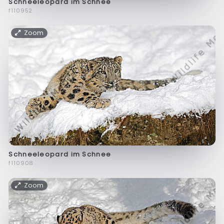
Schneeleopard im Schnee
f110952
Zoom
Schneeleopard im Schnee
f110908
Zoom