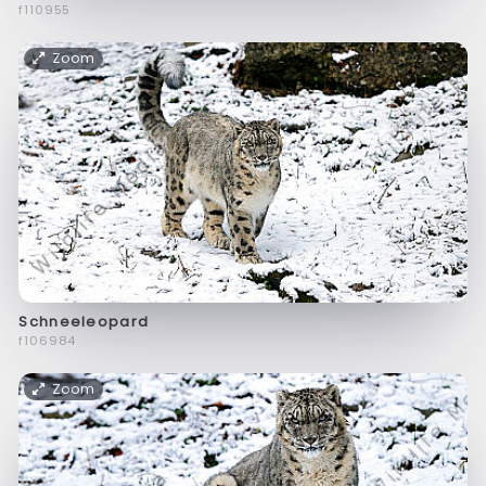
f110955
Zoom
Schneeleopard
f106984
Zoom