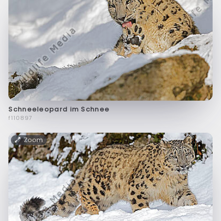
Schneeleopard im Schnee
f110897
Zoom