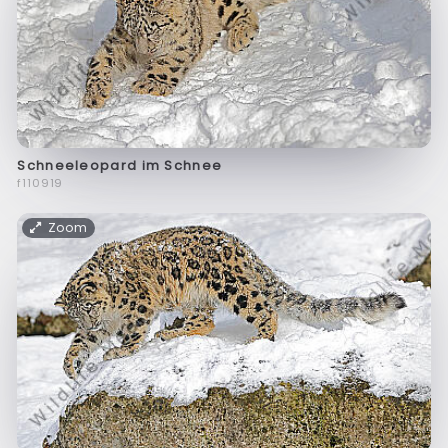
Schneeleopard im Schnee
f110919
Zoom