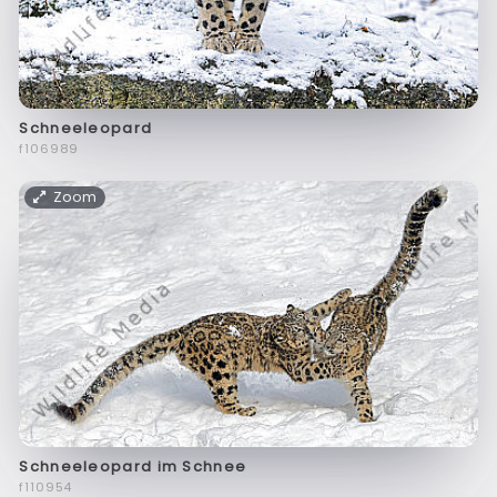
Schneeleopard
f106989
Zoom
Schneeleopard im Schnee
f110954