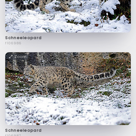
Schneeleopard
f106986
Zoom
Schneeleopard
f106987