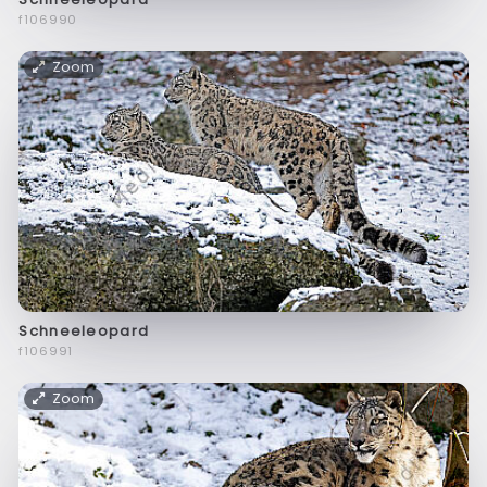
f106990
Zoom
Schneeleopard
f106991
Zoom