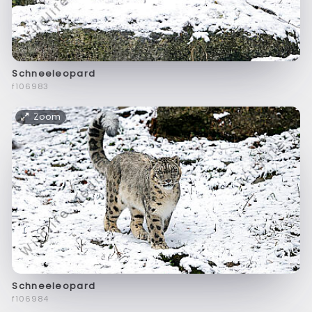
Schneeleopard
f106983
Zoom
Schneeleopard
f106984