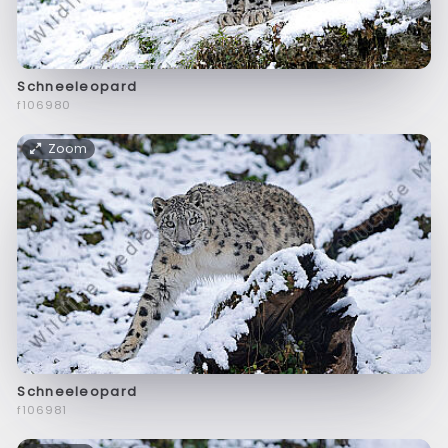
Schneeleopard
f106980
Zoom
Schneeleopard
f106981