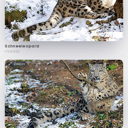
Schneeleopard
f106992
Zoom