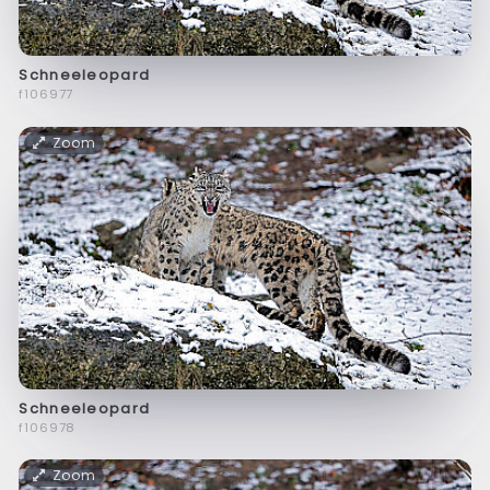
Schneeleopard
f106977
Zoom
Schneeleopard
f106978
Zoom