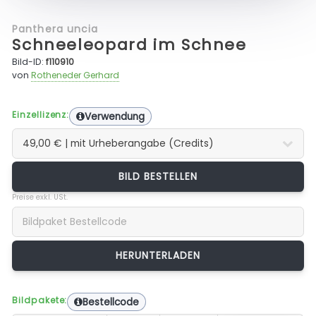
Panthera uncia
Schneeleopard im Schnee
Bild-ID:
f110910
von
Rotheneder Gerhard
Einzellizenz:
Verwendung
BILD BESTELLEN
Preise exkl. USt.
Bildpakete:
Bestellcode