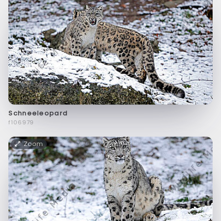
Schneeleopard
f106979
Zoom