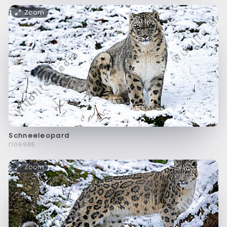
Zoom
Schneeleopard
f106985
Zoom