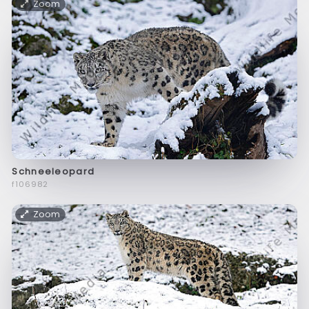
Zoom
Schneeleopard
f106982
Zoom