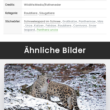
Wildlife.Media/Rotheneder
Credits:
Raubtiere
,
Säugetiere
Kategorie:
Schneeleopard im Schnee
,
Großkatze
,
Pantherinae
,
Irbis
Stichwörter:
,
Unze
,
Katzen
,
Felidae
,
Raubtiere
,
Carnivora
,
Snow
leopard
,
Panthera uncia
Ähnliche Bilder
Zoom