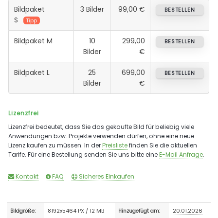
Bildpaket
3 Bilder
99,00 €
BESTELLEN
S
Tipp
Bildpaket M
10
299,00
BESTELLEN
Bilder
€
Bildpaket L
25
699,00
BESTELLEN
Bilder
€
Lizenzfrei
Lizenzfrei bedeutet, dass Sie das gekaufte Bild für beliebig viele
Anwendungen bzw. Projekte verwenden dürfen, ohne eine neue
Lizenz kaufen zu müssen. In der
Preisliste
finden Sie die aktuellen
Tarife. Für eine Bestellung senden Sie uns bitte eine
E-Mail Anfrage
.
Kontakt
FAQ
Sicheres Einkaufen
8192x5464 PX / 12 MB
20.01.2026
Bildgröße:
Hinzugefügt am: