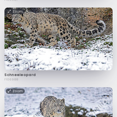
Zoom
Schneeleopard
f106988
Zoom