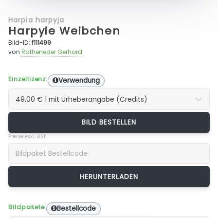
Harpia harpyja
Harpyie Weibchen
Bild-ID:
f111499
von
Rotheneder Gerhard
Einzellizenz:
Verwendung
BILD BESTELLEN
Preise exkl. USt.
Bildpakete:
Bestellcode