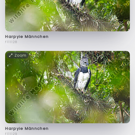
Harpyie Männchen
f111128
Zoom
Harpyie Männchen
f111129