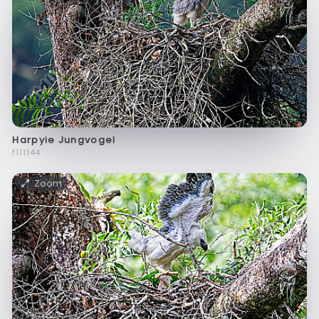
Harpyie Jungvogel
f111144
Zoom