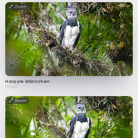
Zoom
Harpyie Männchen
f111127
Zoom