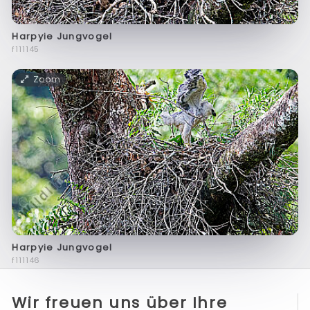
Harpyie Jungvogel
f111145
Zoom
Harpyie Jungvogel
f111146
Wir freuen uns über Ihre