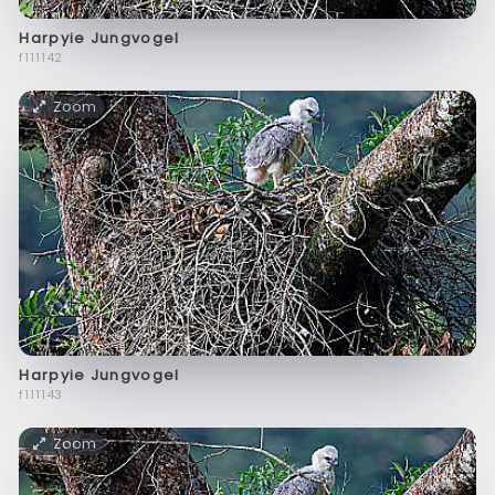
Harpyie Jungvogel
f111142
Zoom
Harpyie Jungvogel
f111143
Zoom