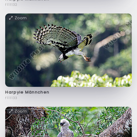
f111132
Zoom
Harpyie Männchen
f111133
Zoom