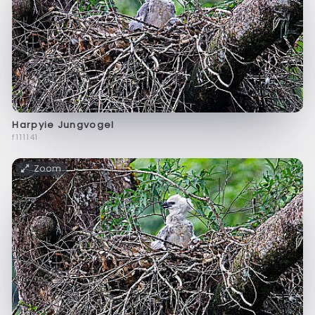
Harpyie Jungvogel
f111141
Zoom