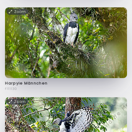
Zoom
Harpyie Männchen
f111130
Zoom