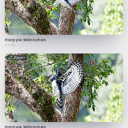
Harpyie Männchen
f111131
Zoom
Harpyie Männchen