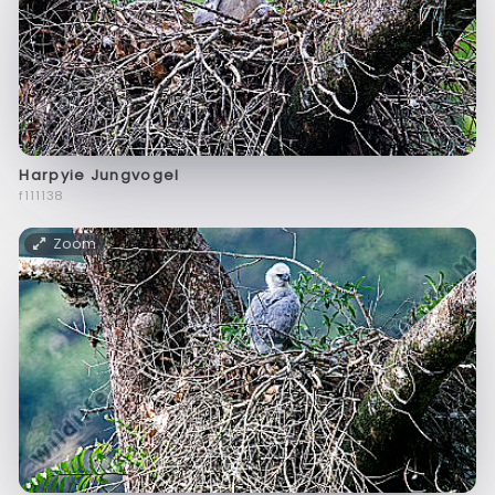
Harpyie Jungvogel
f111138
Zoom