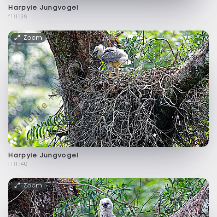
Harpyie Jungvogel
f111139
Zoom
Harpyie Jungvogel
f111140
Zoom