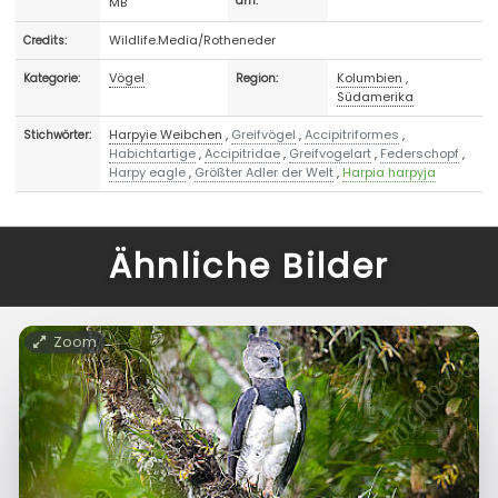
MB
am:
Wildlife.Media/Rotheneder
Credits:
Vögel
Kolumbien
,
Kategorie:
Region:
Südamerika
Harpyie Weibchen
,
Greifvögel
,
Accipitriformes
,
Stichwörter:
Habichtartige
,
Accipitridae
,
Greifvogelart
,
Federschopf
,
Harpy eagle
,
Größter Adler der Welt
,
Harpia harpyja
Ähnliche Bilder
Zoom