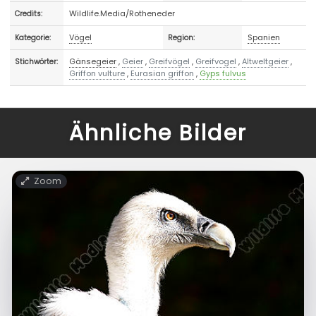
Wildlife.Media/Rotheneder
Credits:
Vögel
Spanien
Kategorie:
Region:
Gänsegeier
,
Geier
,
Greifvögel
,
Greifvogel
,
Altweltgeier
,
Stichwörter:
Griffon vulture
,
Eurasian griffon
,
Gyps fulvus
Ähnliche Bilder
Zoom