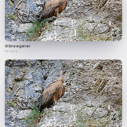
Gänsegeier
f67622
Zoom