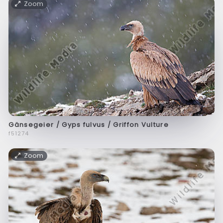
Zoom
Gänsegeier / Gyps fulvus / Griffon Vulture
f51274
Zoom