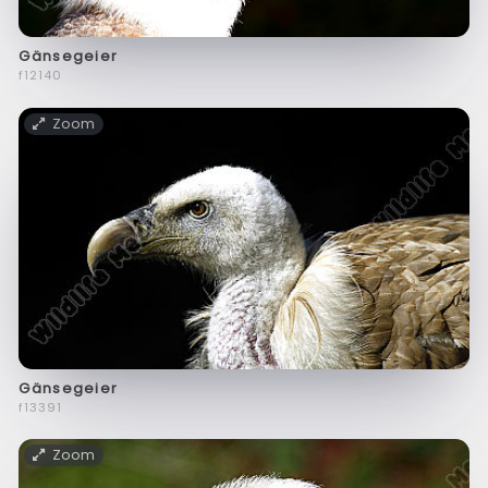
Gänsegeier
f12140
Zoom
Gänsegeier
f13391
Zoom