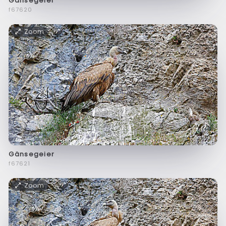
Gänsegeier
f67620
Zoom
Gänsegeier
f67621
Zoom