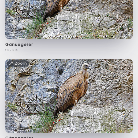
Gänsegeier
f67619
Zoom