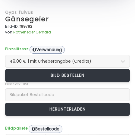
Gyps fulvus
Gänsegeier
Bild-ID:
f99792
von
Rotheneder Gerhard
Einzellizenz:
Verwendung
BILD BESTELLEN
Preise exkl. USt.
Bildpakete:
Bestellcode