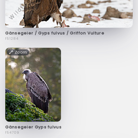
Gänsegeier / Gyps fulvus / Griffon Vulture
f51284
Zoom
Gänsegeier Gyps fulvus
f54709