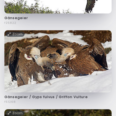
Gänsegeier
f25822
Zoom
Gänsegeier / Gyps fulvus / Griffon Vulture
f51268
Zoom