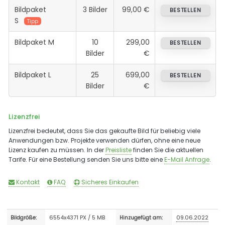
Bildpaket
3 Bilder
99,00 €
BESTELLEN
S
Tipp
Bildpaket M
10
299,00
BESTELLEN
Bilder
€
Bildpaket L
25
699,00
BESTELLEN
Bilder
€
Lizenzfrei
Lizenzfrei bedeutet, dass Sie das gekaufte Bild für beliebig viele
Anwendungen bzw. Projekte verwenden dürfen, ohne eine neue
Lizenz kaufen zu müssen. In der
Preisliste
finden Sie die aktuellen
Tarife. Für eine Bestellung senden Sie uns bitte eine
E-Mail Anfrage
.
Kontakt
FAQ
Sicheres Einkaufen
6554x4371 PX / 5 MB
09.06.2022
Bildgröße:
Hinzugefügt am: