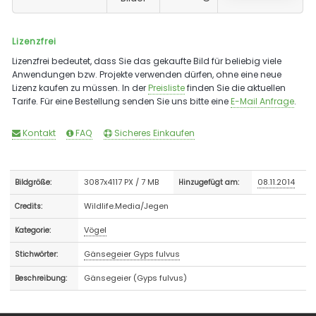
Lizenzfrei
Lizenzfrei bedeutet, dass Sie das gekaufte Bild für beliebig viele
Anwendungen bzw. Projekte verwenden dürfen, ohne eine neue
Lizenz kaufen zu müssen. In der
Preisliste
finden Sie die aktuellen
Tarife. Für eine Bestellung senden Sie uns bitte eine
E-Mail Anfrage
.
Kontakt
FAQ
Sicheres Einkaufen
3087x4117 PX / 7 MB
08.11.2014
Bildgröße:
Hinzugefügt am:
Wildlife.Media/Jegen
Credits:
Vögel
Kategorie:
Gänsegeier Gyps fulvus
Stichwörter:
Gänsegeier (Gyps fulvus)
Beschreibung: