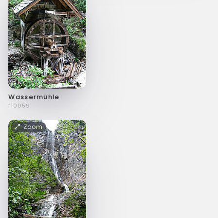
Wassermühle
f10059
Zoom