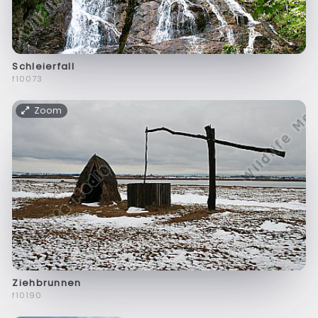
Schleierfall
f10073
Zoom
Ziehbrunnen
f10190