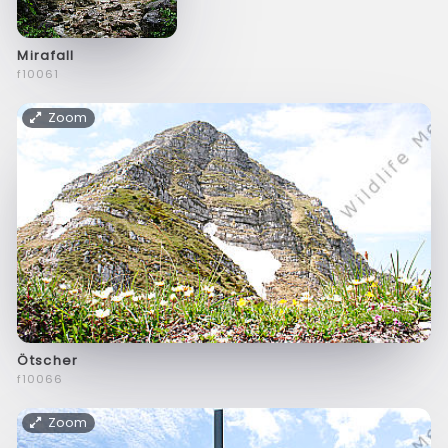
Mirafall
f10061
Zoom
Ötscher
f10066
Zoom