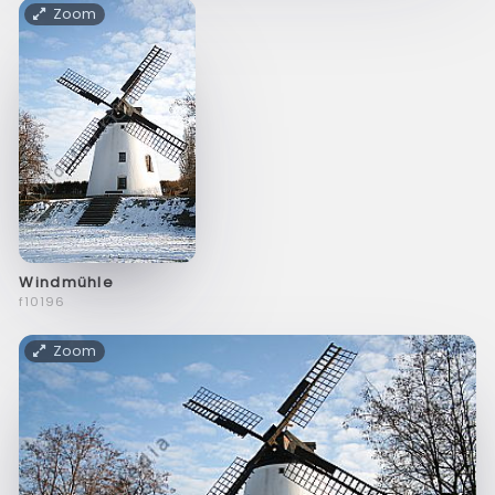
Zoom
Windmühle
f10196
Zoom