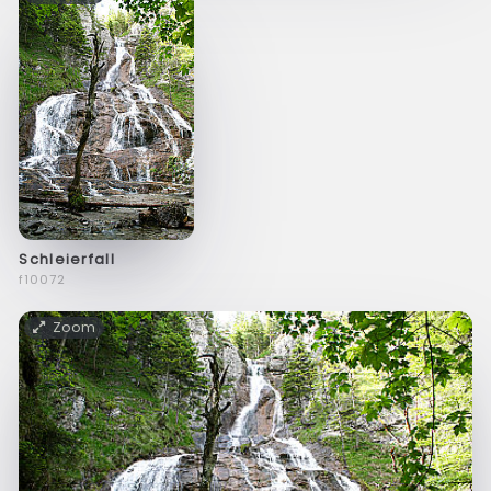
Schleierfall
f10072
Zoom