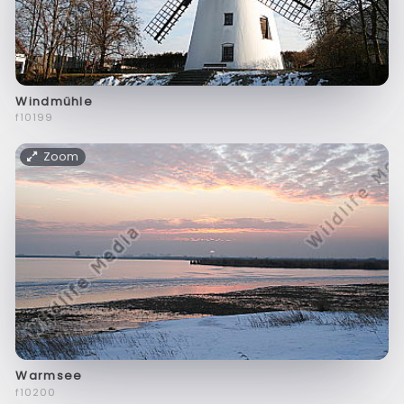
Windmühle
f10199
Zoom
Warmsee
f10200