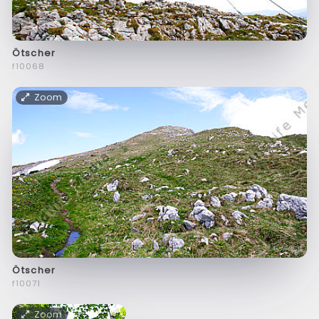
Ötscher
f10068
Zoom
Ötscher
f10071
Zoom