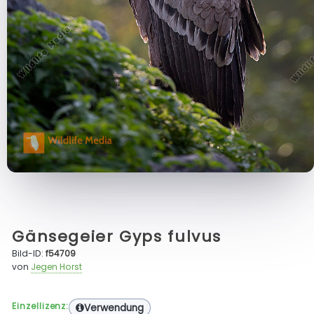
Gänsegeier Gyps fulvus
Bild-ID:
f54709
von
Jegen Horst
Einzellizenz:
Verwendung