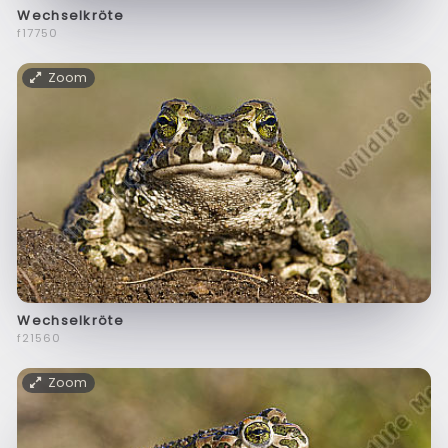
Wechselkröte
f17750
Zoom
Wechselkröte
f21560
Zoom