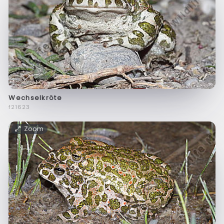
Wechselkröte
f21623
Zoom