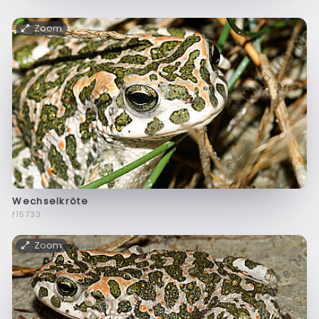
Zoom
Wechselkröte
f15733
Zoom