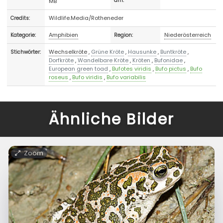
MB
am:
Wildlife.Media/Rotheneder
Credits:
Amphibien
Niederösterreich
Kategorie:
Region:
Wechselkröte
,
Grüne Kröte
,
Hausunke
,
Buntkröte
,
Stichwörter:
Dorfkröte
,
Wandelbare Kröte
,
Kröten
,
Bufonidae
,
European green toad
,
Bufotes viridis
,
Bufo pictus
,
Bufo
roseus
,
Bufo viridis
,
Bufo variabilis
Ähnliche Bilder
Zoom