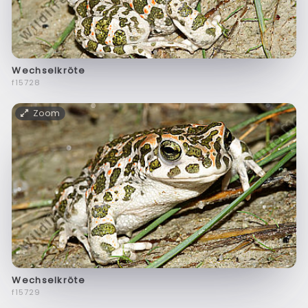
Wechselkröte
f15728
Zoom
Wechselkröte
f15729