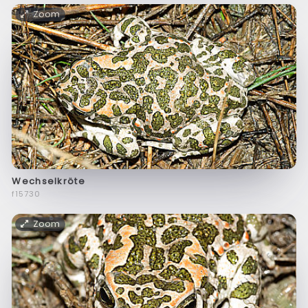
Zoom
Wechselkröte
f15730
Zoom