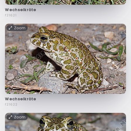
Wechselkröte
f21621
Zoom
Wechselkröte
f21622
Zoom