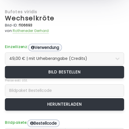
Bufotes viridis
Wechselkröte
Bild-ID:
f106693
von
Rotheneder Gerhard
Einzellizenz:
Verwendung
BILD BESTELLEN
Preise exkl. USt.
Bildpakete:
Bestellcode