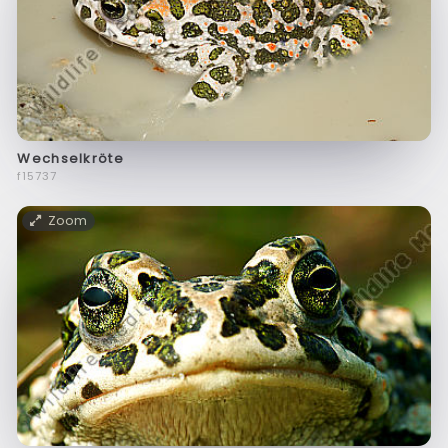
Wechselkröte
f15737
Zoom