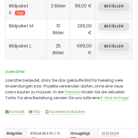
Bildpaket
3 Bilder
99,00 €
BESTELLEN
S
Tipp
Bildpaket M
10
299,00
BESTELLEN
Bilder
€
Bildpaket L
25
699,00
BESTELLEN
Bilder
€
Lizenzfrei
Lizenzfrei bedeutet, dass Sie das gekaufte Bild für beliebig viele
Anwendungen bzw. Projekte verwenden dürfen, ohne eine neue
Lizenz kaufen zu müssen. In der
Preisliste
finden Sie die aktuellen
Tarife. Für eine Bestellung senden Sie uns bitte eine
E-Mail Anfrage
.
Kontakt
FAQ
Sicheres Einkaufen
8192x5464 PX / 12
31.12.2024
Bildgröße:
Hinzugefügt