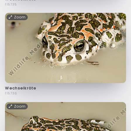
f15735
Zoom
Wechselkröte
f15736
Zoom