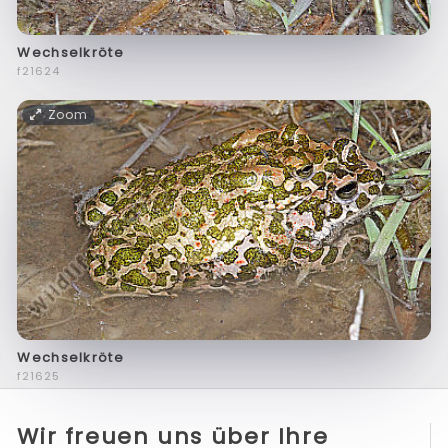
Wechselkröte
f21624
Zoom
Wechselkröte
f21625
Wir freuen uns über Ihre