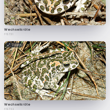
Wechselkröte
f15731
Zoom
Wechselkröte
f15732