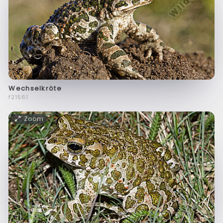
Wechselkröte
f21561
Zoom