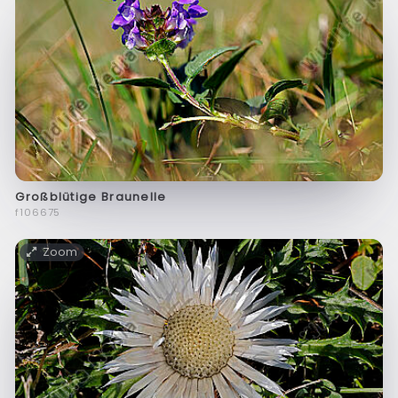
Großblütige Braunelle
f106675
Zoom