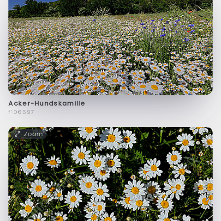
Acker-Hundskamille
f106697
Zoom