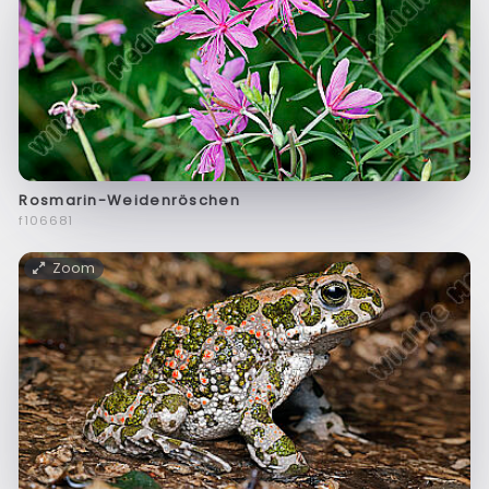
Rosmarin-Weidenröschen
f106681
Zoom