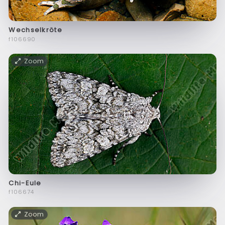
Wechselkröte
f106690
Zoom
Chi-Eule
f106674
Zoom