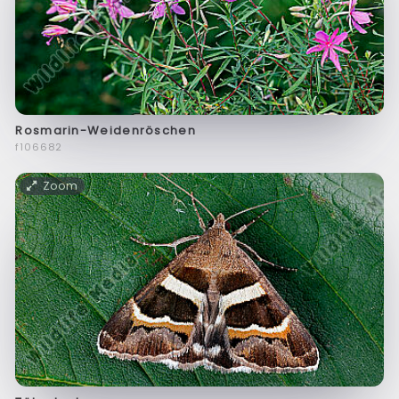
Rosmarin-Weidenröschen
f106682
Zoom