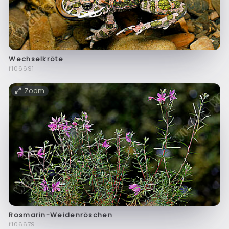
Wechselkröte
f106691
Zoom
Rosmarin-Weidenröschen
f106679