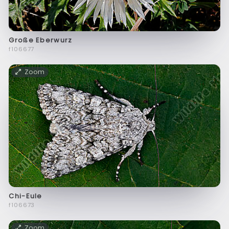
Große Eberwurz
f106677
Zoom
Chi-Eule
f106673
Zoom