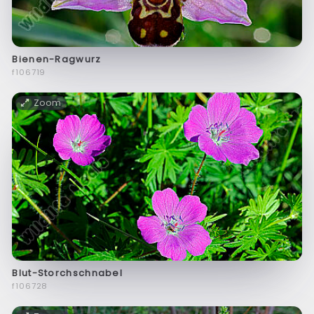
Bienen-Ragwurz
f106719
Zoom
Blut-Storchschnabel
f106728