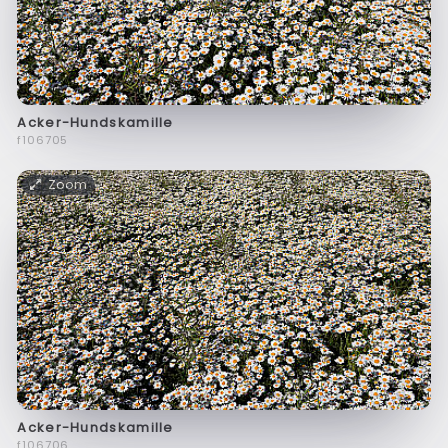
Acker-Hundskamille
f106705
Zoom
Acker-Hundskamille
f106706