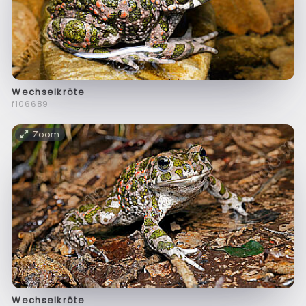
Wechselkröte
f106689
Zoom
Wechselkröte