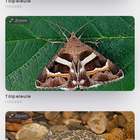
Tölpeleule
f106683
Zoom
Tölpeleule
f106684
Zoom