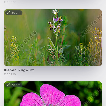
f106693
Zoom
Bienen-Ragwurz
f106720
Zoom