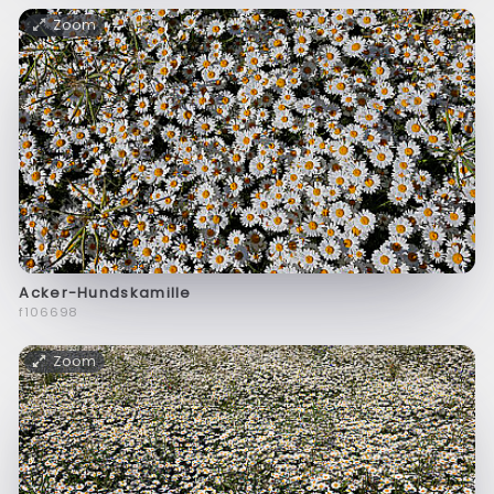
Zoom
Acker-Hundskamille
f106698
Zoom