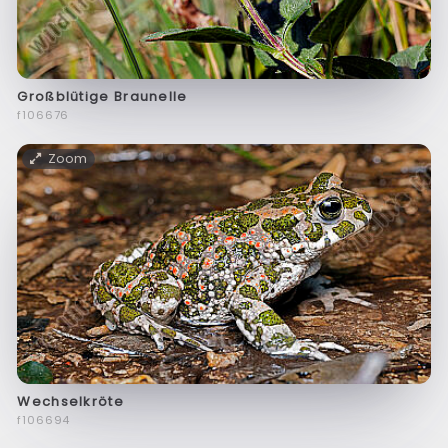
Großblütige Braunelle
f106676
Zoom
Wechselkröte
f106694