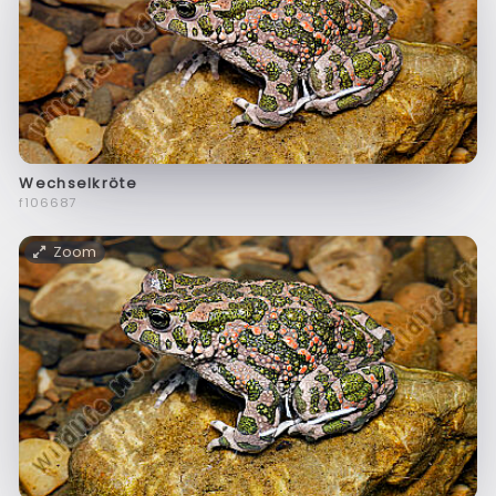
Wechselkröte
f106687
Zoom