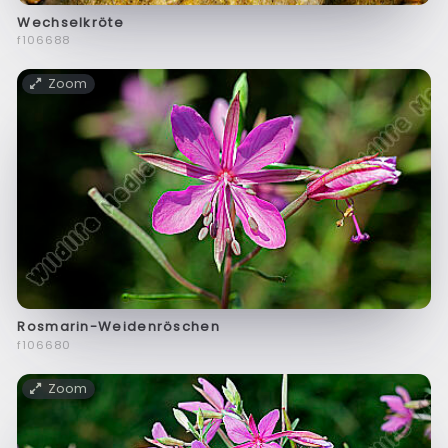
Wechselkröte
f106688
Zoom
Rosmarin-Weidenröschen
f106680
Zoom