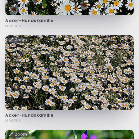
Acker-Hundskamille
f106700
Zoom
Acker-Hundskamille
f106703
Zoom