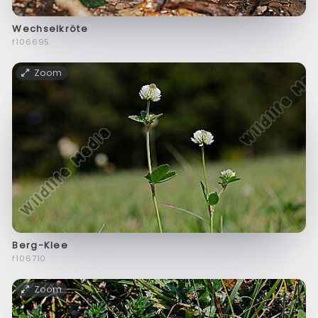
Wechselkröte
f106695
Zoom
Berg-Klee
f106710
Zoom