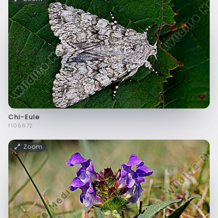
Chi-Eule
f106672
Zoom