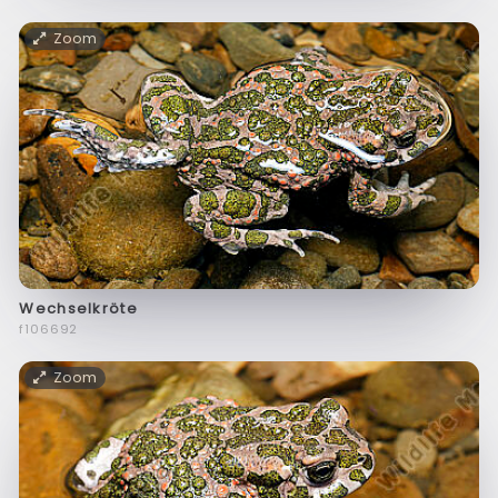
Zoom
Wechselkröte
f106692
Zoom