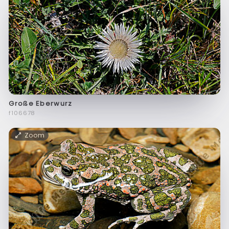
Große Eberwurz
f106678
Zoom