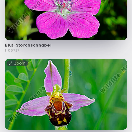
Blut-Storchschnabel
f106727
Zoom