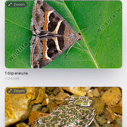
Zoom
Tölpeleule
f106685
Zoom