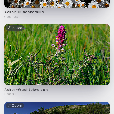
Acker-Hundskamille
f106696
Zoom
Acker-Wachtelweizen
f106708
Zoom