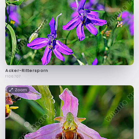
Acker-Rittersporn
f106707
Zoom