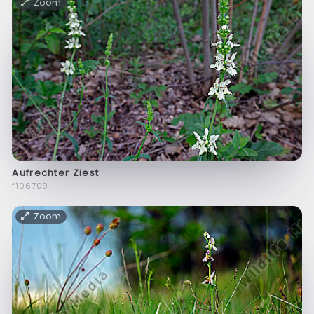
Zoom
Aufrechter Ziest
f106709
Zoom